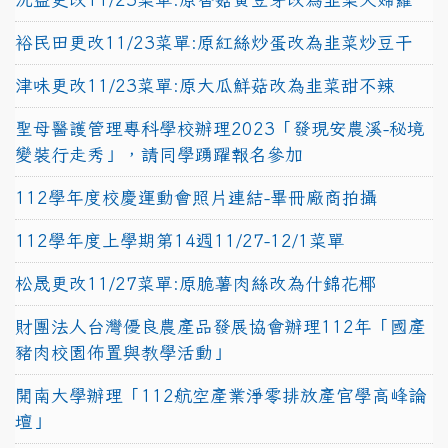
裕民田更改11/23菜單:原紅絲炒蛋改為韭菜炒豆干
津味更改11/23菜單:原大瓜鮮菇改為韭菜甜不辣
聖母醫護管理專科學校辦理2023「發現安農溪-秘境
變裝行走秀」，請同學踴躍報名參加
112學年度校慶運動會照片連結-畢冊廠商拍攝
112學年度上學期第14週11/27-12/1菜單
松晟更改11/27菜單:原脆薯肉絲改為什錦花椰
財團法人台灣優良農產品發展協會辦理112年「國產
豬肉校園佈置與教學活動」
開南大學辦理「112航空產業淨零排放產官學高峰論
壇」