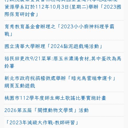
資源學系訂於112年10月3日(星期二)舉辦「2023國
際保育研討會」
育秀教育基金會辦理之「2023小小廚神料理爭霸
戰」
國立清華大學辦理「2024黏泥遊戲場活動」
裕民田更改9/21菜單:原玉米濃湯食材,其中蛋改為馬
鈴薯
新北市政府稅捐稽徵處舉辦「暗光鳥雲端幸運卡」
網頁互動遊戲
桃園市112學年度師生鄉土歌謠比賽實施計畫
2026第五屆「關懷動物文學獎」活動
「2023年減碳大作戰-教師研習」