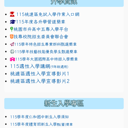
升學資訊
115桃連區免試入學作業入口網
link to https://www.jhjhs.tyc.edu.tw/modules/tadnew
link to http://tyc.entry.ed
link to http://tyc.entry.ed
115年度各升學管道簡章
桃園市升高中五專入學平台
技專校院招生委員會聯合會
115學年特色招生專業群科甄選簡章
115學年技藝技能優良學生甄選簡章
115學年
大園國際高中
特招入學簡章
115適性入學講綱
(9年級適用)
link to https://docs.google.com/presentation/
桃連區適性入學宣導影片1
link to https://docs.google.com/presentation/
114適性入學講綱
1111
桃連區適性入學宣導影片2
(
新生入學專區
115學年度仁和國中新生入學須知
115學年度體育班新生入學
甄(審)簡章