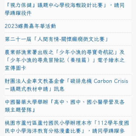
『視力保健』議題中心學校海報設計比賽」，請同
學踴躍投件
2023蝶舞嘉年華活動
第二十一屆「人間有情-關懷癲癇徵文比賽」
農業部漁業署出版之「少年小漁的尋寶奇航記」及
「少年小漁的尋魚冒險記（養殖篇）」電子繪本之
宣傳圖卡
財團法人金車文教基金會「碳排危機 Carbon Crisis
－議題式教材申請」訊息
中國醫藥大學舉辦『高中、國中、國小醫學營及各
類主題營隊』
桃園市蘆竹區蘆竹國民小學辦理本市「112學年度國
民中小學海洋教育分格漫畫比賽」，請同學踴躍參