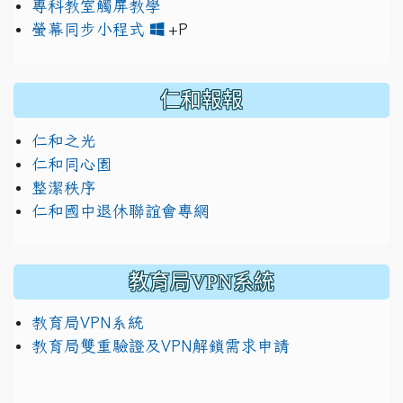
專科教室觸屏教學
link to https://www.jh
link to https://drive.googl
螢幕同步小程式
+P
仁和報報
仁和之光
仁和同心園
整潔秩序
仁和國中退休聯誼會專網
教育局VPN系統
教育局VPN系統
教育局雙重驗證及VPN解鎖需求申請