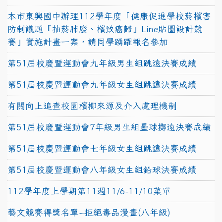
本市東興國中辦理112學年度「健康促進學校菸檳害
防制議題『抽菸肺廢、檳致癌歸』Line貼圖設計競
賽」實施計畫一案，請同學踴躍報名參加
第51屆校慶暨運動會九年級男生組跳遠決賽成績
第51屆校慶暨運動會九年級女生組跳遠決賽成績
有關向上追查校園檳榔來源及介入處理機制
第51屆校慶暨運動會7年級男生組壘球擲遠決賽成績
第51屆校慶暨運動會七年級女生組跳遠決賽成績
第51屆校慶暨運動會八年級女生組鉛球決賽成績
112學年度上學期第11週11/6-11/10菜單
藝文競賽得獎名單~拒絕毒品漫畫(八年級)