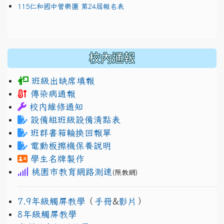
115仁和國中管樂團 第24屆報名表
校內通報
班級出缺席填報
傳染病通報
校內維修通知
設備組班級設備清點表
班群書箱輪換回報單
電動板擦機保養說明
學生名牌製作
桃園市教育網路測速
(限教網)
7.9年級觸屏教學
（
手冊
&
影片
）
8年級觸屏教學