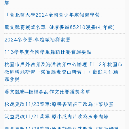
加
「臺北醫大學2024全國青少年寒假醫學營」
藝文競賽獲獎名單~健康促進85210漫畫(七年級)
2024冬令營-卓越領袖探索營
113學年度全國學生舞蹈比賽實施要點
桃園市戶外教育及海洋教育中心辦理「112年桃園市
教師增能研習－溪百縱走登山研習」，歡迎同仁踴
躍參與
藝文競賽~拒絕毒品作文比賽獲獎名單
松晟更改11/23菜單:原醬香蘭花干改為韭菜炒蛋
沅益更改11/21菜單:原小瓜肉片改為玉米肉燥
沅益更改11/23菜單:原香菇黃豆芽改為韭菜天婦羅