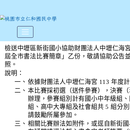
113年度第12屆全市書法比賽
:::
檢送中壢區新街國小協助財團法人中壢仁海宮辦理
屆全市書法比賽簡章」乙份，敬請協助公告
照。
說明：
一、
依據財團法人中壢仁海宮 113 年度
二、
本比賽採初選（送件參賽），決賽（
辦理，參賽組別計有國小中年級組、
組、高中大專組及社會組共 5 組分
請鼓勵所屬參加。
三、
相關比賽辦法如附件，或逕自新街國