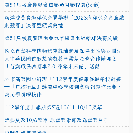
第51屆校慶運動會田賽項目賽程表(決賽)
海洋委員會海洋保育署舉辦「2023海洋保育創意戲
劇競賽」決賽暨頒獎典禮
第51屆校慶暨運動會九年級男生組鉛球決賽成績
國立自然科學博物館車籠埔斷層保存園區與財團法
人中華民國佛教慈濟慈善事業基金會合作辦理之
「行動環保教育車2.0 淨零未來館」活動
本市高榮國小辦理「112學年度健康促進學校計畫
─『口腔衛生』議題中心學校創意海報製作比賽，
請同學踴躍投件
112學年度上學期第7週10/11-10/13菜單
沅益更改10/6菜單:原雪菜素雞改為雪菜豆干
口腔保健相關資訊