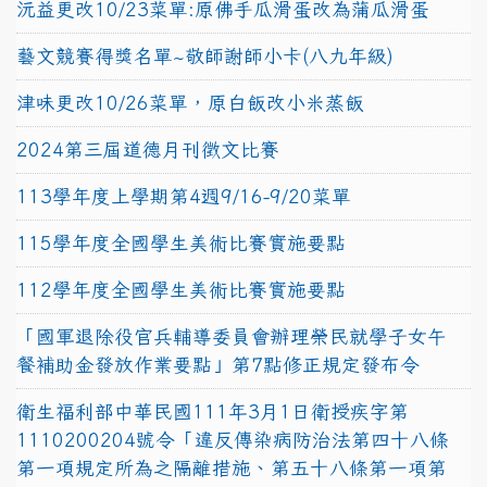
沅益更改10/23菜單:原佛手瓜滑蛋改為蒲瓜滑蛋
藝文競賽得獎名單~敬師謝師小卡(八九年級)
津味更改10/26菜單，原白飯改小米蒸飯
2024第三屆道德月刊徵文比賽
113學年度上學期第4週9/16-9/20菜單
115學年度全國學生美術比賽實施要點
112學年度全國學生美術比賽實施要點
「國軍退除役官兵輔導委員會辦理榮民就學子女午
餐補助金發放作業要點」第7點修正規定發布令
衛生福利部中華民國111年3月1日衛授疾字第
1110200204號令「違反傳染病防治法第四十八條
第一項規定所為之隔離措施、第五十八條第一項第