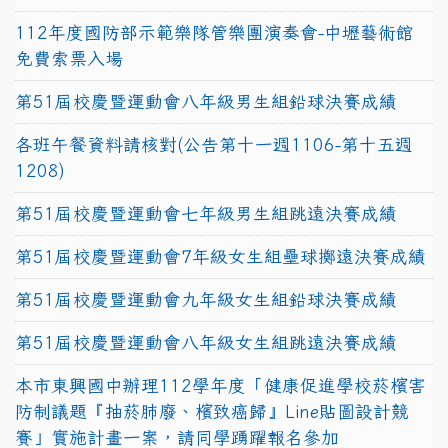
112年度國防部示範樂隊管樂團演奏會-中壢藝術館
免費索票入場
第51屆校慶暨運動會八年級男生組鉛球決賽成績
各班午餐資料請核對(公告第十一週1106-第十五週
1208)
第51屆校慶暨運動會七年級男生組跳遠決賽成績
第51屆校慶暨運動會7年級女生組壘球擲遠決賽成績
第51屆校慶暨運動會九年級女生組鉛球決賽成績
第51屆校慶暨運動會八年級女生組跳遠決賽成績
本市東興國中辦理112學年度「健康促進學校菸檳害
防制議題『抽菸肺廢、檳致癌歸』Line貼圖設計競
賽」實施計畫一案，請同學踴躍報名參加