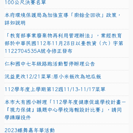
100公尺決賽名單
本府環境保護局為加強宣導「廚餘全回收」政策，
詳如說明
「教育部事業廢棄物再利用管理辦法」，業經教育
部於中華民國112年11月28日以臺教資（六）字第
1122704535A號令修正發布
仁和國中七年級路跑活動暫停辦理公告
沅益更改12/21菜單:原小米飯改為地瓜飯
112學年度上學期第12週11/13-11/17菜單
本市大有國小辦理「112學年度健康促進學校計畫－
『視力保健』議題中心學校海報設計比賽」，請同
學踴躍投件
2023蝶舞嘉年華活動