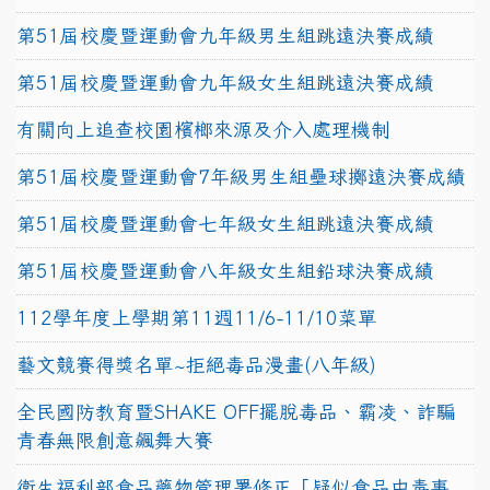
第51屆校慶暨運動會九年級男生組跳遠決賽成績
第51屆校慶暨運動會九年級女生組跳遠決賽成績
有關向上追查校園檳榔來源及介入處理機制
第51屆校慶暨運動會7年級男生組壘球擲遠決賽成績
第51屆校慶暨運動會七年級女生組跳遠決賽成績
第51屆校慶暨運動會八年級女生組鉛球決賽成績
112學年度上學期第11週11/6-11/10菜單
藝文競賽得獎名單~拒絕毒品漫畫(八年級)
全民國防教育暨SHAKE OFF擺脫毒品、霸凌、詐騙
青春無限創意飆舞大賽
衛生福利部食品藥物管理署修正「疑似食品中毒事