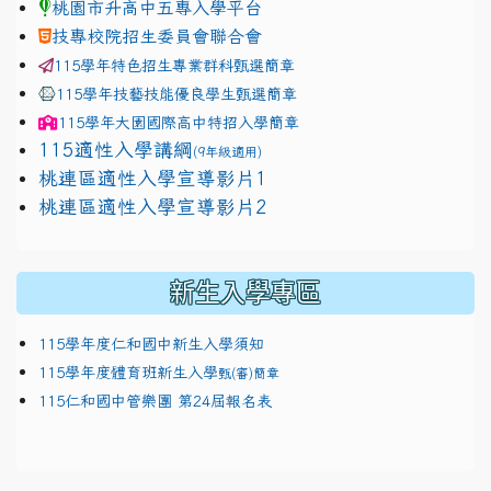
桃園市升高中五專入學平台
技專校院招生委員會聯合會
115學年特色招生專業群科甄選簡章
115學年技藝技能優良學生甄選簡章
115學年
大園國際高中
特招入學簡章
115適性入學講綱
(9年級適用)
link to https://docs.google.com/presentation/
桃連區適性入學宣導影片1
link to https://docs.google.com/presentation/
114適性入學講綱
1111
桃連區適性入學宣導影片2
(
新生入學專區
115學年度仁和國中新生入學須知
115學年度體育班新生入學
甄(審)簡章
115仁和國中管樂團 第24屆報名表