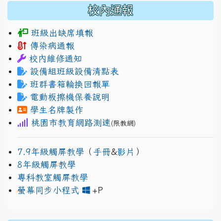
校內通報
班級出缺席填報
傳染病通報
校內維修通知
設備組班級設備清點表
班群書箱輪換回報單
電動板擦機保養說明
學生名牌製作
桃園市教育網路測速
(限教網)
7.9年級觸屏教學
（
手冊
&
影片
）
8年級觸屏教學
專科教室觸屏教學
link to https://www.jh
link to https://drive.googl
螢幕同步小程式
+P