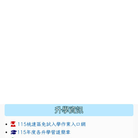
:::
升學資訊
115桃連區免試入學作業入口網
link to https://www.jhjhs.tyc.edu.tw/modules/tadnew
link to http://tyc.entry.ed
link to http://tyc.entry.ed
115年度各升學管道簡章