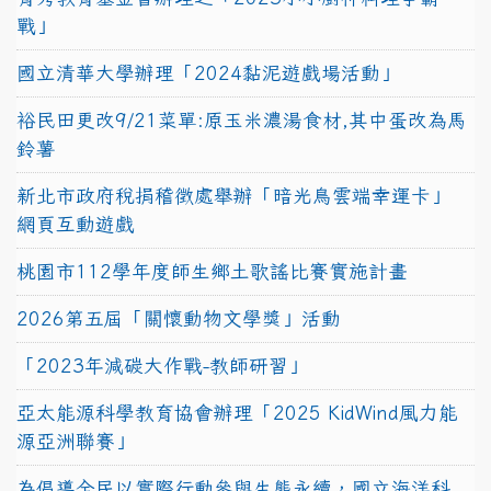
戰」
國立清華大學辦理「2024黏泥遊戲場活動」
裕民田更改9/21菜單:原玉米濃湯食材,其中蛋改為馬
鈴薯
新北市政府稅捐稽徵處舉辦「暗光鳥雲端幸運卡」
網頁互動遊戲
桃園市112學年度師生鄉土歌謠比賽實施計畫
2026第五屆「關懷動物文學獎」活動
「2023年減碳大作戰-教師研習」
亞太能源科學教育協會辦理「2025 KidWind風力能
源亞洲聯賽」
為倡導全民以實際行動參與生態永續，國立海洋科