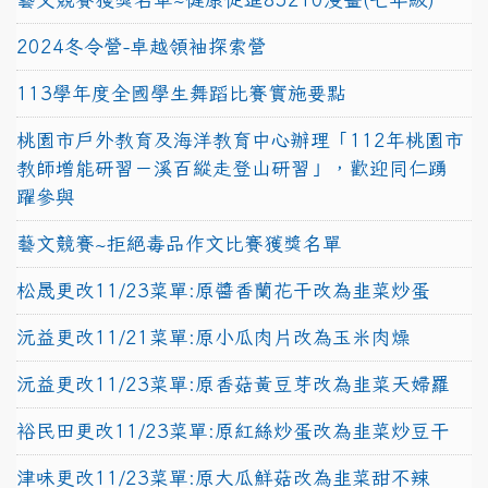
2024冬令營-卓越領袖探索營
113學年度全國學生舞蹈比賽實施要點
桃園市戶外教育及海洋教育中心辦理「112年桃園市
教師增能研習－溪百縱走登山研習」，歡迎同仁踴
躍參與
藝文競賽~拒絕毒品作文比賽獲獎名單
松晟更改11/23菜單:原醬香蘭花干改為韭菜炒蛋
沅益更改11/21菜單:原小瓜肉片改為玉米肉燥
沅益更改11/23菜單:原香菇黃豆芽改為韭菜天婦羅
裕民田更改11/23菜單:原紅絲炒蛋改為韭菜炒豆干
津味更改11/23菜單:原大瓜鮮菇改為韭菜甜不辣