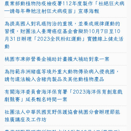
農業部動植物防疫檢疫署112年度製作「杜絕狂犬病
—請每年帶牠注射狂犬病疫苗」宣導海報
為提高國人對乳癌防治的重視，並養成規律運動的
習慣，財團法人臺灣癌症基金會擬於10月7日至10
月31日辦理「2023全民粉紅運動」實體線上健走活
動
桃園市凍卵營養金補助計畫擴大補助對象一案
為防範非洲豬瘟等境外重大動物傳染病入侵我國，
請勿違法輸入含豬肉製品及其他動植物產品
有關海洋委員會海洋保育署「2023海洋保育創意戲
劇競賽」延長報名時間一案
社團法人中華民國荒野保護協會桃園分會辦理節能
推廣講座及工作坊