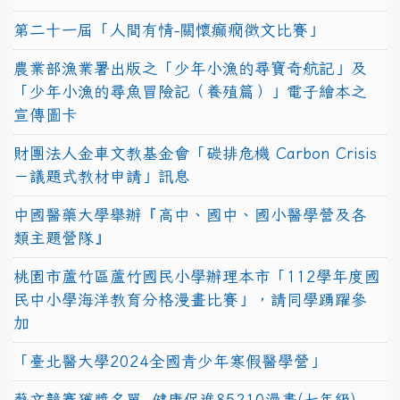
第二十一屆「人間有情-關懷癲癇徵文比賽」
農業部漁業署出版之「少年小漁的尋寶奇航記」及
「少年小漁的尋魚冒險記（養殖篇）」電子繪本之
宣傳圖卡
財團法人金車文教基金會「碳排危機 Carbon Crisis
－議題式教材申請」訊息
中國醫藥大學舉辦『高中、國中、國小醫學營及各
類主題營隊』
桃園市蘆竹區蘆竹國民小學辦理本市「112學年度國
民中小學海洋教育分格漫畫比賽」，請同學踴躍參
加
「臺北醫大學2024全國青少年寒假醫學營」
藝文競賽獲獎名單~健康促進85210漫畫(七年級)