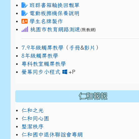
班群書箱輪換回報單
電動板擦機保養說明
學生名牌製作
桃園市教育網路測速
(限教網)
7.9年級觸屏教學
（
手冊
&
影片
）
8年級觸屏教學
專科教室觸屏教學
link to https://www
link to https://drive.g
螢幕同步小程式
+P
仁和報報
仁和之光
仁和同心園
整潔秩序
仁和國中退休聯誼會專網