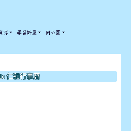
資源
學習評量
同心園
凌海報比賽獲獎名單
gle 仁和行事曆
/ChooseSys?s=05 style=font-size: 1rem; background-color:
/ChooseSys?s=05 style=font-size: 1rem; background-color: