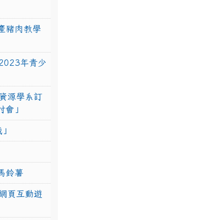
產豬肉教學
023年青少
資源學系訂
研討會」
戰」
馬鈴薯
網頁互動遊