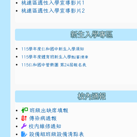
link to https://docs.google.com/presentat
桃連區適性入學宣導影片1
link to https://docs.google.com/presentat
114適性入學講綱
1
桃連區適性入學宣導影片2
(
新生入學專區
115學年度仁和國中新生入學須知
115學年度體育班新生入學
甄(審)簡章
115仁和國中管樂團 第24屆報名表
校內通報
班級出缺席填報
傳染病通報
校內維修通知
設備組班級設備清點表