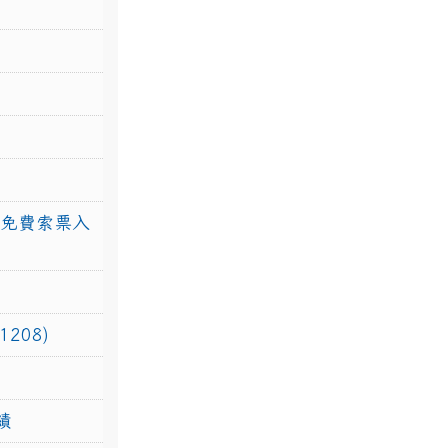
館免費索票入
208)
績