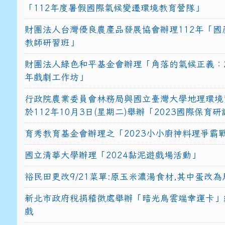
「112年度暑假國際氣候變遷環境教育營隊」
財團法人台灣優良農產品發展協會辦理112年「國
教師研習班」
財團法人綠色和平基金會辦理「角落的氣候正義：2
年戲劇工作坊」
行政院農業委員會林務局與國立臺灣大學地理環境
於112年10月3日(星期二)舉辦「2023國際保育
育秀教育基金會辦理之「2023小小廚神料理爭霸
國立清華大學辦理「2024黏泥遊戲場活動」
裕民田更改9/21菜單:原玉米濃湯食材,其中蛋改為
新北市政府稅捐稽徵處舉辦「暗光鳥雲端幸運卡」
戲