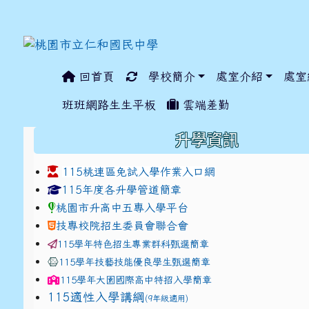
回首頁
學校簡介
處室介紹
處室
:::
班班網路生生平板
雲端差勤
:::
升學資訊
115桃連區免試入學作業入口網
link to https://www.jhjhs.tyc.edu.tw/modules/ta
link to http://tyc.entr
link to http://tyc.entr
115年度各升學管道簡章
桃園市升高中五專入學平台
技專校院招生委員會聯合會
115學年特色招生專業群科甄選簡章
115學年技藝技能優良學生甄選簡章
115學年
大園國際高中
特招入學簡章
115適性入學講綱
(9年級適用)