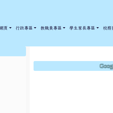
網頁
行政專區
教職員專區
學生家長專區
校務
藝文競賽~七年級反霸
:::
Goo
dnews/index.php?nsn=5425
y.edu.tw/NoExamImitate_TL/NoExamImitateHome/Page/Public
y.edu.tw/NoExamImitate_TL/NoExamImitateHome/Page/Public