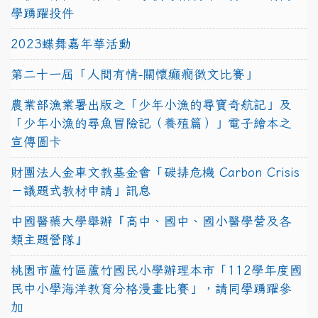
學踴躍投件
2023蝶舞嘉年華活動
第二十一屆「人間有情-關懷癲癇徵文比賽」
農業部漁業署出版之「少年小漁的尋寶奇航記」及
「少年小漁的尋魚冒險記（養殖篇）」電子繪本之
宣傳圖卡
財團法人金車文教基金會「碳排危機 Carbon Crisis
－議題式教材申請」訊息
中國醫藥大學舉辦『高中、國中、國小醫學營及各
類主題營隊』
桃園市蘆竹區蘆竹國民小學辦理本市「112學年度國
民中小學海洋教育分格漫畫比賽」，請同學踴躍參
加