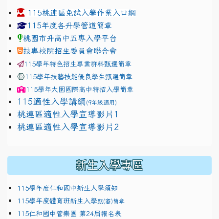
115桃連區免試入學作業入口網
link to https://www.jhjhs.tyc.edu.tw/modules/tadnew
link to http://tyc.entry.ed
link to http://tyc.entry.ed
115年度各升學管道簡章
桃園市升高中五專入學平台
技專校院招生委員會聯合會
115學年特色招生專業群科甄選簡章
115學年技藝技能優良學生甄選簡章
115學年
大園國際高中
特招入學簡章
115適性入學講綱
(9年級適用)
link to https://docs.google.com/presentation/
桃連區適性入學宣導影片1
link to https://docs.google.com/presentation/
114適性入學講綱
1111
桃連區適性入學宣導影片2
(
新生入學專區
115學年度仁和國中新生入學須知
115學年度體育班新生入學
甄(審)簡章
115仁和國中管樂團 第24屆報名表