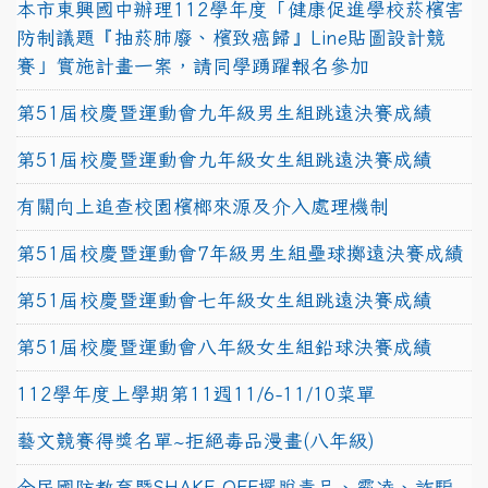
本市東興國中辦理112學年度「健康促進學校菸檳害
防制議題『抽菸肺廢、檳致癌歸』Line貼圖設計競
賽」實施計畫一案，請同學踴躍報名參加
第51屆校慶暨運動會九年級男生組跳遠決賽成績
第51屆校慶暨運動會九年級女生組跳遠決賽成績
有關向上追查校園檳榔來源及介入處理機制
第51屆校慶暨運動會7年級男生組壘球擲遠決賽成績
第51屆校慶暨運動會七年級女生組跳遠決賽成績
第51屆校慶暨運動會八年級女生組鉛球決賽成績
112學年度上學期第11週11/6-11/10菜單
藝文競賽得獎名單~拒絕毒品漫畫(八年級)
全民國防教育暨SHAKE OFF擺脫毒品、霸凌、詐騙