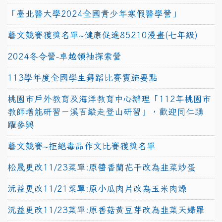
「臺北醫大學2024全國青少年寒假醫學營」
藝文競賽獲獎名單~健康促進85210漫畫(七年級)
2024冬令營-卓越領袖探索營
113學年度全國學生舞蹈比賽實施要點
桃園市戶外教育及海洋教育中心辦理「112年桃園市
教師增能研習－溪百縱走登山研習」，歡迎同仁踴
躍參與
藝文競賽~拒絕毒品作文比賽獲獎名單
松晟更改11/23菜單:原醬香蘭花干改為韭菜炒蛋
沅益更改11/21菜單:原小瓜肉片改為玉米肉燥
沅益更改11/23菜單:原香菇黃豆芽改為韭菜天婦羅