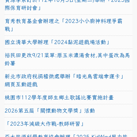
際保育研討會」
育秀教育基金會辦理之「2023小小廚神料理爭霸
戰」
國立清華大學辦理「2024黏泥遊戲場活動」
裕民田更改9/21菜單:原玉米濃湯食材,其中蛋改為馬
鈴薯
新北市政府稅捐稽徵處舉辦「暗光鳥雲端幸運卡」
網頁互動遊戲
桃園市112學年度師生鄉土歌謠比賽實施計畫
2026第五屆「關懷動物文學獎」活動
「2023年減碳大作戰-教師研習」
亞太能源科學教育協會辦理「2025 KidWind風力能