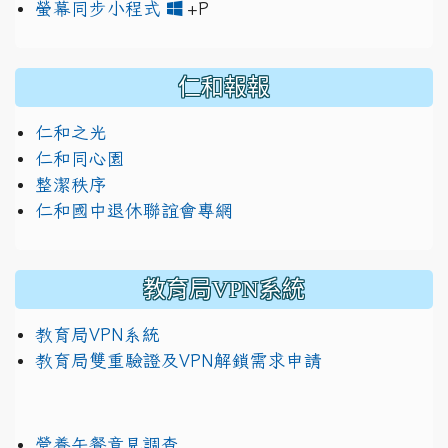
link to https://www.jh
link to https://drive.googl
螢幕同步小程式
+P
仁和報報
仁和之光
仁和同心園
整潔秩序
仁和國中退休聯誼會專網
教育局VPN系統
教育局VPN系統
教育局雙重驗證及VPN解鎖需求申請
營養午餐意見調查