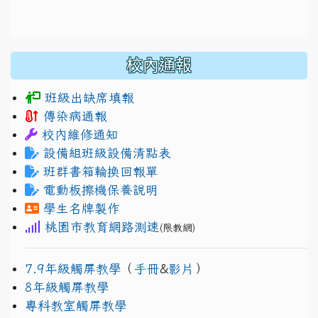
校內通報
班級出缺席填報
傳染病通報
校內維修通知
設備組班級設備清點表
班群書箱輪換回報單
電動板擦機保養說明
學生名牌製作
桃園市教育網路測速
(限教網)
7.9年級觸屏教學
（
手冊
&
影片
）
8年級觸屏教學
專科教室觸屏教學