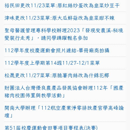
裕民田更改11/23菜單:原紅絲炒蛋改為韭菜炒豆干
津味更改11/23菜單:原大瓜鮮菇改為韭菜甜不辣
聖母醫護管理專科學校辦理2023「發現安農溪-秘境
變裝行走秀」，請同學踴躍報名參加
112學年度校慶運動會照片連結-畢冊廠商拍攝
112學年度上學期第14週11/27-12/1菜單
松晟更改11/27菜單:原脆薯肉絲改為什錦花椰
財團法人台灣優良農產品發展協會辦理112年「國產
豬肉校園佈置與教學活動」
開南大學辦理「112航空產業淨零排放產官學高峰論
壇」
第51屆校慶運動會田賽項目賽程表(決賽)