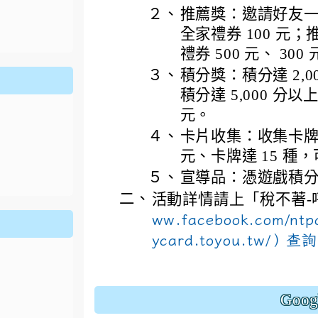
ion/d/1x3bih9gNpRNolaz0znBOn--g7OisECve/edit?usp=
２、
推薦獎：邀請好友一
ion/d/1x3bih9gNpRNolaz0znBOn--g7OisECve/edit?usp=
111ㄅㄅ
link to https://docs.go114適性入學講綱
ogle.co
(
全家禮券 100 元
禮券 500 元、 300
３、
積分獎：積分達 2,0
積分達 5,000 分以
元。
４、
卡片收集：收集卡牌達
元、卡牌達 15 種，
５、
宣導品：憑遊戲積
二、
活動詳情請上「稅不著
ww.facebook.com/
ycard.toyou.tw/）查
Goo