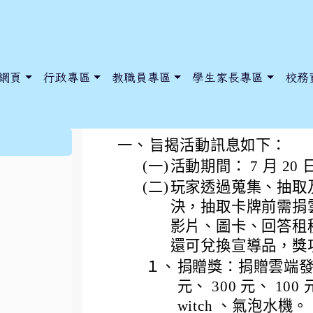
網頁
行政專區
教職員專區
學生家長專區
校務
新北市政府稅捐稽徵
:::
一、
旨揭活動訊息如下：
(一)
活動期間： 7 月 20 日
(二)
玩家透過蒐集、抽取
dnews/index.php?nsn=5425
y.edu.tw/NoExamImitate_TL/NoExamImitateHome/Page/Public
y.edu.tw/NoExamImitate_TL/NoExamImitateHome/Page/Public
決，抽取卡牌前需捐
影片、圖卡、回答租
還可兌換宣導品，獎
１、
捐贈獎：捐贈雲端發票
元、 300 元、 100
witch 、氣泡水機。