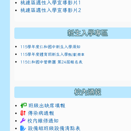
link to https://docs.google.com/presentat
桃連區適性入學宣導影片1
link to https://docs.google.com/presentat
114適性入學講綱
1
桃連區適性入學宣導影片2
(
新生入學專區
115學年度仁和國中新生入學須知
115學年度體育班新生入學
甄(審)簡章
115仁和國中管樂團 第24屆報名表
校內通報
班級出缺席填報
傳染病通報
校內維修通知
設備組班級設備清點表