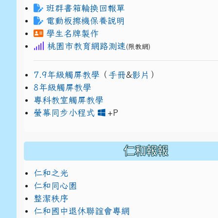
班群書箱輪換回報單
電動板擦機保養說明
學生名牌製作
桃園市教育網路測速
(限教網)
7.9年級觸屏教學
（
手冊
&
影片
）
8年級觸屏教學
專科教室觸屏教學
link to https://www
link to https://drive.g
螢幕同步小程式
+P
仁和報報
仁和之光
仁和同心園
整潔秩序
仁和國中退休聯誼會專網