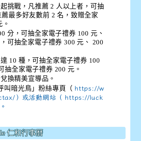
drive_link&ouid=115921082145615632562&rtpof=true&
起挑戰，凡推薦 2 人以上者，可抽
drive_link&ouid=115921082145615632562&rtpof=true&
m/presentation/d/14fN7FrCDS9g9keYgSUmfVbCTNGSK
；推薦最多好友數前 2 名，致贈全家
 元。
00 分，可抽全家電子禮券 100 元、
上，可抽全家電子禮券 300 元、 200
 10 種，可抽全家電子禮券 100
可抽全家電子禮券 200 元。
分兌換精美宣導品。
-呼叫暗光鳥」粉絲專頁（
https://w
ntpctax/）或活動網站（
https://luck
詢。
gle 仁和行事曆