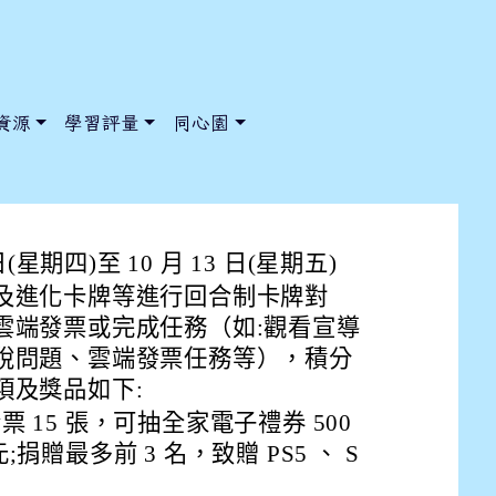
資源
學習評量
同心園
處舉辦「暗光鳥雲端幸運卡」網
(星期四)至 10 月 13 日(星期五)
及進化卡牌等進行回合制卡牌對
/ChooseSys?s=05 style=font-size: 1rem; background-color:
/ChooseSys?s=05 style=font-size: 1rem; background-color:
雲端發票或完成任務（如:觀看宣導
稅問題、雲端發票任務等），積分
項及獎品如下:
 15 張，可抽全家電子禮券 500
 元;捐贈最多前 3 名，致贈 PS5 、 S