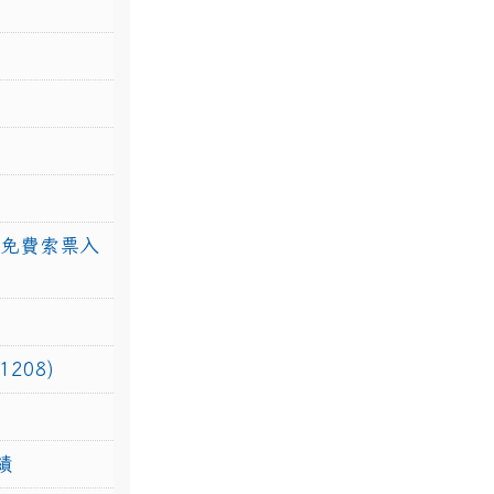
館免費索票入
208)
績