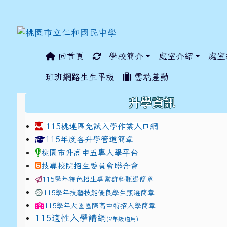
回首頁
學校簡介
處室介紹
處室
:::
班班網路生生平板
雲端差勤
:::
升學資訊
115桃連區免試入學作業入口網
link to https://www.jhjhs.tyc.edu.tw/modules/ta
link to http://tyc.entr
link to http://tyc.entr
115年度各升學管道簡章
桃園市升高中五專入學平台
技專校院招生委員會聯合會
115學年特色招生專業群科甄選簡章
115學年技藝技能優良學生甄選簡章
115學年
大園國際高中
特招入學簡章
115適性入學講綱
(9年級適用)