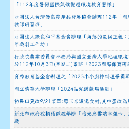
「112年度暑假國際氣候變遷環境教育營隊」
財團法人台灣優良農產品發展協會辦理112年「國
教師研習班」
財團法人綠色和平基金會辦理「角落的氣候正義：2
年戲劇工作坊」
行政院農業委員會林務局與國立臺灣大學地理環境
於112年10月3日(星期二)舉辦「2023國際保育
育秀教育基金會辦理之「2023小小廚神料理爭霸
國立清華大學辦理「2024黏泥遊戲場活動」
裕民田更改9/21菜單:原玉米濃湯食材,其中蛋改為
新北市政府稅捐稽徵處舉辦「暗光鳥雲端幸運卡」
戲