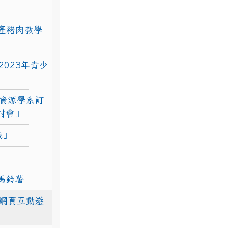
產豬肉教學
023年青少
資源學系訂
研討會」
戰」
馬鈴薯
網頁互動遊