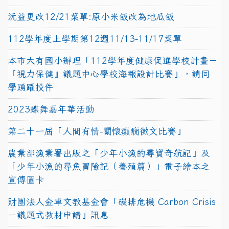
沅益更改12/21菜單:原小米飯改為地瓜飯
112學年度上學期第12週11/13-11/17菜單
本市大有國小辦理「112學年度健康促進學校計畫－
『視力保健』議題中心學校海報設計比賽」，請同
學踴躍投件
2023蝶舞嘉年華活動
第二十一屆「人間有情-關懷癲癇徵文比賽」
農業部漁業署出版之「少年小漁的尋寶奇航記」及
「少年小漁的尋魚冒險記（養殖篇）」電子繪本之
宣傳圖卡
財團法人金車文教基金會「碳排危機 Carbon Crisis
－議題式教材申請」訊息