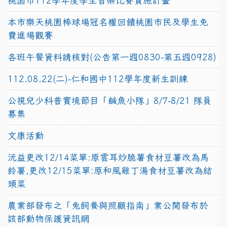
桃園市112學年度學生音樂比賽實施計畫
本市樂天桃園棒球場冠名權回饋桃園市民及學生免
費進場觀賽
各班午餐資料請核對(公告第一週0830-第五週0928)
112.08.22(二)-仁和國中112學年度新生訓練
公視兒少科普實境節目「鹹魚小隊」8/7-8/21 隊員
募集
文康活動
沅益更改12/14菜單:原雲耳炒脆薯食材豆薯改為馬
鈴薯,更改12/15菜單:原和風雞丁湯食材豆薯改為結
頭菜
農業部發布之「兔飼養與照顧指南」業公開發布於
該部動物保護資訊網