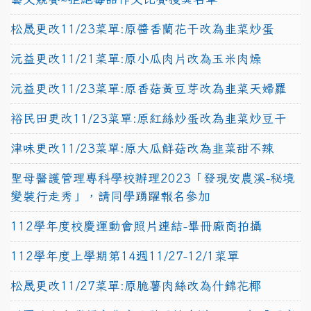
松晟更改11/23菜單:原醬香蘭花干改為韭菜炒蛋
沅益更改11/21菜單:原小瓜肉片改為玉米肉燥
沅益更改11/23菜單:原香菇黃豆芽改為韭菜天婦羅
裕民田更改11/23菜單:原紅絲炒蛋改為韭菜炒豆干
津味更改11/23菜單:原大瓜鮮菇改為韭菜甜不辣
聖母醫護管理專科學校辦理2023「發現安農溪-秘境
變裝行走秀」，請同學踴躍報名參加
112學年度校慶運動會照片連結-畢冊廠商拍攝
112學年度上學期第14週11/27-12/1菜單
松晟更改11/27菜單:原脆薯肉絲改為什錦花椰