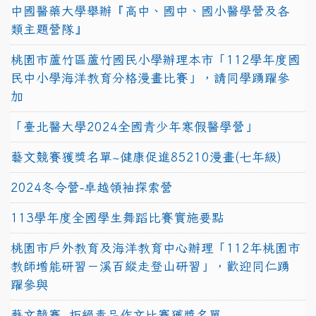
中國醫藥大學舉辦『高中、國中、國小醫學營及各
類主題營隊』
桃園市蘆竹區蘆竹國民小學辦理本市「112學年度國
民中小學海洋教育分格漫畫比賽」，請同學踴躍參
加
「臺北醫大學2024全國青少年寒假醫學營」
藝文競賽獲獎名單~健康促進85210漫畫(七年級)
2024冬令營-卓越領袖探索營
113學年度全國學生舞蹈比賽實施要點
桃園市戶外教育及海洋教育中心辦理「112年桃園市
教師增能研習－溪百縱走登山研習」，歡迎同仁踴
躍參與
藝文競賽~拒絕毒品作文比賽獲獎名單