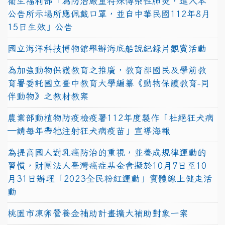
衛生福利部「為防治嚴重特殊傳染性肺炎，進入本
公告所示場所應佩戴口罩，並自中華民國112年8月
15日生效」公告
國立海洋科技博物館舉辦海底船說紀錄片觀賞活動
為加強動物保護教育之推廣，教育部國民及學前教
育署委託國立臺中教育大學編纂《動物保護教育-同
伴動物》之教材教案
農業部動植物防疫檢疫署112年度製作「杜絕狂犬病
—請每年帶牠注射狂犬病疫苗」宣導海報
為提高國人對乳癌防治的重視，並養成規律運動的
習慣，財團法人臺灣癌症基金會擬於10月7日至10
月31日辦理「2023全民粉紅運動」實體線上健走活
動
桃園市凍卵營養金補助計畫擴大補助對象一案