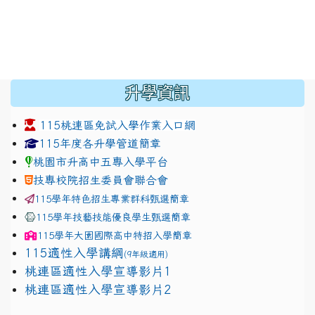
:::
升學資訊
115桃連區免試入學作業入口網
link to https://www.jhjhs.tyc.edu.tw/modules/tadnew
link to http://tyc.entry.ed
link to http://tyc.entry.ed
115年度各升學管道簡章
桃園市升高中五專入學平台
技專校院招生委員會聯合會
115學年特色招生專業群科甄選簡章
115學年技藝技能優良學生甄選簡章
115學年
大園國際高中
特招入學簡章
115適性入學講綱
(9年級適用)
link to https://docs.google.com/presentation/
桃連區適性入學宣導影片1
link to https://docs.google.com/presentation/
114適性入學講綱
1111
桃連區適性入學宣導影片2
(