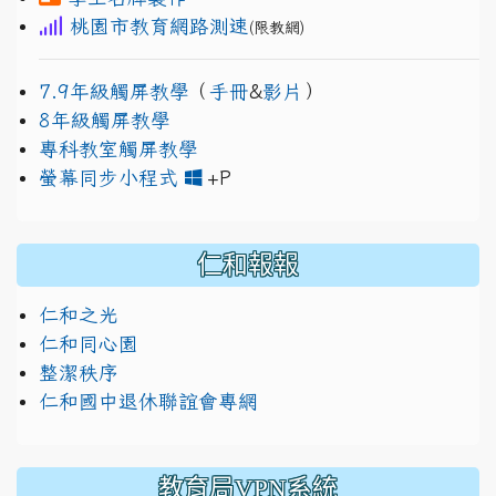
桃園市教育網路測速
(限教網)
7.9年級觸屏教學
（
手冊
&
影片
）
8年級觸屏教學
專科教室觸屏教學
link to https://www.jh
link to https://drive.googl
螢幕同步小程式
+P
仁和報報
仁和之光
仁和同心園
整潔秩序
仁和國中退休聯誼會專網
教育局VPN系統