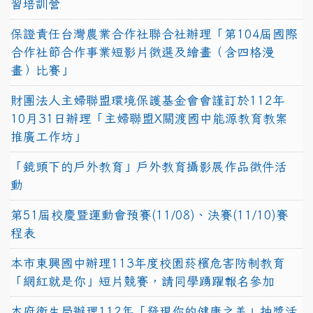
習培訓營
保證責任台灣農業合作社聯合社辦理「第104屆國際
合作社節合作事業短影片徵選及繪畫（含四格漫
畫）比賽」
財團法人主婦聯盟環境保護基金會會謹訂於112年
10月31日辦理「主婦聯盟X關渡國中能源教育教案
推廣工作坊」
「鏡頭下的戶外教育」戶外教育攝影展作品徵件活
動
第51屆校慶暨運動會預賽(11/08)、決賽(11/10)賽
程表
本市東興國中辦理113年度校園菸檳危害防制教育
「網紅就是你」短片競賽，請同學踴躍報名參加
本府衛生局辦理112年「發現你的健康之美」抽獎活