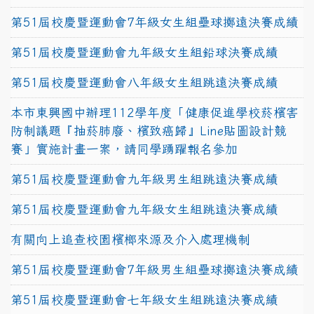
第51屆校慶暨運動會7年級女生組壘球擲遠決賽成績
第51屆校慶暨運動會九年級女生組鉛球決賽成績
第51屆校慶暨運動會八年級女生組跳遠決賽成績
本市東興國中辦理112學年度「健康促進學校菸檳害
防制議題『抽菸肺廢、檳致癌歸』Line貼圖設計競
賽」實施計畫一案，請同學踴躍報名參加
第51屆校慶暨運動會九年級男生組跳遠決賽成績
第51屆校慶暨運動會九年級女生組跳遠決賽成績
有關向上追查校園檳榔來源及介入處理機制
第51屆校慶暨運動會7年級男生組壘球擲遠決賽成績
第51屆校慶暨運動會七年級女生組跳遠決賽成績