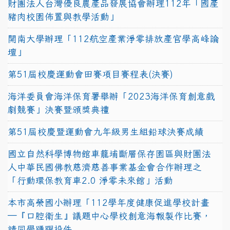
財團法人台灣優良農產品發展協會辦理112年「國產
豬肉校園佈置與教學活動」
開南大學辦理「112航空產業淨零排放產官學高峰論
壇」
第51屆校慶運動會田賽項目賽程表(決賽)
海洋委員會海洋保育署舉辦「2023海洋保育創意戲
劇競賽」決賽暨頒獎典禮
第51屆校慶暨運動會九年級男生組鉛球決賽成績
國立自然科學博物館車籠埔斷層保存園區與財團法
人中華民國佛教慈濟慈善事業基金會合作辦理之
「行動環保教育車2.0 淨零未來館」活動
本市高榮國小辦理「112學年度健康促進學校計畫
─『口腔衛生』議題中心學校創意海報製作比賽，
請同學踴躍投件