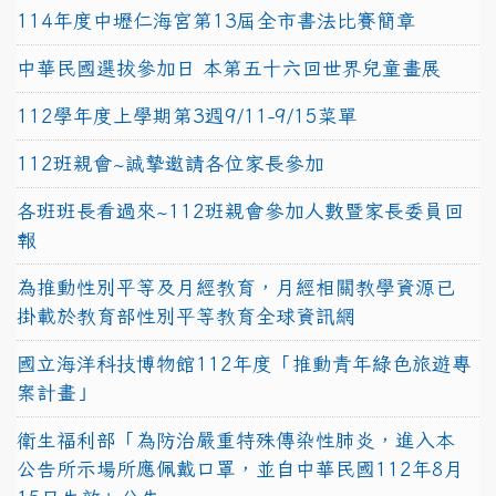
114年度中壢仁海宮第13屆全市書法比賽簡章
中華民國選拔參加日 本第五十六回世界兒童畫展
112學年度上學期第3週9/11-9/15菜單
112班親會~誠摯邀請各位家長參加
各班班長看過來~112班親會參加人數暨家長委員回
報
為推動性別平等及月經教育，月經相關教學資源已
掛載於教育部性別平等教育全球資訊網
國立海洋科技博物館112年度「推動青年綠色旅遊專
案計畫」
衛生福利部「為防治嚴重特殊傳染性肺炎，進入本
公告所示場所應佩戴口罩，並自中華民國112年8月