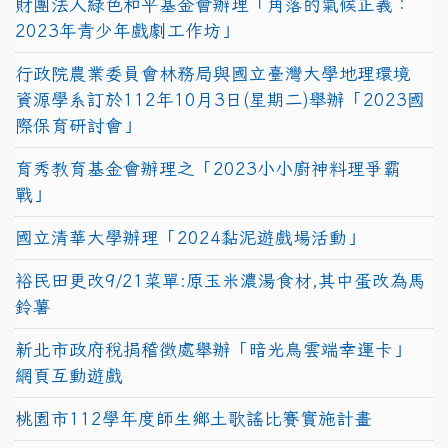
財團法人綠色和平基金會辦理「角落的氣候正義：
2023年青少年戲劇工作坊」
行政院農業委員會林務局與國立臺灣大學地理環境
資源學系訂於112年10月3日(星期二)舉辦「2023國
際保育研討會」
育秀教育基金會辦理之「2023小小廚神料理爭霸
戰」
國立清華大學辦理「2024黏泥遊戲場活動」
裕民田更改9/21菜單:原玉米濃湯食材,其中蛋改為馬
鈴薯
新北市政府稅捐稽徵處舉辦「暗光鳥雲端幸運卡」
網頁互動遊戲
桃園市112學年度師生鄉土歌謠比賽實施計畫