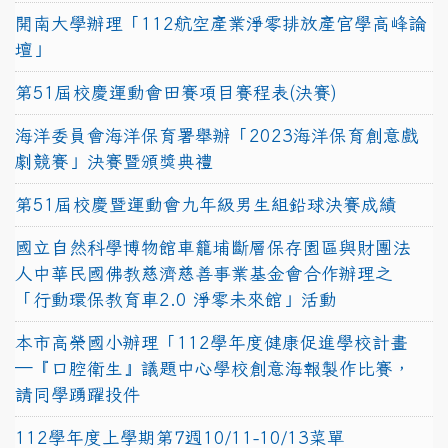
開南大學辦理「112航空產業淨零排放產官學高峰論
壇」
第51屆校慶運動會田賽項目賽程表(決賽)
海洋委員會海洋保育署舉辦「2023海洋保育創意戲
劇競賽」決賽暨頒獎典禮
第51屆校慶暨運動會九年級男生組鉛球決賽成績
國立自然科學博物館車籠埔斷層保存園區與財團法
人中華民國佛教慈濟慈善事業基金會合作辦理之
「行動環保教育車2.0 淨零未來館」活動
本市高榮國小辦理「112學年度健康促進學校計畫
─『口腔衛生』議題中心學校創意海報製作比賽，
請同學踴躍投件
112學年度上學期第7週10/11-10/13菜單