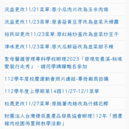
沅益更改11/21菜單:原小瓜肉片改為玉米肉燥
沅益更改11/23菜單:原香菇黃豆芽改為韭菜天婦羅
裕民田更改11/23菜單:原紅絲炒蛋改為韭菜炒豆干
津味更改11/23菜單:原大瓜鮮菇改為韭菜甜不辣
聖母醫護管理專科學校辦理2023「發現安農溪-秘境
變裝行走秀」，請同學踴躍報名參加
112學年度校慶運動會照片連結-畢冊廠商拍攝
112學年度上學期第14週11/27-12/1菜單
松晟更改11/27菜單:原脆薯肉絲改為什錦花椰
財團法人台灣優良農產品發展協會辦理112年「國產
豬肉校園佈置與教學活動」