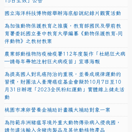
15日生效」公告
國立海洋科技博物館舉辦海底船說紀錄片觀賞活動
為加強動物保護教育之推廣，教育部國民及學前教
育署委託國立臺中教育大學編纂《動物保護教育-同
伴動物》之教材教案
農業部動植物防疫檢疫署112年度製作「杜絕狂犬病
—請每年帶牠注射狂犬病疫苗」宣導海報
為提高國人對乳癌防治的重視，並養成規律運動的
習慣，財團法人臺灣癌症基金會擬於10月7日至10
月31日辦理「2023全民粉紅運動」實體線上健走活
動
桃園市凍卵營養金補助計畫擴大補助對象一案
為防範非洲豬瘟等境外重大動物傳染病入侵我國，
請勿違法輸入含豬肉製品及其他動植物產品