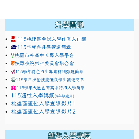
:::
升學資訊
115桃連區免試入學作業入口網
link to https://www.jhjhs.tyc.edu.tw/modules/tadnew
link to http://tyc.entry.ed
link to http://tyc.entry.ed
115年度各升學管道簡章
桃園市升高中五專入學平台
技專校院招生委員會聯合會
115學年特色招生專業群科甄選簡章
115學年技藝技能優良學生甄選簡章
115學年
大園國際高中
特招入學簡章
115適性入學講綱
(9年級適用)
link to https://docs.google.com/presentation/
桃連區適性入學宣導影片1
link to https://docs.google.com/presentation/
114適性入學講綱
1111
桃連區適性入學宣導影片2
(
新生入學專區