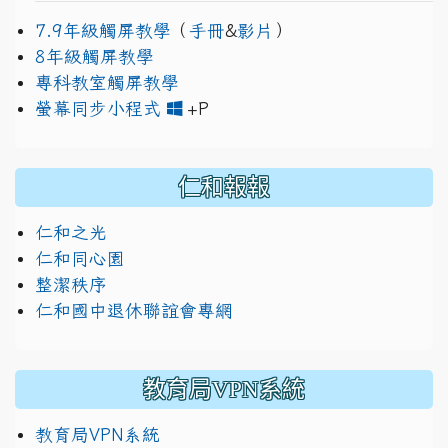
7.9年級觸屏教學
（
手冊
&
影片
）
8年級觸屏教學
專科教室觸屏教學
link to https://www.jh
link to https://drive.googl
螢幕同步小程式
+P
仁和報報
仁和之光
仁和同心園
整潔秩序
仁和國中退休聯誼會專網
教育局VPN系統
教育局VPN系統