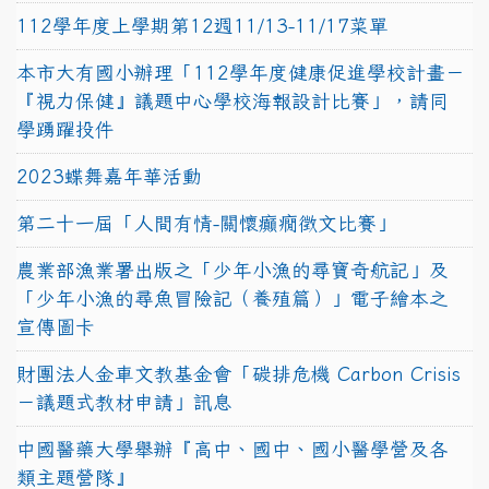
112學年度上學期第12週11/13-11/17菜單
本市大有國小辦理「112學年度健康促進學校計畫－
『視力保健』議題中心學校海報設計比賽」，請同
學踴躍投件
2023蝶舞嘉年華活動
第二十一屆「人間有情-關懷癲癇徵文比賽」
農業部漁業署出版之「少年小漁的尋寶奇航記」及
「少年小漁的尋魚冒險記（養殖篇）」電子繪本之
宣傳圖卡
財團法人金車文教基金會「碳排危機 Carbon Crisis
－議題式教材申請」訊息
中國醫藥大學舉辦『高中、國中、國小醫學營及各
類主題營隊』