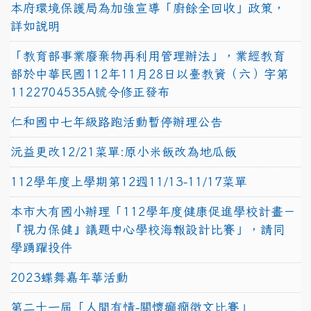
本府環境保護局為加強宣導「廚餘全回收」政策，
詳如說明
「教育部事業廢棄物再利用管理辦法」，業經教育
部於中華民國112年11月28日以臺教資（六）字第
1122704535A號令修正發布
仁和國中七年級路跑活動暫停辦理公告
沅益更改12/21菜單:原小米飯改為地瓜飯
112學年度上學期第12週11/13-11/17菜單
本市大有國小辦理「112學年度健康促進學校計畫－
『視力保健』議題中心學校海報設計比賽」，請同
學踴躍投件
2023蝶舞嘉年華活動
第二十一屆「人間有情-關懷癲癇徵文比賽」