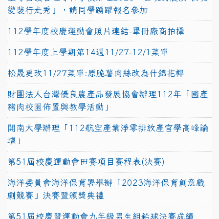
變裝行走秀」，請同學踴躍報名參加
112學年度校慶運動會照片連結-畢冊廠商拍攝
112學年度上學期第14週11/27-12/1菜單
松晟更改11/27菜單:原脆薯肉絲改為什錦花椰
財團法人台灣優良農產品發展協會辦理112年「國產
豬肉校園佈置與教學活動」
開南大學辦理「112航空產業淨零排放產官學高峰論
壇」
第51屆校慶運動會田賽項目賽程表(決賽)
海洋委員會海洋保育署舉辦「2023海洋保育創意戲
劇競賽」決賽暨頒獎典禮
第51屆校慶暨運動會九年級男生組鉛球決賽成績