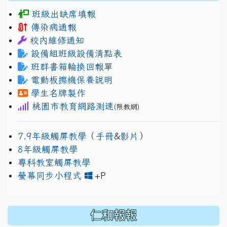
班級出缺席填報
傳染病通報
校內維修通知
設備組班級設備清點表
班群書箱輪換回報單
電動板擦機保養說明
學生名牌製作
桃園市教育網路測速
(限教網)
7.9年級觸屏教學
（
手冊
&
影片
）
8年級觸屏教學
專科教室觸屏教學
link to https://www.jh
link to https://drive.googl
螢幕同步小程式
+P
仁和報報