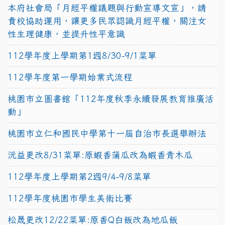
本府社會局「月經平權議題與行動宣導文宣」，請
貴校協助運用，讓更多民眾認識月經平權，關注女
性生理健康，並提升性平意識
112學年度上學期第1週8/30-9/1菜單
112學年度第一學期始業式流程
桃園市立圖書館「112年度秋季永續發展教育推廣活
動」
桃園市立仁和國民中學第十一屆自治市長選舉辦法
沅益更改8/31菜單:原蝦香蒲瓜改為蝦香青木瓜
112學年度上學期第2週9/4-9/8菜單
112學年度桃園市學生美術比賽
松晟更改12/22菜單:原香Q白飯改為地瓜飯