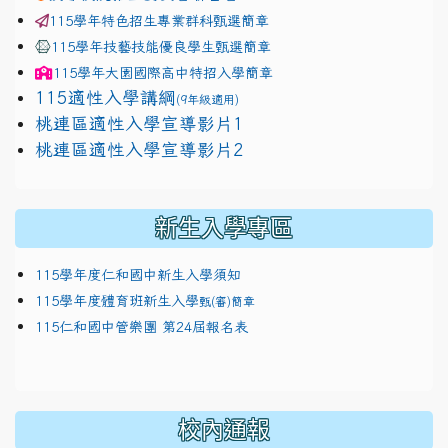
115學年特色招生專業群科甄選簡章
115學年技藝技能優良學生甄選簡章
115學年
大園國際高中
特招入學簡章
115適性入學講綱
(9年級適用)
link to https://docs.google.com/presentation/
桃連區適性入學宣導影片1
link to https://docs.google.com/presentation/
114適性入學講綱
1111
桃連區適性入學宣導影片2
(
新生入學專區
115學年度仁和國中新生入學須知
115學年度體育班新生入學
甄(審)簡章
115仁和國中管樂團 第24屆報名表
校內通報