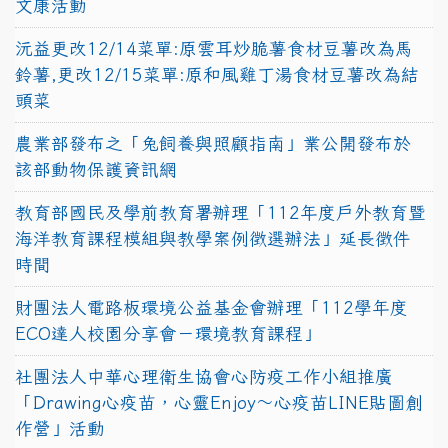
文康活動
沅益更改12/14菜單:原雲耳炒脆薯食材豆薯改為馬
鈴薯,更改12/15菜單:原和風雞丁湯食材豆薯改為結
頭菜
農業部發布之「兔飼養與照顧指南」業公開發布於
該部動物保護資訊網
教育部國民及學前教育署辦理「112年度戶外教育暨
海洋教育課程模組與教學案例徵選辦法」延長徵件
時間
財團法人電路板環境公益基金會辦理「112學年度
ECO達人校園分享會－環境教育課程」
社團法人中華心理衛生協會心防疫工作小組推廣
「Drawing心疫苗，心靈Enjoy〜心疫苗LINE貼圖創
作營」活動