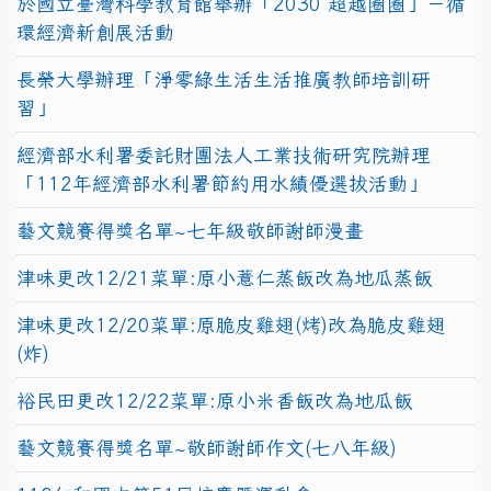
於國立臺灣科學教育館舉辦「2030 超越圈圈」－循
環經濟新創展活動
長榮大學辦理「淨零綠生活生活推廣教師培訓研
習」
經濟部水利署委託財團法人工業技術研究院辦理
「112年經濟部水利署節約用水績優選拔活動」
藝文競賽得獎名單~七年級敬師謝師漫畫
津味更改12/21菜單:原小薏仁蒸飯改為地瓜蒸飯
津味更改12/20菜單:原脆皮雞翅(烤)改為脆皮雞翅
(炸)
裕民田更改12/22菜單:原小米香飯改為地瓜飯
藝文競賽得獎名單~敬師謝師作文(七八年級)