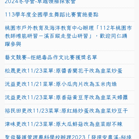
2024冬令營-卓越領袖探索營
113學年度全國學生舞蹈比賽實施要點
桃園市戶外教育及海洋教育中心辦理「112年桃園市
教師增能研習－溪百縱走登山研習」，歡迎同仁踴
躍參與
藝文競賽~拒絕毒品作文比賽獲獎名單
松晟更改11/23菜單:原醬香蘭花干改為韭菜炒蛋
沅益更改11/21菜單:原小瓜肉片改為玉米肉燥
沅益更改11/23菜單:原香菇黃豆芽改為韭菜天婦羅
裕民田更改11/23菜單:原紅絲炒蛋改為韭菜炒豆干
津味更改11/23菜單:原大瓜鮮菇改為韭菜甜不辣
聖母醫護管理專科學校辦理2023「發現安農溪-秘境