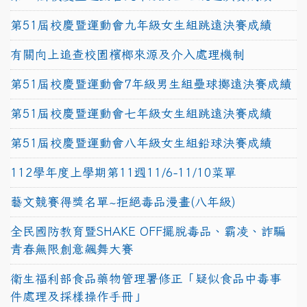
第51屆校慶暨運動會九年級女生組跳遠決賽成績
有關向上追查校園檳榔來源及介入處理機制
第51屆校慶暨運動會7年級男生組壘球擲遠決賽成績
第51屆校慶暨運動會七年級女生組跳遠決賽成績
第51屆校慶暨運動會八年級女生組鉛球決賽成績
112學年度上學期第11週11/6-11/10菜單
藝文競賽得獎名單~拒絕毒品漫畫(八年級)
全民國防教育暨SHAKE OFF擺脫毒品、霸凌、詐騙
青春無限創意飆舞大賽
衛生福利部食品藥物管理署修正「疑似食品中毒事
件處理及採樣操作手冊」