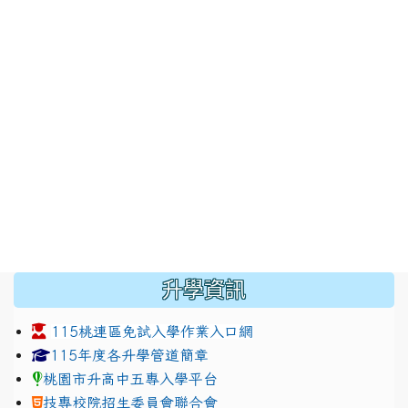
:::
升學資訊
115桃連區免試入學作業入口網
link to https://www.jhjhs.tyc.edu.tw/modules/tadnew
link to http://tyc.entry.ed
link to http://tyc.entry.ed
115年度各升學管道簡章
桃園市升高中五專入學平台
技專校院招生委員會聯合會