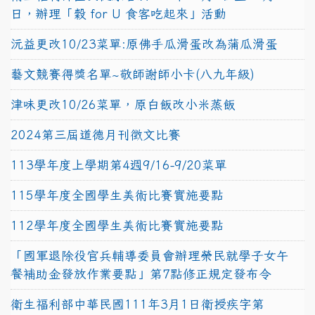
日，辦理「穀 for U 食客吃起來」活動
沅益更改10/23菜單:原佛手瓜滑蛋改為蒲瓜滑蛋
藝文競賽得獎名單~敬師謝師小卡(八九年級)
津味更改10/26菜單，原白飯改小米蒸飯
2024第三屆道德月刊徵文比賽
113學年度上學期第4週9/16-9/20菜單
115學年度全國學生美術比賽實施要點
112學年度全國學生美術比賽實施要點
「國軍退除役官兵輔導委員會辦理榮民就學子女午
餐補助金發放作業要點」第7點修正規定發布令
衛生福利部中華民國111年3月1日衛授疾字第