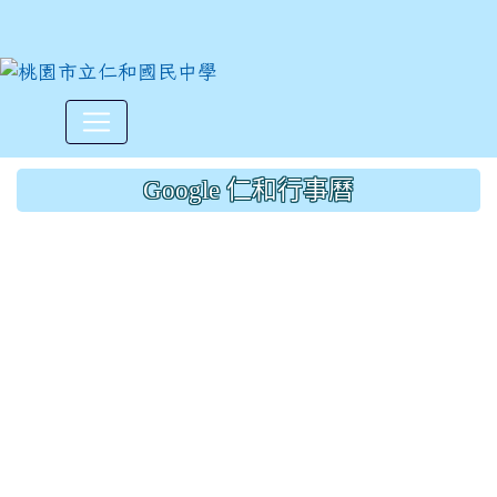
裕民田更改11/28菜單:原豆
:::
Google 仁和行事曆