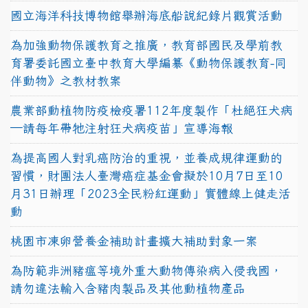
國立海洋科技博物館舉辦海底船說紀錄片觀賞活動
為加強動物保護教育之推廣，教育部國民及學前教
育署委託國立臺中教育大學編纂《動物保護教育-同
伴動物》之教材教案
農業部動植物防疫檢疫署112年度製作「杜絕狂犬病
—請每年帶牠注射狂犬病疫苗」宣導海報
為提高國人對乳癌防治的重視，並養成規律運動的
習慣，財團法人臺灣癌症基金會擬於10月7日至10
月31日辦理「2023全民粉紅運動」實體線上健走活
動
桃園市凍卵營養金補助計畫擴大補助對象一案
為防範非洲豬瘟等境外重大動物傳染病入侵我國，
請勿違法輸入含豬肉製品及其他動植物產品