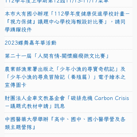
112學年度上學期第12週11/13-11/17菜單
本市大有國小辦理「112學年度健康促進學校計畫－
『視力保健』議題中心學校海報設計比賽」，請同
學踴躍投件
2023蝶舞嘉年華活動
第二十一屆「人間有情-關懷癲癇徵文比賽」
農業部漁業署出版之「少年小漁的尋寶奇航記」及
「少年小漁的尋魚冒險記（養殖篇）」電子繪本之
宣傳圖卡
財團法人金車文教基金會「碳排危機 Carbon Crisis
－議題式教材申請」訊息
中國醫藥大學舉辦『高中、國中、國小醫學營及各
類主題營隊』