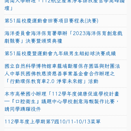
開南大學辦理「112航空產業淨零排放產官學高峰論
壇」
第51屆校慶運動會田賽項目賽程表(決賽)
海洋委員會海洋保育署舉辦「2023海洋保育創意戲
劇競賽」決賽暨頒獎典禮
第51屆校慶暨運動會九年級男生組鉛球決賽成績
國立自然科學博物館車籠埔斷層保存園區與財團法
人中華民國佛教慈濟慈善事業基金會合作辦理之
「行動環保教育車2.0 淨零未來館」活動
本市高榮國小辦理「112學年度健康促進學校計畫
─『口腔衛生』議題中心學校創意海報製作比賽，
請同學踴躍投件
112學年度上學期第7週10/11-10/13菜單