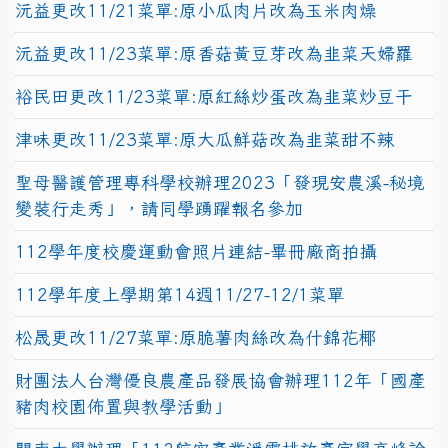
沅益更改11/21菜單:原小瓜肉片改為玉米肉燥
沅益更改11/23菜單:原香菇黃豆芽改為韭菜天婦羅
裕民田更改11/23菜單:原紅絲炒蛋改為韭菜炒豆干
津味更改11/23菜單:原大瓜鮮菇改為韭菜甜不辣
聖母醫護管理專科學校辦理2023「發現安農溪-秘境
變裝行走秀」，請同學踴躍報名參加
112學年度校慶運動會照片連結-畢冊廠商拍攝
112學年度上學期第14週11/27-12/1菜單
松晟更改11/27菜單:原脆薯肉絲改為什錦花椰
財團法人台灣優良農產品發展協會辦理112年「國產
豬肉校園佈置與教學活動」