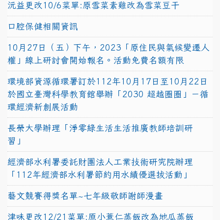
沅益更改10/6菜單:原雪菜素雞改為雪菜豆干
口腔保健相關資訊
10月27日（五）下午，2023「原住民與氣候變遷人
權」線上研討會開始報名。活動免費名額有限
環境部資源循環署訂於112年10月17日至10月22日
於國立臺灣科學教育館舉辦「2030 超越圈圈」－循
環經濟新創展活動
長榮大學辦理「淨零綠生活生活推廣教師培訓研
習」
經濟部水利署委託財團法人工業技術研究院辦理
「112年經濟部水利署節約用水績優選拔活動」
藝文競賽得獎名單~七年級敬師謝師漫畫
津味更改12/21菜單:原小薏仁蒸飯改為地瓜蒸飯