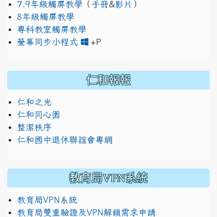
7.9年級觸屏教學
（
手冊
&
影片
）
8年級觸屏教學
專科教室觸屏教學
link to https://www.jh
link to https://drive.googl
螢幕同步小程式
+P
仁和報報
仁和之光
仁和同心園
整潔秩序
仁和國中退休聯誼會專網
教育局VPN系統
教育局VPN系統
教育局雙重驗證及VPN解鎖需求申請