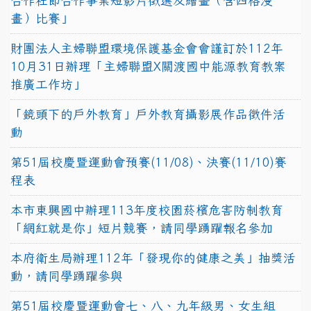
合作社節合作事業短影片徵選及繪畫（含四格漫
畫）比賽」
財團法人主婦聯盟環境保護基金會會謹訂於112年
10月31日辦理「主婦聯盟X關渡國中能源教育教案
推廣工作坊」
「鏡頭下的戶外教育」戶外教育攝影展作品徵件活
動
第51屆校慶暨運動會預賽(11/08)、決賽(11/10)賽
程表
本市東興國中辦理113年度校園菸檳危害防制教育
「網紅就是你」短片競賽，請同學踴躍報名參加
本府衛生局辦理112年「發現你的健康之美」抽獎活
動，請同學踴躍參與
第51屆校慶暨運動會七、八、九年級男、女生組