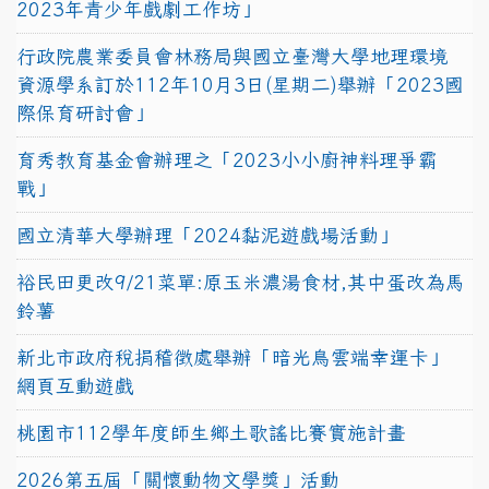
2023年青少年戲劇工作坊」
行政院農業委員會林務局與國立臺灣大學地理環境
資源學系訂於112年10月3日(星期二)舉辦「2023國
際保育研討會」
育秀教育基金會辦理之「2023小小廚神料理爭霸
戰」
國立清華大學辦理「2024黏泥遊戲場活動」
裕民田更改9/21菜單:原玉米濃湯食材,其中蛋改為馬
鈴薯
新北市政府稅捐稽徵處舉辦「暗光鳥雲端幸運卡」
網頁互動遊戲
桃園市112學年度師生鄉土歌謠比賽實施計畫
2026第五屆「關懷動物文學獎」活動