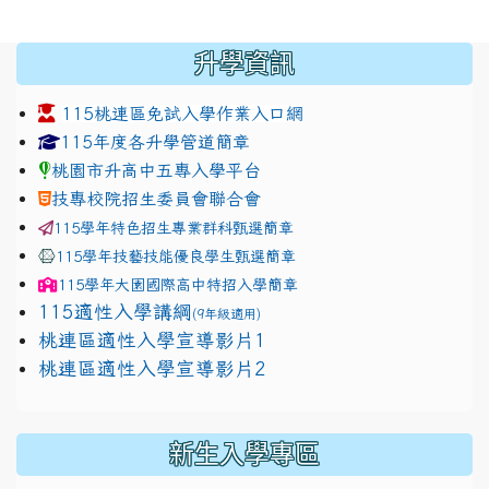
:::
升學資訊
115桃連區免試入學作業入口網
link to https://www.jhjhs.tyc.edu.tw/modules/tadnew
link to http://tyc.entry.ed
link to http://tyc.entry.ed
115年度各升學管道簡章
桃園市升高中五專入學平台
技專校院招生委員會聯合會
115學年特色招生專業群科甄選簡章
115學年技藝技能優良學生甄選簡章
115學年
大園國際高中
特招入學簡章
115適性入學講綱
(9年級適用)
link to https://docs.google.com/presentation/
桃連區適性入學宣導影片1
link to https://docs.google.com/presentation/
114適性入學講綱
1111
桃連區適性入學宣導影片2
(
新生入學專區