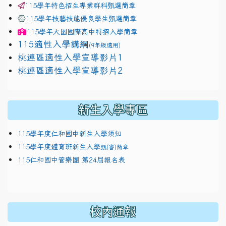
115學年特色招生專業群科甄選簡章
115學年技藝技能優良學生甄選簡章
115學年
大園國際高中
特招入學簡章
115適性入學講綱
(9年級適用)
link to https://docs.google.com/presentation/
桃連區適性入學宣導影片1
link to https://docs.google.com/presentation/
114適性入學講綱
1111
桃連區適性入學宣導影片2
(
新生入學專區
115學年度仁和國中新生入學須知
115學年度體育班新生入學
甄(審)簡章
115仁和國中管樂團 第24屆報名表
校內通報