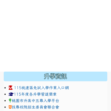
:::
升學資訊
115桃連區免試入學作業入口網
link to https://www.jhjhs.tyc.edu.tw/modules/tadnew
link to http://tyc.entry.ed
link to http://tyc.entry.ed
115年度各升學管道簡章
桃園市升高中五專入學平台
技專校院招生委員會聯合會