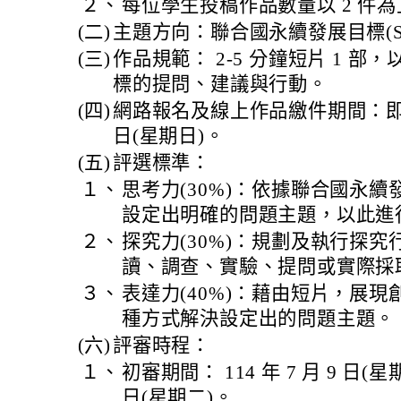
２、
每位學生投稿作品數量以 2 件
(二)
主題方向：聯合國永續發展目標(SD
(三)
作品規範： 2-5 分鐘短片 1 
標的提問、建議與行動。
(四)
網路報名及線上作品繳件期間：即日起至
日(星期日)。
(五)
評選標準：
１、
思考力(30%)：依據聯合國永續發
設定出明確的問題主題，以此進
２、
探究力(30%)：規劃及執行探
讀、調查、實驗、提問或實際採
３、
表達力(40%)：藉由短片，展
種方式解決設定出的問題主題。
(六)
評審時程：
１、
初審期間： 114 年 7 月 9 日(星期三
日(星期二)。