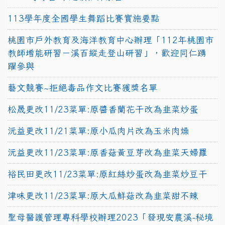
113學年度全國學生舞蹈比賽實施要點
桃園市戶外教育及海洋教育中心辦理「112年桃園市
教師增能研習－溪百縱走登山研習」，歡迎同仁踴
躍參與
藝文競賽~拒絕毒品作文比賽獲獎名單
松晟更改11/23菜單:原醬香蘭花干改為韭菜炒蛋
沅益更改11/21菜單:原小瓜肉片改為玉米肉燥
沅益更改11/23菜單:原香菇黃豆芽改為韭菜天婦羅
裕民田更改11/23菜單:原紅絲炒蛋改為韭菜炒豆干
津味更改11/23菜單:原大瓜鮮菇改為韭菜甜不辣
聖母醫護管理專科學校辦理2023「發現安農溪-秘境