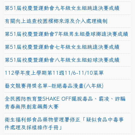
第51屆校慶暨運動會九年級女生組跳遠決賽成績
有關向上追查校園檳榔來源及介入處理機制
第51屆校慶暨運動會7年級男生組壘球擲遠決賽成績
第51屆校慶暨運動會七年級女生組跳遠決賽成績
第51屆校慶暨運動會八年級女生組鉛球決賽成績
112學年度上學期第11週11/6-11/10菜單
藝文競賽得獎名單~拒絕毒品漫畫(八年級)
全民國防教育暨SHAKE OFF擺脫毒品、霸凌、詐騙
青春無限創意飆舞大賽
衛生福利部食品藥物管理署修正「疑似食品中毒事
件處理及採樣操作手冊」