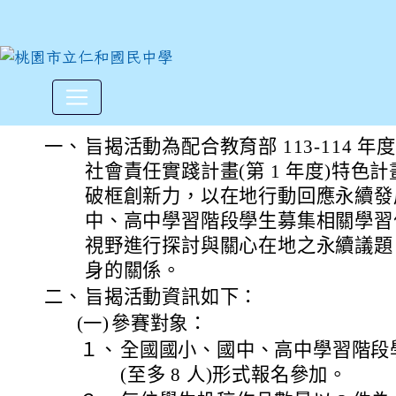
「2025 SDGs Talk 永
:::
一、
旨揭活動為配合教育部 113-114 
社會責任實踐計畫(第 1 年度)特色計畫 
破框創新力，以在地行動回應永續發
中、高中學習階段學生募集相關學習
視野進行探討與關心在地之永續議題
身的關係。
二、
旨揭活動資訊如下：
(一)
參賽對象：
１、
全國國小、國中、高中學習階段
(至多 8 人)形式報名參加。