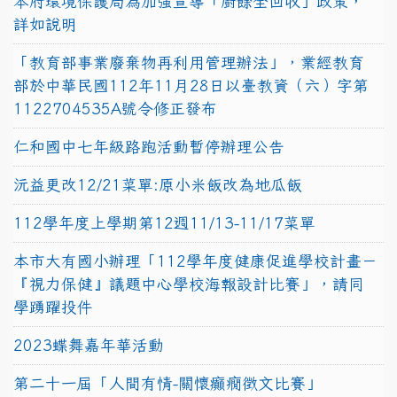
本府環境保護局為加強宣導「廚餘全回收」政策，
詳如說明
「教育部事業廢棄物再利用管理辦法」，業經教育
部於中華民國112年11月28日以臺教資（六）字第
1122704535A號令修正發布
仁和國中七年級路跑活動暫停辦理公告
沅益更改12/21菜單:原小米飯改為地瓜飯
112學年度上學期第12週11/13-11/17菜單
本市大有國小辦理「112學年度健康促進學校計畫－
『視力保健』議題中心學校海報設計比賽」，請同
學踴躍投件
2023蝶舞嘉年華活動
第二十一屆「人間有情-關懷癲癇徵文比賽」