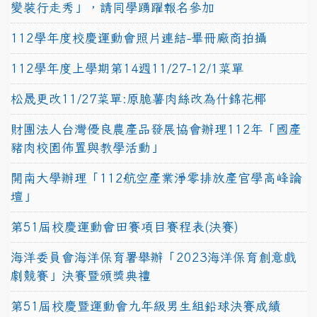
變裝行走秀」，請同學踴躍報名參加
112學年度校慶運動會照片連結-畢冊廠商拍攝
112學年度上學期第14週11/27-12/1菜單
松晟更改11/27菜單:原脆薯肉絲改為什錦花椰
財團法人台灣優良農產品發展協會辦理112年「國產
豬肉校園佈置與教學活動」
開南大學辦理「112航空產業淨零排放產官學高峰論
壇」
第51屆校慶運動會田賽項目賽程表(決賽)
海洋委員會海洋保育署舉辦「2023海洋保育創意戲
劇競賽」決賽暨頒獎典禮
第51屆校慶暨運動會九年級男生組鉛球決賽成績