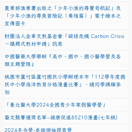
農業部漁業署出版之「少年小漁的尋寶奇航記」及
「少年小漁的尋魚冒險記（養殖篇）」電子繪本之
宣傳圖卡
財團法人金車文教基金會「碳排危機 Carbon Crisis
－議題式教材申請」訊息
中國醫藥大學舉辦『高中、國中、國小醫學營及各
類主題營隊』
桃園市蘆竹區蘆竹國民小學辦理本市「112學年度國
民中小學海洋教育分格漫畫比賽」，請同學踴躍參
加
「臺北醫大學2024全國青少年寒假醫學營」
藝文競賽獲獎名單~健康促進85210漫畫(七年級)
2024冬令營-卓越領袖探索營