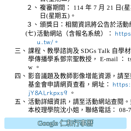
２、
複審期間： 114 年 7 月 21 日(星期
日(星期五)。
３、
頒獎日：相關資訊將公告於活動
(七)
活動網站（含報名系統）：
https
u.tw/。
三、
課程、教學諮詢及 SDGs Talk 
學傳播學系鄧宗聖教授， E-mail ： tsden
w 。
四、
影音議題及教師影像增能資源，請至
基金會申請網頁查看，網址：
https
jY8ALrkpxs9
。
五、
活動詳細資訊，請至活動網站查閱。
本校理學院沈小姐，聯絡電話： 08-7663
Google 仁和行事曆