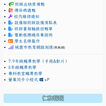
班級出缺席填報
傳染病通報
校內維修通知
設備組班級設備清點表
班群書箱輪換回報單
電動板擦機保養說明
學生名牌製作
桃園市教育網路測速
(限教網)
7.9年級觸屏教學
（
手冊
&
影片
）
8年級觸屏教學
專科教室觸屏教學
link to https://www.jh
link to https://drive.googl
螢幕同步小程式
+P
仁和報報