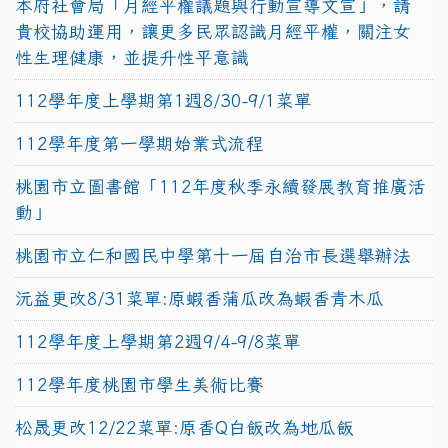
本府社會局「月經平權議題與行動宣導文宣」，請
貴校協助運用，讓更多民眾認識月經平權，關注女
性生理健康，並提升性平意識
112學年度上學期第1週8/30-9/1菜單
112學年度第一學期始業式流程
桃園市立圖書館「112年度秋季永續發展教育推廣活
動」
桃園市立仁和國民中學第十一屆自治市長選舉辦法
沅益更改8/31菜單:原蝦香蒲瓜改為蝦香青木瓜
112學年度上學期第2週9/4-9/8菜單
112學年度桃園市學生美術比賽
松晟更改12/22菜單:原香Q白飯改為地瓜飯