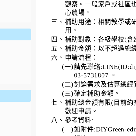
ion/d/1x3bih9gNpRNolaz0znBOn--g7OisECve/edit?usp=
觀察。一般家戶或社區也
ion/d/1x3bih9gNpRNolaz0znBOn--g7OisECve/edit?usp=
111ㄅㄅ
link to https://docs.go114適性入學講綱
ogle.co
(
心農場。
三、
補助用途：相關教學或研
用。
四、
補助對象：各級學校(含
五、
補助金額：以不超過總經
六、
申請流程：
(一)
請先聯絡:LINE(ID:di
03-5731807 。
(二)
討論需求及估算總經
(三)
確定補助金額。
七、
補助總金額有限(目前約
歡迎申請。
八、
參考資料:
(一)
如附件:DIYGreen-ed