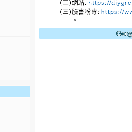
(二)
網站:
https://diygr
(三)
臉書粉專:
https://
。
Goo
.jhjhs.tyc.edu.tw/uploads/tad_blocks/file/%
oogle.com/file/d/1DRAbt49kEePJ5_zYCA1AuLinl3dysZ_8/