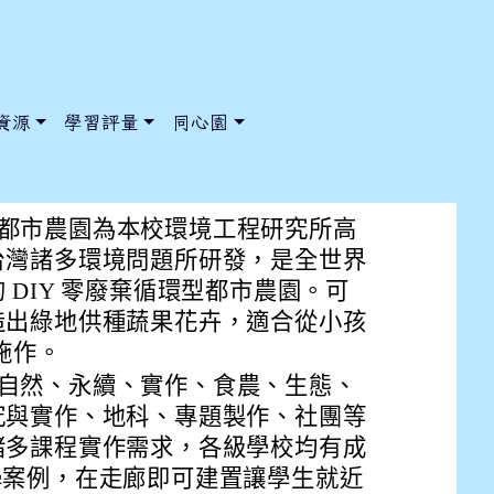
資源
學習評量
同心園
研發的DIYGreen零廢棄循
循環型都市農園為本校環境工程研究所高
台灣諸多環境問題所研發，是全世界
 DIY 零廢棄循環型都市農園。可
/ChooseSys?s=05 style=font-size: 1rem; background-color:
/ChooseSys?s=05 style=font-size: 1rem; background-color:
造出綠地供種蔬果花卉，適合從小孩
 施作。
環境、自然、永續、實作、食農、生態、
究與實作、地科、專題製作、社團等
諸多課程實作需求，各級學校均有成
 於教學案例，在走廊即可建置讓學生就近