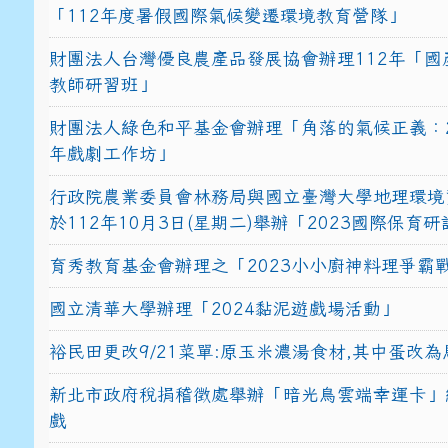
「112年度暑假國際氣候變遷環境教育營隊」
財團法人台灣優良農產品發展協會辦理112年「國
教師研習班」
財團法人綠色和平基金會辦理「角落的氣候正義：2
年戲劇工作坊」
行政院農業委員會林務局與國立臺灣大學地理環境
於112年10月3日(星期二)舉辦「2023國際保育
育秀教育基金會辦理之「2023小小廚神料理爭霸
國立清華大學辦理「2024黏泥遊戲場活動」
裕民田更改9/21菜單:原玉米濃湯食材,其中蛋改為
新北市政府稅捐稽徵處舉辦「暗光鳥雲端幸運卡」
戲