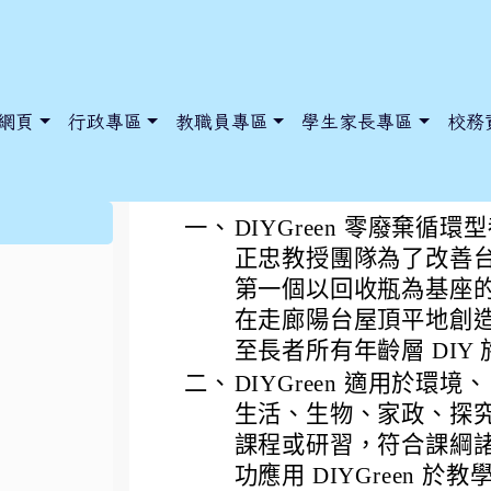
網頁
行政專區
教職員專區
學生家長專區
校務
補助各級學校採用本校
:::
一、
DIYGreen 零廢棄
正忠教授團隊為了改善
第一個以回收瓶為基座的
dnews/index.php?nsn=5425
y.edu.tw/NoExamImitate_TL/NoExamImitateHome/Page/Public
y.edu.tw/NoExamImitate_TL/NoExamImitateHome/Page/Public
在走廊陽台屋頂平地創
至長者所有年齡層 DIY
二、
DIYGreen 適用於
生活、生物、家政、探
課程或研習，符合課綱
功應用 DIYGreen