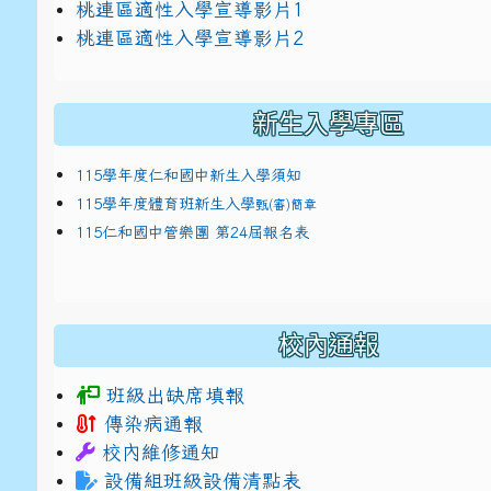
link to https://docs.google.com/presentat
桃連區適性入學宣導影片1
link to https://docs.google.com/presentat
114適性入學講綱
1
桃連區適性入學宣導影片2
(
新生入學專區
115學年度仁和國中新生入學須知
115學年度體育班新生入學
甄(審)簡章
115仁和國中管樂團 第24屆報名表
校內通報
班級出缺席填報
傳染病通報
校內維修通知
設備組班級設備清點表