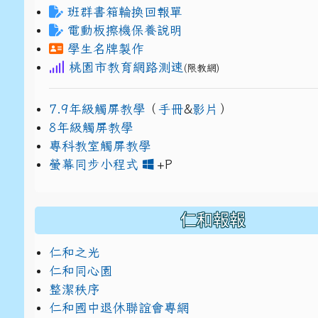
班群書箱輪換回報單
電動板擦機保養說明
學生名牌製作
桃園市教育網路測速
(限教網)
7.9年級觸屏教學
（
手冊
&
影片
）
8年級觸屏教學
專科教室觸屏教學
link to https://www
link to https://drive.g
螢幕同步小程式
+P
仁和報報
仁和之光
仁和同心園
整潔秩序
仁和國中退休聯誼會專網