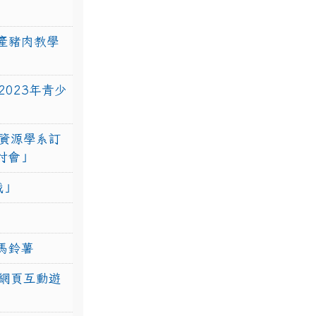
產豬肉教學
023年青少
資源學系訂
研討會」
戰」
馬鈴薯
網頁互動遊