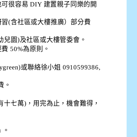
drive_link&ouid=115921082145615632562&rtpof=true&
可很容易 DIY 建置親子同樂的開
drive_link&ouid=115921082145615632562&rtpof=true&
m/presentation/d/14fN7FrCDS9g9keYgSUmfVbCTNGSK
習(含社區或大樓推廣）部分費
幼兒園)及社區或大樓管委會。
費 50%為原則。
ygreen)或聯絡徐小姐 0910599386,
費。
有十七萬)，用完為止，機會難得，
u 。