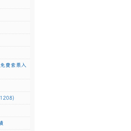
館免費索票入
208)
績