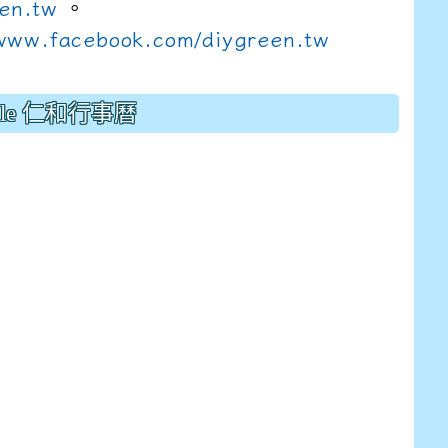
een.tw
。
wwww.facebook.com/diygreen.tw
gle 仁和行事曆
E9%BB%9E2%E4%B8%8B%E5%9F%B7%E8%A1%8C%E5%8F%
view?usp=sharing