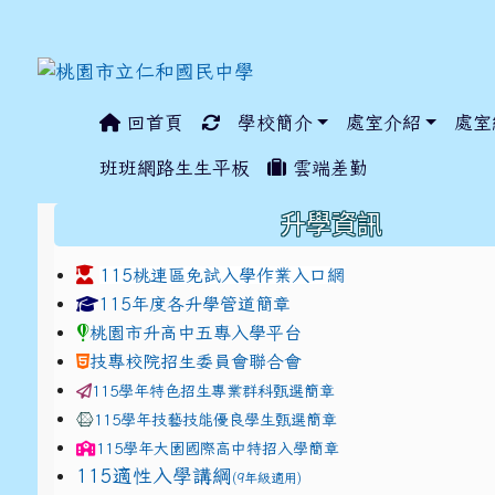
回首頁
學校簡介
處室介紹
處室
:::
班班網路生生平板
雲端差勤
:::
升學資訊
115桃連區免試入學作業入口網
link to https://www.jhjhs.tyc.edu.tw/modules/ta
link to http://tyc.entr
link to http://tyc.entr
115年度各升學管道簡章
桃園市升高中五專入學平台
技專校院招生委員會聯合會
115學年特色招生專業群科甄選簡章
115學年技藝技能優良學生甄選簡章
115學年
大園國際高中
特招入學簡章
115適性入學講綱
(9年級適用)