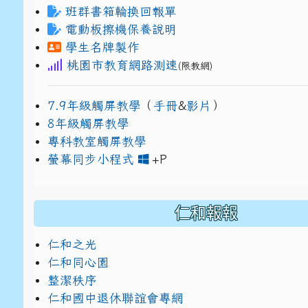
班群書箱輪換回報單
電動板擦機保養說明
學生名牌製作
桃園市教育網路測速
(限教網)
7.9年級觸屏教學
（
手冊
&
影片
）
8年級觸屏教學
專科教室觸屏教學
link to https://www
link to https://drive.g
螢幕同步小程式
+P
仁和報報
仁和之光
仁和同心園
整潔秩序
仁和國中退休聯誼會專網