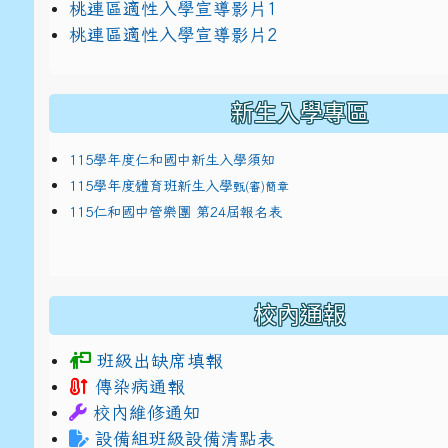
link to https://docs.google.com/presentat
桃連區適性入學宣導影片1
link to https://docs.google.com/presentat
114適性入學講綱
1
桃連區適性入學宣導影片2
(
新生入學專區
115學年度仁和國中新生入學須知
115學年度體育班新生入學
甄(審)簡章
115仁和國中管樂團 第24屆報名表
校內通報
班級出缺席填報
傳染病通報
校內維修通知
設備組班級設備清點表