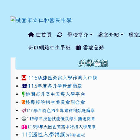
回首頁
學校簡介
處室介紹
處室
:::
班班網路生生平板
雲端差勤
:::
升學資訊
115桃連區免試入學作業入口網
link to https://www.jhjhs.tyc.edu.tw/modules/ta
link to http://tyc.entr
link to http://tyc.entr
115年度各升學管道簡章
桃園市升高中五專入學平台
技專校院招生委員會聯合會
115學年特色招生專業群科甄選簡章
115學年技藝技能優良學生甄選簡章
115學年
大園國際高中
特招入學簡章
115適性入學講綱
(9年級適用)