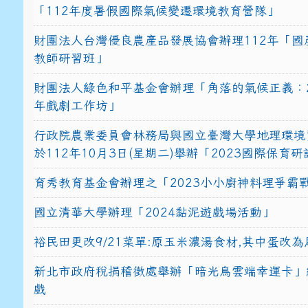
「112年度暑假國際氣候變遷環境教育營隊」
財團法人台灣優良農產品發展協會辦理112年「國
教師研習班」
財團法人綠色和平基金會辦理「角落的氣候正義：2
年戲劇工作坊」
行政院農業委員會林務局與國立臺灣大學地理環境
於112年10月3日(星期二)舉辦「2023國際保育
育秀教育基金會辦理之「2023小小廚神料理爭霸
國立清華大學辦理「2024黏泥遊戲場活動」
裕民田更改9/21菜單:原玉米濃湯食材,其中蛋改為
新北市政府稅捐稽徵處舉辦「暗光鳥雲端幸運卡」
戲