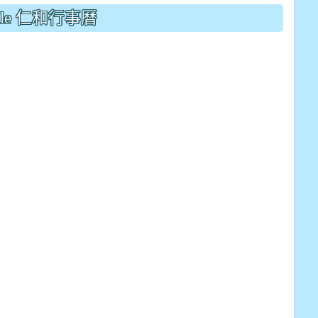
drive_link&ouid=115921082145615632562&rtpof=true&
gle 仁和行事曆
drive_link&ouid=115921082145615632562&rtpof=true&
m/presentation/d/14fN7FrCDS9g9keYgSUmfVbCTNGSK