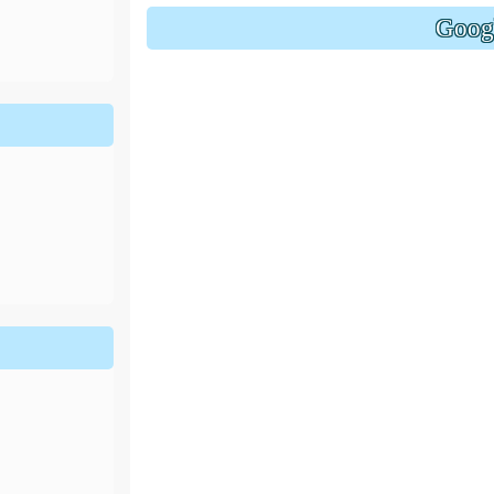
ion/d/1x3bih9gNpRNolaz0znBOn--g7OisECve/edit?usp=
Goo
ion/d/1x3bih9gNpRNolaz0znBOn--g7OisECve/edit?usp=
111ㄅㄅ
link to https://docs.go114適性入學講綱
ogle.co
(