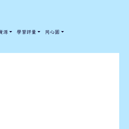
資源
學習評量
同心園
11/20-11/24菜單
/ChooseSys?s=05 style=font-size: 1rem; background-color:
/ChooseSys?s=05 style=font-size: 1rem; background-color: