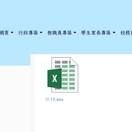
網頁
行政專區
教職員專區
學生家長專區
校務
112學年度上學期第13週
:::
dnews/index.php?nsn=5425
y.edu.tw/NoExamImitate_TL/NoExamImitateHome/Page/Public
y.edu.tw/NoExamImitate_TL/NoExamImitateHome/Page/Public
1) 13.xlsx