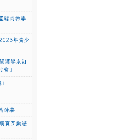
產豬肉教學
023年青少
資源學系訂
研討會」
戰」
馬鈴薯
網頁互動遊