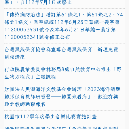
準」，自112年7月1日起廢止
「傳染病防治法」增訂第61條之1、第61條之2、74
條之1條文，業奉總統112年6月28日華總一義字第
11200053931號令及本年6月21日華總一義字第
11200052341號令修正公布
台灣黑熊保育協會為宣導台灣黑熊保育，辦理免費
到校講座
行政院農業委員會林務局8處自然教育中心推出「野
生物方程式」主題課程
財團法人黑潮海洋文教基金會辦理「2023海洋議題
鯨豚保育教師研習營──鯨夏來看海」，歡迎有興
趣之教師踴躍報名
桃園市112學年度學生音樂比賽實施計畫
行政院環境保護署公告修正「免洗餐具限制使用對