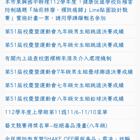
本市東興國中辦理112學年度「健康促進學校菸檳害
防制議題『抽菸肺廢、檳致癌歸』Line貼圖設計競
賽」實施計畫一案，請同學踴躍報名參加
第51屆校慶暨運動會九年級男生組跳遠決賽成績
第51屆校慶暨運動會九年級女生組跳遠決賽成績
有關向上追查校園檳榔來源及介入處理機制
第51屆校慶暨運動會7年級男生組壘球擲遠決賽成績
第51屆校慶暨運動會七年級女生組跳遠決賽成績
第51屆校慶暨運動會八年級女生組鉛球決賽成績
112學年度上學期第11週11/6-11/10菜單
藝文競賽得獎名單~拒絕毒品漫畫(八年級)
全民國防教育暨SHAKE OFF擺脫毒品、霸凌、詐騙