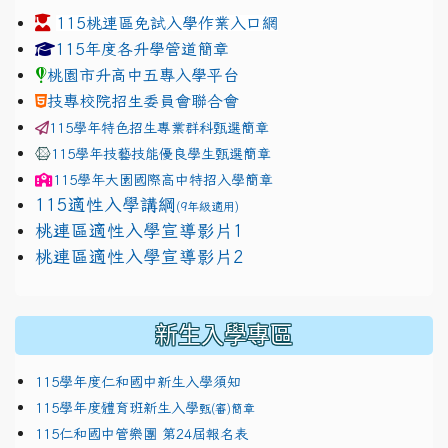
115桃連區免試入學作業入口網
link to https://www.jhjhs.tyc.edu.tw/modules/tadnew
link to http://tyc.entry.ed
link to http://tyc.entry.ed
115年度各升學管道簡章
桃園市升高中五專入學平台
技專校院招生委員會聯合會
115學年特色招生專業群科甄選簡章
115學年技藝技能優良學生甄選簡章
115學年
大園國際高中
特招入學簡章
115適性入學講綱
(9年級適用)
link to https://docs.google.com/presentation/
桃連區適性入學宣導影片1
link to https://docs.google.com/presentation/
114適性入學講綱
1111
桃連區適性入學宣導影片2
(
新生入學專區
115學年度仁和國中新生入學須知
115學年度體育班新生入學
甄(審)簡章
115仁和國中管樂團 第24屆報名表