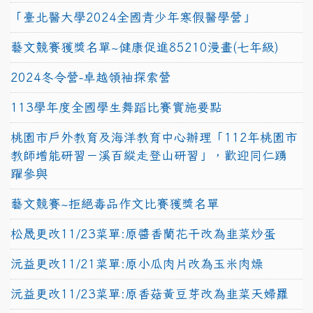
「臺北醫大學2024全國青少年寒假醫學營」
藝文競賽獲獎名單~健康促進85210漫畫(七年級)
2024冬令營-卓越領袖探索營
113學年度全國學生舞蹈比賽實施要點
桃園市戶外教育及海洋教育中心辦理「112年桃園市
教師增能研習－溪百縱走登山研習」，歡迎同仁踴
躍參與
藝文競賽~拒絕毒品作文比賽獲獎名單
松晟更改11/23菜單:原醬香蘭花干改為韭菜炒蛋
沅益更改11/21菜單:原小瓜肉片改為玉米肉燥
沅益更改11/23菜單:原香菇黃豆芽改為韭菜天婦羅