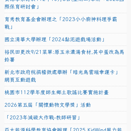
際保育研討會」
育秀教育基金會辦理之「2023小小廚神料理爭霸
戰」
國立清華大學辦理「2024黏泥遊戲場活動」
裕民田更改9/21菜單:原玉米濃湯食材,其中蛋改為馬
鈴薯
新北市政府稅捐稽徵處舉辦「暗光鳥雲端幸運卡」
網頁互動遊戲
桃園市112學年度師生鄉土歌謠比賽實施計畫
2026第五屆「關懷動物文學獎」活動
「2023年減碳大作戰-教師研習」
亞太能源科學教育協會辦理「2025 KidWind風力能