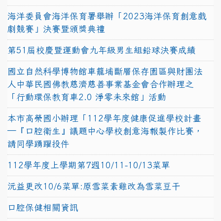
海洋委員會海洋保育署舉辦「2023海洋保育創意戲
劇競賽」決賽暨頒獎典禮
第51屆校慶暨運動會九年級男生組鉛球決賽成績
國立自然科學博物館車籠埔斷層保存園區與財團法
人中華民國佛教慈濟慈善事業基金會合作辦理之
「行動環保教育車2.0 淨零未來館」活動
本市高榮國小辦理「112學年度健康促進學校計畫
─『口腔衛生』議題中心學校創意海報製作比賽，
請同學踴躍投件
112學年度上學期第7週10/11-10/13菜單
沅益更改10/6菜單:原雪菜素雞改為雪菜豆干
口腔保健相關資訊