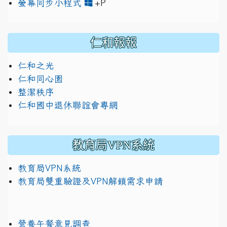
link to https://www.jh
link to https://drive.googl
螢幕同步小程式
+P
仁和報報
仁和之光
仁和同心園
整潔秩序
仁和國中退休聯誼會專網
教育局VPN系統
教育局VPN系統
教育局雙重驗證及VPN解鎖需求申請
營養午餐意見調查