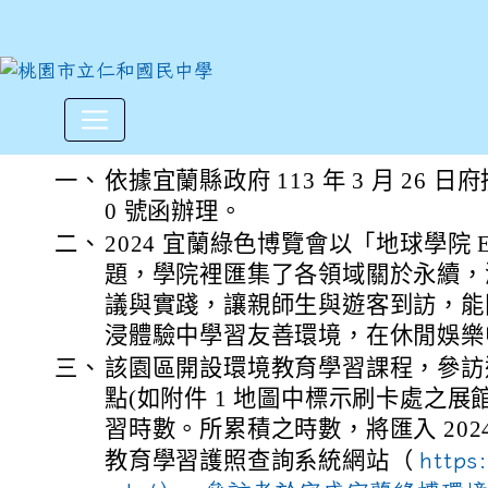
2024宜蘭綠色博覽會訂於11
:::
一、
依據宜蘭縣政府 113 年 3 月 26 日府
0 號函辦理。
二、
2024 宜蘭綠色博覽會以「地球學院 Ear
題，學院裡匯集了各領域關於永續，
議與實踐，讓親師生與遊客到訪，能
浸體驗中學習友善環境，在休閒娛樂
三、
該園區開設環境教育學習課程，參訪
點(如附件 1 地圖中標示刷卡處之展
習時數。所累積之時數，將匯入 202
教育學習護照查詢系統網站（
https