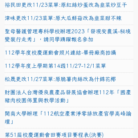
裕民田更改11/23菜單:原紅絲炒蛋改為韭菜炒豆干
津味更改11/23菜單:原大瓜鮮菇改為韭菜甜不辣
聖母醫護管理專科學校辦理2023「發現安農溪-秘境
變裝行走秀」，請同學踴躍報名參加
112學年度校慶運動會照片連結-畢冊廠商拍攝
112學年度上學期第14週11/27-12/1菜單
松晟更改11/27菜單:原脆薯肉絲改為什錦花椰
財團法人台灣優良農產品發展協會辦理112年「國產
豬肉校園佈置與教學活動」
開南大學辦理「112航空產業淨零排放產官學高峰論
壇」
第51屆校慶運動會田賽項目賽程表(決賽)