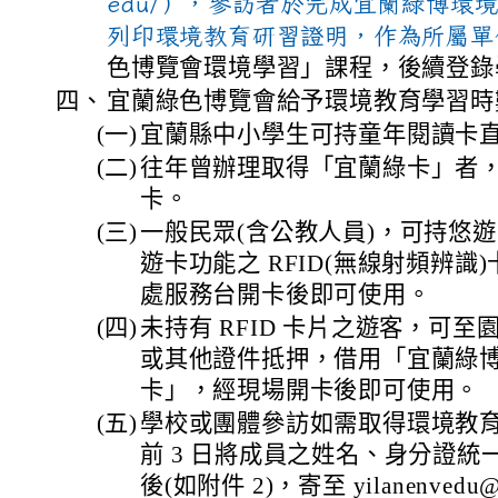
edu/），參訪者於完成宜蘭綠博環
列印環境教育研習證明，作為所屬單位
色博覽會環境學習」課程，後續登錄
四、
宜蘭綠色博覽會給予環境教育學習時
(一)
宜蘭縣中小學生可持童年閱讀卡
(二)
往年曾辦理取得「宜蘭綠卡」者
卡。
(三)
一般民眾(含公教人員)，可持悠
遊卡功能之 RFID(無線射頻辨
處服務台開卡後即可使用。
(四)
未持有 RFID 卡片之遊客，可
或其他證件抵押，借用「宜蘭綠
卡」，經現場開卡後即可使用。
(五)
學校或團體參訪如需取得環境教
前 3 日將成員之姓名、身分證
後(如附件 2)，寄至 yilanenvedu