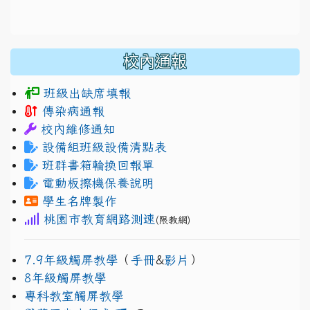
校內通報
班級出缺席填報
傳染病通報
校內維修通知
設備組班級設備清點表
班群書箱輪換回報單
電動板擦機保養說明
學生名牌製作
桃園市教育網路測速
(限教網)
7.9年級觸屏教學
（
手冊
&
影片
）
8年級觸屏教學
專科教室觸屏教學