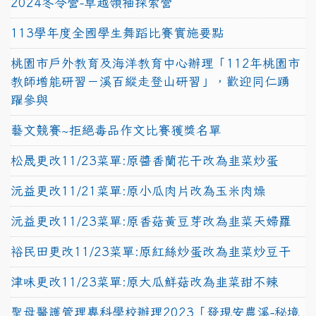
2024冬令營-卓越領袖探索營
113學年度全國學生舞蹈比賽實施要點
桃園市戶外教育及海洋教育中心辦理「112年桃園市
教師增能研習－溪百縱走登山研習」，歡迎同仁踴
躍參與
藝文競賽~拒絕毒品作文比賽獲獎名單
松晟更改11/23菜單:原醬香蘭花干改為韭菜炒蛋
沅益更改11/21菜單:原小瓜肉片改為玉米肉燥
沅益更改11/23菜單:原香菇黃豆芽改為韭菜天婦羅
裕民田更改11/23菜單:原紅絲炒蛋改為韭菜炒豆干
津味更改11/23菜單:原大瓜鮮菇改為韭菜甜不辣
聖母醫護管理專科學校辦理2023「發現安農溪-秘境