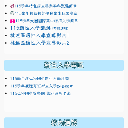
115學年特色招生專業群科甄選簡章
115學年技藝技能優良學生甄選簡章
115學年
大園國際高中
特招入學簡章
115適性入學講綱
(9年級適用)
link to https://docs.google.com/presentation/
桃連區適性入學宣導影片1
link to https://docs.google.com/presentation/
114適性入學講綱
1111
桃連區適性入學宣導影片2
(
新生入學專區
115學年度仁和國中新生入學須知
115學年度體育班新生入學
甄(審)簡章
115仁和國中管樂團 第24屆報名表
校內通報