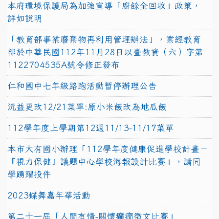
本府環境保護局為加強宣導「廚餘全回收」政策，
詳如說明
「教育部事業廢棄物再利用管理辦法」，業經教育
部於中華民國112年11月28日以臺教資（六）字第
1122704535A號令修正發布
仁和國中七年級路跑活動暫停辦理公告
沅益更改12/21菜單:原小米飯改為地瓜飯
112學年度上學期第12週11/13-11/17菜單
本市大有國小辦理「112學年度健康促進學校計畫－
『視力保健』議題中心學校海報設計比賽」，請同
學踴躍投件
2023蝶舞嘉年華活動
第二十一屆「人間有情-關懷癲癇徵文比賽」