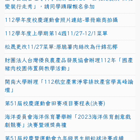
變裝行走秀」，請同學踴躍報名參加
112學年度校慶運動會照片連結-畢冊廠商拍攝
112學年度上學期第14週11/27-12/1菜單
松晟更改11/27菜單:原脆薯肉絲改為什錦花椰
財團法人台灣優良農產品發展協會辦理112年「國產
豬肉校園佈置與教學活動」
開南大學辦理「112航空產業淨零排放產官學高峰論
壇」
第51屆校慶運動會田賽項目賽程表(決賽)
海洋委員會海洋保育署舉辦「2023海洋保育創意戲
劇競賽」決賽暨頒獎典禮
第51屆校慶暨運動會九年級男生組鉛球決賽成績