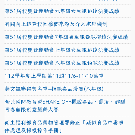
第51屆校慶暨運動會九年級女生組跳遠決賽成績
有關向上追查校園檳榔來源及介入處理機制
第51屆校慶暨運動會7年級男生組壘球擲遠決賽成績
第51屆校慶暨運動會七年級女生組跳遠決賽成績
第51屆校慶暨運動會八年級女生組鉛球決賽成績
112學年度上學期第11週11/6-11/10菜單
藝文競賽得獎名單~拒絕毒品漫畫(八年級)
全民國防教育暨SHAKE OFF擺脫毒品、霸凌、詐騙
青春無限創意飆舞大賽
衛生福利部食品藥物管理署修正「疑似食品中毒事
件處理及採樣操作手冊」