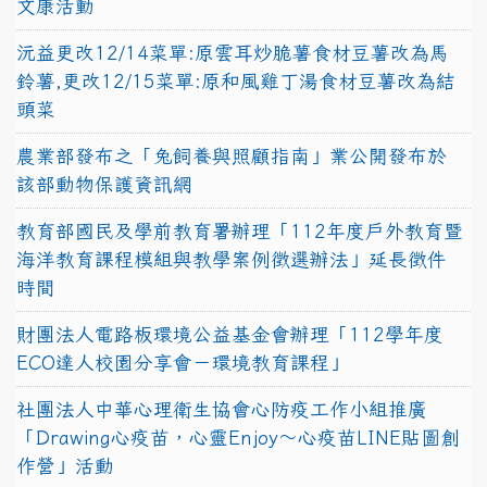
文康活動
沅益更改12/14菜單:原雲耳炒脆薯食材豆薯改為馬
鈴薯,更改12/15菜單:原和風雞丁湯食材豆薯改為結
頭菜
農業部發布之「兔飼養與照顧指南」業公開發布於
該部動物保護資訊網
教育部國民及學前教育署辦理「112年度戶外教育暨
海洋教育課程模組與教學案例徵選辦法」延長徵件
時間
財團法人電路板環境公益基金會辦理「112學年度
ECO達人校園分享會－環境教育課程」
社團法人中華心理衛生協會心防疫工作小組推廣
「Drawing心疫苗，心靈Enjoy〜心疫苗LINE貼圖創
作營」活動