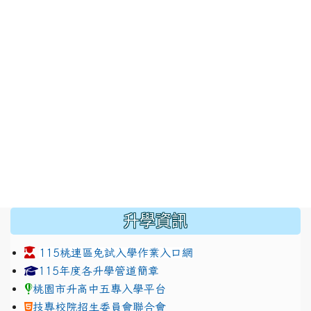
:::
升學資訊
115桃連區免試入學作業入口網
link to https://www.jhjhs.tyc.edu.tw/modules/tadnew
link to http://tyc.entry.ed
link to http://tyc.entry.ed
115年度各升學管道簡章
桃園市升高中五專入學平台
技專校院招生委員會聯合會