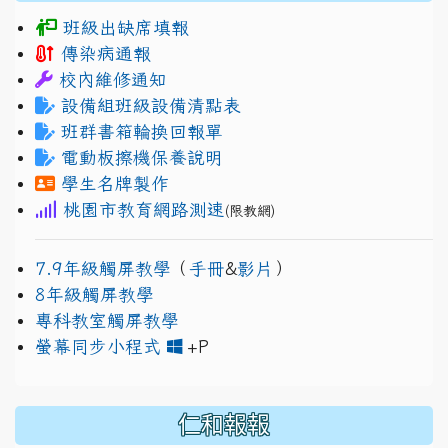
班級出缺席填報
傳染病通報
校內維修通知
設備組班級設備清點表
班群書箱輪換回報單
電動板擦機保養說明
學生名牌製作
桃園市教育網路測速
(限教網)
7.9年級觸屏教學
（
手冊
&
影片
）
8年級觸屏教學
專科教室觸屏教學
link to https://www.jh
link to https://drive.googl
螢幕同步小程式
+P
仁和報報