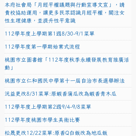
本府社會局「月經平權議題與行動宣導文宣」，請
貴校協助運用，讓更多民眾認識月經平權，關注女
性生理健康，並提升性平意識
112學年度上學期第1週8/30-9/1菜單
112學年度第一學期始業式流程
桃園市立圖書館「112年度秋季永續發展教育推廣活
動」
桃園市立仁和國民中學第十一屆自治市長選舉辦法
沅益更改8/31菜單:原蝦香蒲瓜改為蝦香青木瓜
112學年度上學期第2週9/4-9/8菜單
112學年度桃園市學生美術比賽
松晟更改12/22菜單:原香Q白飯改為地瓜飯