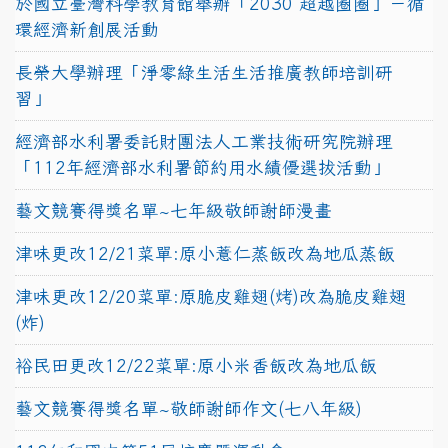
於國立臺灣科學教育館舉辦「2030 超越圈圈」－循
環經濟新創展活動
長榮大學辦理「淨零綠生活生活推廣教師培訓研
習」
經濟部水利署委託財團法人工業技術研究院辦理
「112年經濟部水利署節約用水績優選拔活動」
藝文競賽得獎名單~七年級敬師謝師漫畫
津味更改12/21菜單:原小薏仁蒸飯改為地瓜蒸飯
津味更改12/20菜單:原脆皮雞翅(烤)改為脆皮雞翅
(炸)
裕民田更改12/22菜單:原小米香飯改為地瓜飯
藝文競賽得獎名單~敬師謝師作文(七八年級)