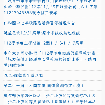
「教育部事業廢棄物再利用管理辦法」，業經教育
部於中華民國112年11月28日以臺教資（六）字第
1122704535A號令修正發布
仁和國中七年級路跑活動暫停辦理公告
沅益更改12/21菜單:原小米飯改為地瓜飯
112學年度上學期第12週11/13-11/17菜單
本市大有國小辦理「112學年度健康促進學校計畫－
『視力保健』議題中心學校海報設計比賽」，請同
學踴躍投件
2023蝶舞嘉年華活動
第二十一屆「人間有情-關懷癲癇徵文比賽」
農業部漁業署出版之「少年小漁的尋寶奇航記」及
「少年小漁的尋魚冒險記（養殖篇）」電子繪本之