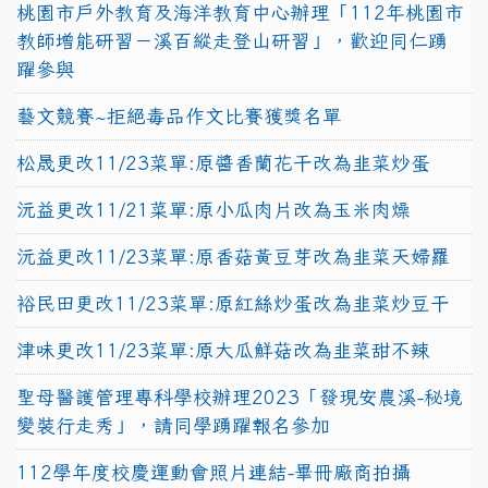
桃園市戶外教育及海洋教育中心辦理「112年桃園市
教師增能研習－溪百縱走登山研習」，歡迎同仁踴
躍參與
藝文競賽~拒絕毒品作文比賽獲獎名單
松晟更改11/23菜單:原醬香蘭花干改為韭菜炒蛋
沅益更改11/21菜單:原小瓜肉片改為玉米肉燥
沅益更改11/23菜單:原香菇黃豆芽改為韭菜天婦羅
裕民田更改11/23菜單:原紅絲炒蛋改為韭菜炒豆干
津味更改11/23菜單:原大瓜鮮菇改為韭菜甜不辣
聖母醫護管理專科學校辦理2023「發現安農溪-秘境
變裝行走秀」，請同學踴躍報名參加
112學年度校慶運動會照片連結-畢冊廠商拍攝