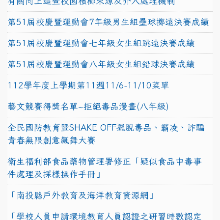
有關向上追查校園檳榔來源及介入處理機制
第51屆校慶暨運動會7年級男生組壘球擲遠決賽成績
第51屆校慶暨運動會七年級女生組跳遠決賽成績
第51屆校慶暨運動會八年級女生組鉛球決賽成績
112學年度上學期第11週11/6-11/10菜單
藝文競賽得獎名單~拒絕毒品漫畫(八年級)
全民國防教育暨SHAKE OFF擺脫毒品、霸凌、詐騙
青春無限創意飆舞大賽
衛生福利部食品藥物管理署修正「疑似食品中毒事
件處理及採樣操作手冊」
「南投縣戶外教育及海洋教育資源網」
「學校人員申請環境教育人員認證之研習時數認定