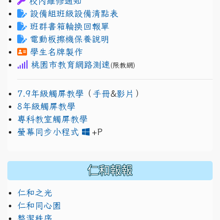
校內維修通知
設備組班級設備清點表
班群書箱輪換回報單
電動板擦機保養說明
學生名牌製作
桃園市教育網路測速
(限教網)
7.9年級觸屏教學
（
手冊
&
影片
）
8年級觸屏教學
專科教室觸屏教學
link to https://www.jh
link to https://drive.googl
螢幕同步小程式
+P
仁和報報
仁和之光
仁和同心園
整潔秩序