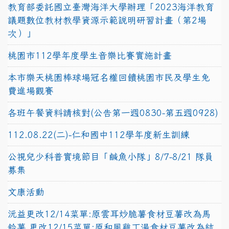
教育部委託國立臺灣海洋大學辦理「2023海洋教育
議題數位教材教學資源示範說明研習計畫（第2場
次）」
桃園市112學年度學生音樂比賽實施計畫
本市樂天桃園棒球場冠名權回饋桃園市民及學生免
費進場觀賽
各班午餐資料請核對(公告第一週0830-第五週0928)
112.08.22(二)-仁和國中112學年度新生訓練
公視兒少科普實境節目「鹹魚小隊」8/7-8/21 隊員
募集
文康活動
沅益更改12/14菜單:原雲耳炒脆薯食材豆薯改為馬
鈴薯,更改12/15菜單:原和風雞丁湯食材豆薯改為結