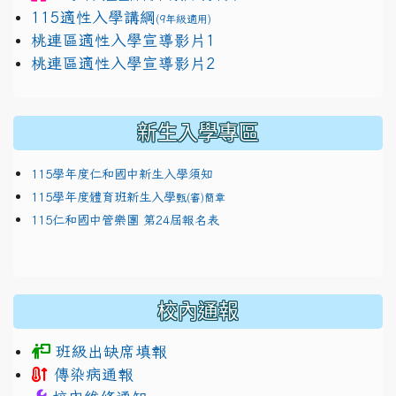
115適性入學講綱
(9年級適用)
link to https://docs.google.com/presentation/
桃連區適性入學宣導影片1
link to https://docs.google.com/presentation/
114適性入學講綱
1111
桃連區適性入學宣導影片2
(
新生入學專區
115學年度仁和國中新生入學須知
115學年度體育班新生入學
甄(審)簡章
115仁和國中管樂團 第24屆報名表
校內通報
班級出缺席填報
傳染病通報