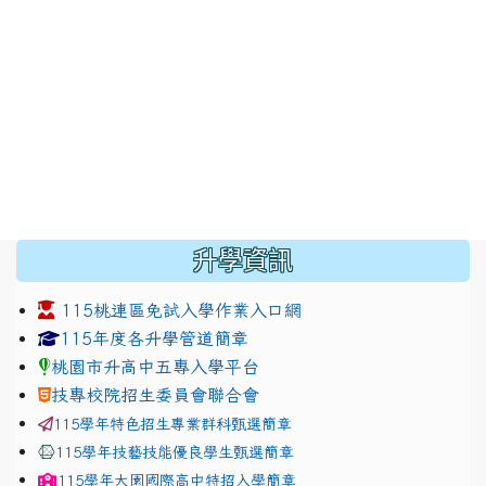
:::
升學資訊
115桃連區免試入學作業入口網
link to https://www.jhjhs.tyc.edu.tw/modules/tadnew
link to http://tyc.entry.ed
link to http://tyc.entry.ed
115年度各升學管道簡章
桃園市升高中五專入學平台
技專校院招生委員會聯合會
115學年特色招生專業群科甄選簡章
115學年技藝技能優良學生甄選簡章
115學年
大園國際高中
特招入學簡章