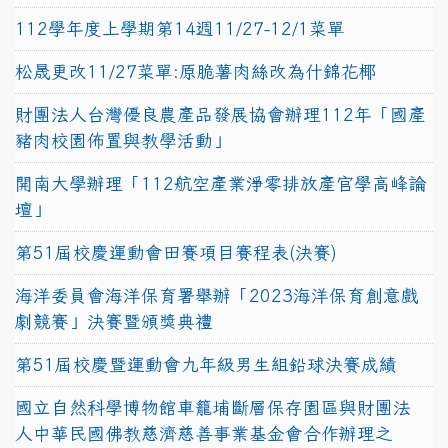
112學年度上學期第14週11/27-12/1菜單
松晟更改11/27菜單:原脆薯肉絲改為什錦花椰
財團法人台灣優良農產品發展協會辦理112年「國產
豬肉校園佈置與教學活動」
開南大學辦理「112航空產業淨零排放產官學高峰論
壇」
第51屆校慶運動會田賽項目賽程表(決賽)
海洋委員會海洋保育署舉辦「2023海洋保育創意戲
劇競賽」決賽暨頒獎典禮
第51屆校慶暨運動會九年級男生組鉛球決賽成績
國立自然科學博物館車籠埔斷層保存園區與財團法
人中華民國佛教慈濟慈善事業基金會合作辦理之