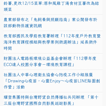
鈴薯,更改12/15菜單:原和風雞丁湯食材豆薯改為結
頭菜
農業部發布之「兔飼養與照顧指南」業公開發布於
該部動物保護資訊網
教育部國民及學前教育署辦理「112年度戶外教育暨
海洋教育課程模組與教學案例徵選辦法」延長徵件
時間
財團法人電路板環境公益基金會辦理「112學年度
ECO達人校園分享會－環境教育課程」
社團法人中華心理衛生協會心防疫工作小組推廣
「Drawing心疫苗，心靈Enjoy〜心疫苗LINE貼圖創
作營」活動
耀登集團特與台灣野望自然傳播社共同辦理 「第十
三屆台灣野望國際自然影展巡迴影展」