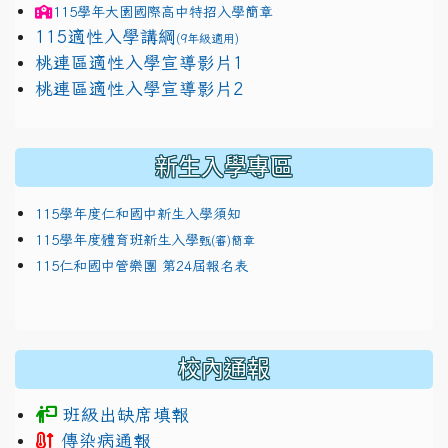
115學年
大園國際高中
特招入學簡章
115適性入學講綱
(9年級適用)
link to https://docs.google.com/presentation/
桃連區適性入學宣導影片1
link to https://docs.google.com/presentation/
114適性入學講綱
1111
桃連區適性入學宣導影片2
(
新生入學專區
115學年度仁和國中新生入學須知
115學年度體育班新生入學
甄(審)簡章
115仁和國中管樂團 第24屆報名表
校內通報
班級出缺席填報
傳染病通報