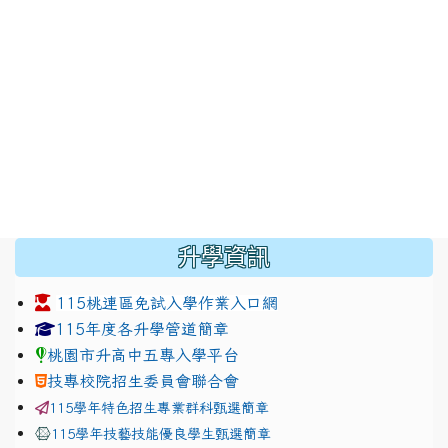
:::
升學資訊
115桃連區免試入學作業入口網
link to https://www.jhjhs.tyc.edu.tw/modules/tadnew
link to http://tyc.entry.ed
link to http://tyc.entry.ed
115年度各升學管道簡章
桃園市升高中五專入學平台
技專校院招生委員會聯合會
115學年特色招生專業群科甄選簡章
115學年技藝技能優良學生甄選簡章