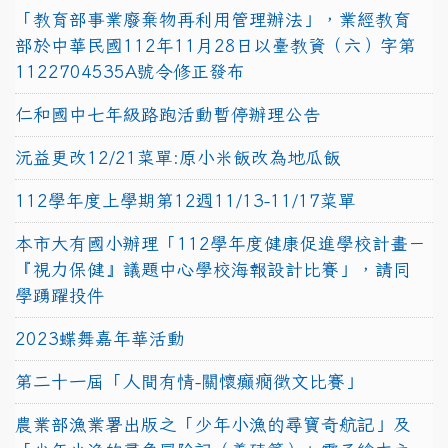
「教育部事業廢棄物再利用管理辦法」，業經教育
部於中華民國112年11月28日以臺教資（六）字第
1122704535A號令修正發布
仁和國中七年級路跑活動暫停辦理公告
沅益更改12/21菜單:原小米飯改為地瓜飯
112學年度上學期第12週11/13-11/17菜單
本市大有國小辦理「112學年度健康促進學校計畫－
『視力保健』議題中心學校海報設計比賽」，請同
學踴躍投件
2023蝶舞嘉年華活動
第二十一屆「人間有情-關懷癲癇徵文比賽」
農業部漁業署出版之「少年小漁的尋寶奇航記」及