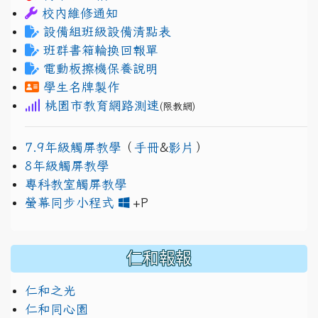
校內維修通知
設備組班級設備清點表
班群書箱輪換回報單
電動板擦機保養說明
學生名牌製作
桃園市教育網路測速
(限教網)
7.9年級觸屏教學
（
手冊
&
影片
）
8年級觸屏教學
專科教室觸屏教學
link to https://www.jh
link to https://drive.googl
螢幕同步小程式
+P
仁和報報
仁和之光
仁和同心園