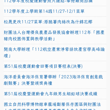
112學年度校慶運動會照片連結-畢冊廠商拍攝
112學年度上學期第14週11/27-12/1菜單
松晟更改11/27菜單:原脆薯肉絲改為什錦花椰
財團法人台灣優良農產品發展協會辦理112年「國產
豬肉校園佈置與教學活動」
開南大學辦理「112航空產業淨零排放產官學高峰論
壇」
第51屆校慶運動會田賽項目賽程表(決賽)
海洋委員會海洋保育署舉辦「2023海洋保育創意戲
劇競賽」決賽暨頒獎典禮
第51屆校慶暨運動會九年級男生組鉛球決賽成績
國立自然科學博物館車籠埔斷層保存園區與財團法