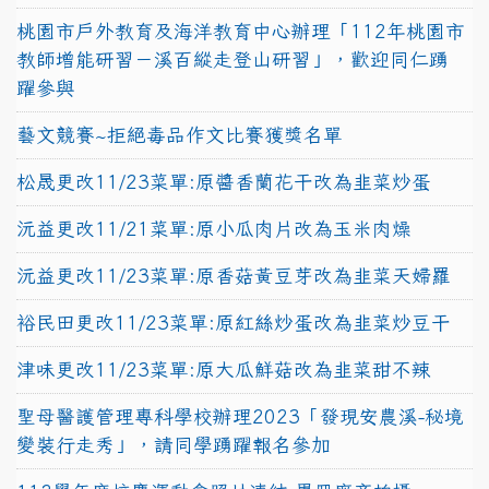
桃園市戶外教育及海洋教育中心辦理「112年桃園市
教師增能研習－溪百縱走登山研習」，歡迎同仁踴
躍參與
藝文競賽~拒絕毒品作文比賽獲獎名單
松晟更改11/23菜單:原醬香蘭花干改為韭菜炒蛋
沅益更改11/21菜單:原小瓜肉片改為玉米肉燥
沅益更改11/23菜單:原香菇黃豆芽改為韭菜天婦羅
裕民田更改11/23菜單:原紅絲炒蛋改為韭菜炒豆干
津味更改11/23菜單:原大瓜鮮菇改為韭菜甜不辣
聖母醫護管理專科學校辦理2023「發現安農溪-秘境
變裝行走秀」，請同學踴躍報名參加