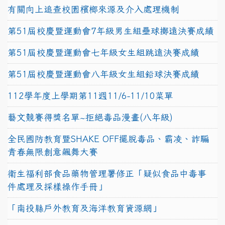
有關向上追查校園檳榔來源及介入處理機制
第51屆校慶暨運動會7年級男生組壘球擲遠決賽成績
第51屆校慶暨運動會七年級女生組跳遠決賽成績
第51屆校慶暨運動會八年級女生組鉛球決賽成績
112學年度上學期第11週11/6-11/10菜單
藝文競賽得獎名單~拒絕毒品漫畫(八年級)
全民國防教育暨SHAKE OFF擺脫毒品、霸凌、詐騙
青春無限創意飆舞大賽
衛生福利部食品藥物管理署修正「疑似食品中毒事
件處理及採樣操作手冊」
「南投縣戶外教育及海洋教育資源網」