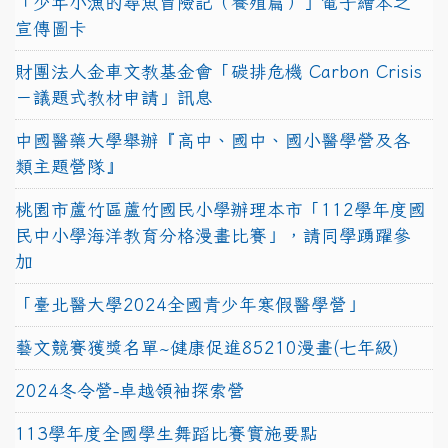
「少年小漁的尋魚冒險記（養殖篇）」電子繪本之
宣傳圖卡
財團法人金車文教基金會「碳排危機 Carbon Crisis
－議題式教材申請」訊息
中國醫藥大學舉辦『高中、國中、國小醫學營及各
類主題營隊』
桃園市蘆竹區蘆竹國民小學辦理本市「112學年度國
民中小學海洋教育分格漫畫比賽」，請同學踴躍參
加
「臺北醫大學2024全國青少年寒假醫學營」
藝文競賽獲獎名單~健康促進85210漫畫(七年級)
2024冬令營-卓越領袖探索營
113學年度全國學生舞蹈比賽實施要點