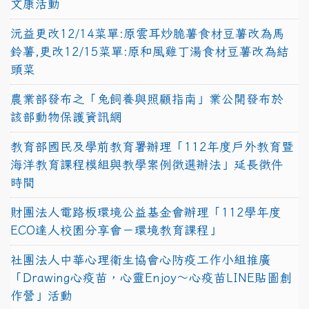
文康活動
沅益更改12/14菜單:原雲耳炒脆薯食材豆薯改為馬
鈴薯,更改12/15菜單:原和風雞丁湯食材豆薯改為結
頭菜
農業部發布之「兔飼養與照顧指南」業公開發布於
該部動物保護資訊網
教育部國民及學前教育署辦理「112年度戶外教育暨
海洋教育課程模組與教學案例徵選辦法」延長徵件
時間
財團法人電路板環境公益基金會辦理「112學年度
ECO達人校園分享會－環境教育課程」
社團法人中華心理衛生協會心防疫工作小組推廣
「Drawing心疫苗，心靈Enjoy〜心疫苗LINE貼圖創
作營」活動