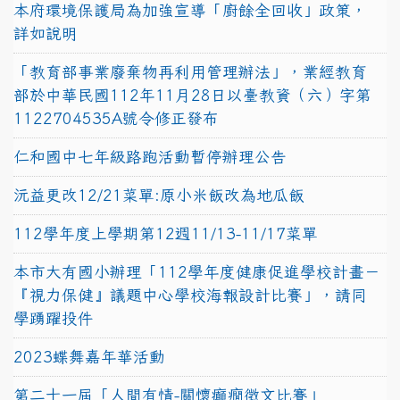
本府環境保護局為加強宣導「廚餘全回收」政策，
詳如說明
「教育部事業廢棄物再利用管理辦法」，業經教育
部於中華民國112年11月28日以臺教資（六）字第
1122704535A號令修正發布
仁和國中七年級路跑活動暫停辦理公告
沅益更改12/21菜單:原小米飯改為地瓜飯
112學年度上學期第12週11/13-11/17菜單
本市大有國小辦理「112學年度健康促進學校計畫－
『視力保健』議題中心學校海報設計比賽」，請同
學踴躍投件
2023蝶舞嘉年華活動
第二十一屆「人間有情-關懷癲癇徵文比賽」