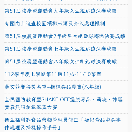
第51屆校慶暨運動會九年級女生組跳遠決賽成績
有關向上追查校園檳榔來源及介入處理機制
第51屆校慶暨運動會7年級男生組壘球擲遠決賽成績
第51屆校慶暨運動會七年級女生組跳遠決賽成績
第51屆校慶暨運動會八年級女生組鉛球決賽成績
112學年度上學期第11週11/6-11/10菜單
藝文競賽得獎名單~拒絕毒品漫畫(八年級)
全民國防教育暨SHAKE OFF擺脫毒品、霸凌、詐騙
青春無限創意飆舞大賽
衛生福利部食品藥物管理署修正「疑似食品中毒事
件處理及採樣操作手冊」