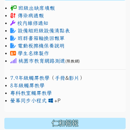
班級出缺席填報
傳染病通報
校內維修通知
設備組班級設備清點表
班群書箱輪換回報單
電動板擦機保養說明
學生名牌製作
桃園市教育網路測速
(限教網)
7.9年級觸屏教學
（
手冊
&
影片
）
8年級觸屏教學
專科教室觸屏教學
link to https://www.jh
link to https://drive.googl
螢幕同步小程式
+P
仁和報報