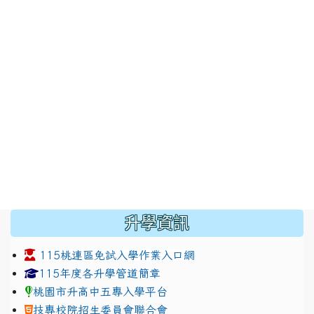
:::
升學資訊
115桃連區免試入學作業入口網
link to https://www.jhjhs.tyc.edu.tw/modules/tadnew
link to http://tyc.entry.ed
link to http://tyc.entry.ed
115年度各升學管道簡章
桃園市升高中五專入學平台
技專校院招生委員會聯合會