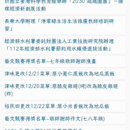
於國立臺灣科學教育館舉辦「2030 超越圈圈」－循
環經濟新創展活動
長榮大學辦理「淨零綠生活生活推廣教師培訓研
習」
經濟部水利署委託財團法人工業技術研究院辦理
「112年經濟部水利署節約用水績優選拔活動」
藝文競賽得獎名單~七年級敬師謝師漫畫
津味更改12/21菜單:原小薏仁蒸飯改為地瓜蒸飯
津味更改12/20菜單:原脆皮雞翅(烤)改為脆皮雞翅
(炸)
裕民田更改12/22菜單:原小米香飯改為地瓜飯
藝文競賽得獎名單~敬師謝師作文(七八年級)