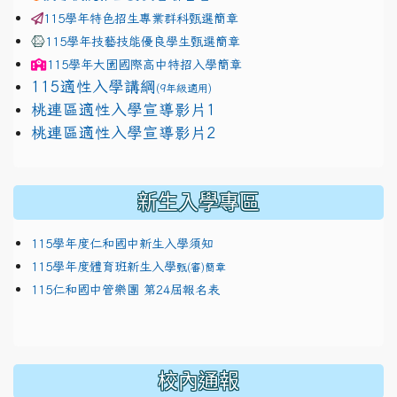
115學年特色招生專業群科甄選簡章
115學年技藝技能優良學生甄選簡章
115學年
大園國際高中
特招入學簡章
115適性入學講綱
(9年級適用)
link to https://docs.google.com/presentation/
桃連區適性入學宣導影片1
link to https://docs.google.com/presentation/
114適性入學講綱
1111
桃連區適性入學宣導影片2
(
新生入學專區
115學年度仁和國中新生入學須知
115學年度體育班新生入學
甄(審)簡章
115仁和國中管樂團 第24屆報名表
校內通報