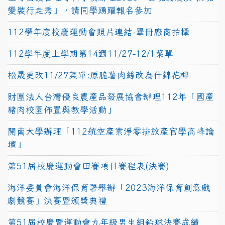
變裝行走秀」，請同學踴躍報名參加
112學年度校慶運動會照片連結-畢冊廠商拍攝
112學年度上學期第14週11/27-12/1菜單
松晟更改11/27菜單:原脆薯肉絲改為什錦花椰
財團法人台灣優良農產品發展協會辦理112年「國產
豬肉校園佈置與教學活動」
開南大學辦理「112航空產業淨零排放產官學高峰論
壇」
第51屆校慶運動會田賽項目賽程表(決賽)
海洋委員會海洋保育署舉辦「2023海洋保育創意戲
劇競賽」決賽暨頒獎典禮
第51屆校慶暨運動會九年級男生組鉛球決賽成績