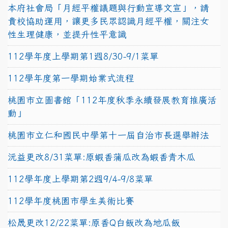
本府社會局「月經平權議題與行動宣導文宣」，請
貴校協助運用，讓更多民眾認識月經平權，關注女
性生理健康，並提升性平意識
112學年度上學期第1週8/30-9/1菜單
112學年度第一學期始業式流程
桃園市立圖書館「112年度秋季永續發展教育推廣活
動」
桃園市立仁和國民中學第十一屆自治市長選舉辦法
沅益更改8/31菜單:原蝦香蒲瓜改為蝦香青木瓜
112學年度上學期第2週9/4-9/8菜單
112學年度桃園市學生美術比賽
松晟更改12/22菜單:原香Q白飯改為地瓜飯