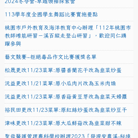
2024冬令營-卓越領袖探索營
113學年度全國學生舞蹈比賽實施要點
桃園市戶外教育及海洋教育中心辦理「112年桃園市
教師增能研習－溪百縱走登山研習」，歡迎同仁踴
躍參與
藝文競賽~拒絕毒品作文比賽獲獎名單
松晟更改11/23菜單:原醬香蘭花干改為韭菜炒蛋
沅益更改11/21菜單:原小瓜肉片改為玉米肉燥
沅益更改11/23菜單:原香菇黃豆芽改為韭菜天婦羅
裕民田更改11/23菜單:原紅絲炒蛋改為韭菜炒豆干
津味更改11/23菜單:原大瓜鮮菇改為韭菜甜不辣
聖母醫護管理專科學校辦理2023「發現安農溪-秘境