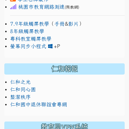
桃園市教育網路測速
(限教網)
7.9年級觸屏教學
（
手冊
&
影片
）
8年級觸屏教學
專科教室觸屏教學
link to https://www.jh
link to https://drive.googl
螢幕同步小程式
+P
仁和報報
仁和之光
仁和同心園
整潔秩序
仁和國中退休聯誼會專網
教育局VPN系統