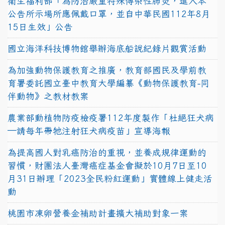
衛生福利部「為防治嚴重特殊傳染性肺炎，進入本
公告所示場所應佩戴口罩，並自中華民國112年8月
15日生效」公告
國立海洋科技博物館舉辦海底船說紀錄片觀賞活動
為加強動物保護教育之推廣，教育部國民及學前教
育署委託國立臺中教育大學編纂《動物保護教育-同
伴動物》之教材教案
農業部動植物防疫檢疫署112年度製作「杜絕狂犬病
—請每年帶牠注射狂犬病疫苗」宣導海報
為提高國人對乳癌防治的重視，並養成規律運動的
習慣，財團法人臺灣癌症基金會擬於10月7日至10
月31日辦理「2023全民粉紅運動」實體線上健走活
動
桃園市凍卵營養金補助計畫擴大補助對象一案