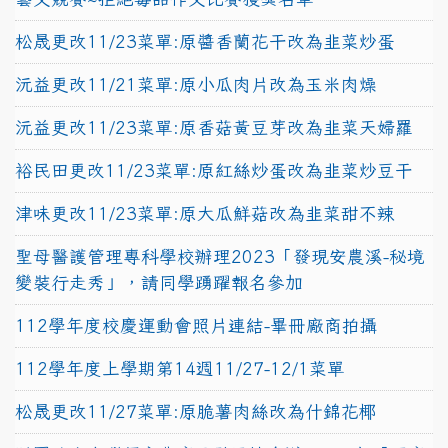
松晟更改11/23菜單:原醬香蘭花干改為韭菜炒蛋
沅益更改11/21菜單:原小瓜肉片改為玉米肉燥
沅益更改11/23菜單:原香菇黃豆芽改為韭菜天婦羅
裕民田更改11/23菜單:原紅絲炒蛋改為韭菜炒豆干
津味更改11/23菜單:原大瓜鮮菇改為韭菜甜不辣
聖母醫護管理專科學校辦理2023「發現安農溪-秘境
變裝行走秀」，請同學踴躍報名參加
112學年度校慶運動會照片連結-畢冊廠商拍攝
112學年度上學期第14週11/27-12/1菜單
松晟更改11/27菜單:原脆薯肉絲改為什錦花椰