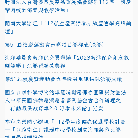
財團法人台灣優良農產品發展協會辦理112年「國產
豬肉校園佈置與教學活動」
開南大學辦理「112航空產業淨零排放產官學高峰論
壇」
第51屆校慶運動會田賽項目賽程表(決賽)
海洋委員會海洋保育署舉辦「2023海洋保育創意戲
劇競賽」決賽暨頒獎典禮
第51屆校慶暨運動會九年級男生組鉛球決賽成績
國立自然科學博物館車籠埔斷層保存園區與財團法
人中華民國佛教慈濟慈善事業基金會合作辦理之
「行動環保教育車2.0 淨零未來館」活動
本市高榮國小辦理「112學年度健康促進學校計畫
─『口腔衛生』議題中心學校創意海報製作比賽，
請同學踴躍投件