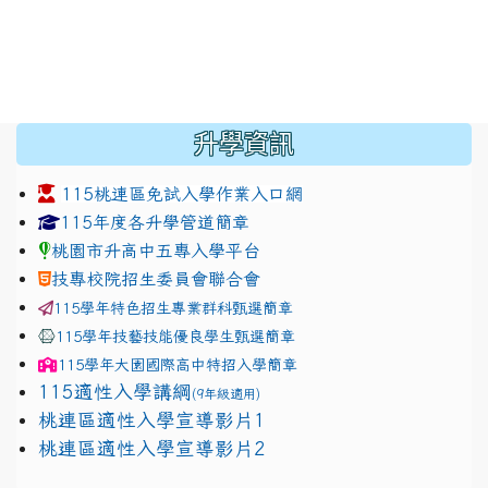
:::
升學資訊
115桃連區免試入學作業入口網
link to https://www.jhjhs.tyc.edu.tw/modules/tadnew
link to http://tyc.entry.ed
link to http://tyc.entry.ed
115年度各升學管道簡章
桃園市升高中五專入學平台
技專校院招生委員會聯合會
115學年特色招生專業群科甄選簡章
115學年技藝技能優良學生甄選簡章
115學年
大園國際高中
特招入學簡章
115適性入學講綱
(9年級適用)
link to https://docs.google.com/presentation/
桃連區適性入學宣導影片1
link to https://docs.google.com/presentation/
114適性入學講綱
1111
桃連區適性入學宣導影片2
(