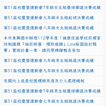
第51屆校慶暨運動會7年級女生組壘球擲遠決賽成績
第51屆校慶暨運動會九年級女生組鉛球決賽成績
第51屆校慶暨運動會八年級女生組跳遠決賽成績
本市東興國中辦理112學年度「健康促進學校菸檳害
防制議題『抽菸肺廢、檳致癌歸』Line貼圖設計競
賽」實施計畫一案，請同學踴躍報名參加
第51屆校慶暨運動會九年級男生組跳遠決賽成績
第51屆校慶暨運動會九年級女生組跳遠決賽成績
有關向上追查校園檳榔來源及介入處理機制
第51屆校慶暨運動會7年級男生組壘球擲遠決賽成績
第51屆校慶暨運動會七年級女生組跳遠決賽成績