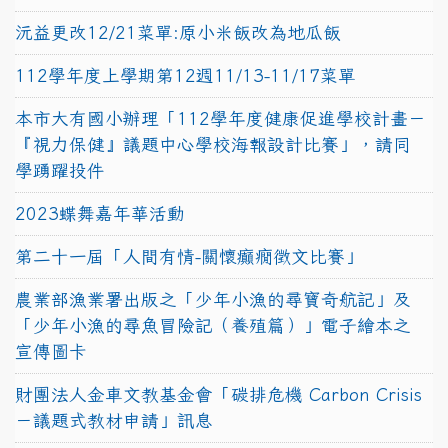
沅益更改12/21菜單:原小米飯改為地瓜飯
112學年度上學期第12週11/13-11/17菜單
本市大有國小辦理「112學年度健康促進學校計畫－
『視力保健』議題中心學校海報設計比賽」，請同
學踴躍投件
2023蝶舞嘉年華活動
第二十一屆「人間有情-關懷癲癇徵文比賽」
農業部漁業署出版之「少年小漁的尋寶奇航記」及
「少年小漁的尋魚冒險記（養殖篇）」電子繪本之
宣傳圖卡
財團法人金車文教基金會「碳排危機 Carbon Crisis
－議題式教材申請」訊息