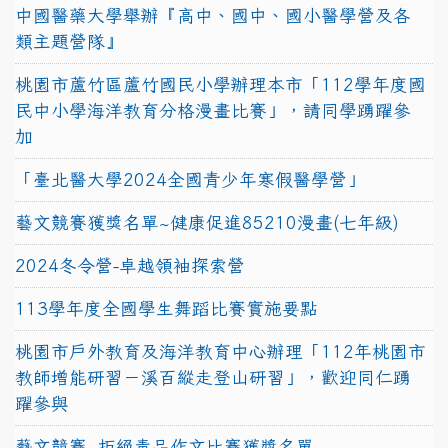
中國醫藥大學舉辦『高中、國中、國小醫學營及各
類主題營隊』
桃園市蘆竹區蘆竹國民小學辦理本市「112學年度國
民中小學海洋教育分格漫畫比賽」，請同學踴躍參
加
「臺北醫大學2024全國青少年寒假醫學營」
藝文競賽獲獎名單~健康促進85210漫畫(七年級)
2024冬令營-卓越領袖探索營
113學年度全國學生舞蹈比賽實施要點
桃園市戶外教育及海洋教育中心辦理「112年桃園市
教師增能研習－溪百縱走登山研習」，歡迎同仁踴
躍參與
藝文競賽~拒絕毒品作文比賽獲獎名單