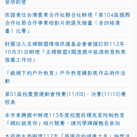
習培訓營
保證責任台灣農業合作社聯合社辦理「第104屆國際
合作社節合作事業短影片徵選及繪畫（含四格漫
畫）比賽」
財團法人主婦聯盟環境保護基金會會謹訂於112年
10月31日辦理「主婦聯盟X關渡國中能源教育教案
推廣工作坊」
「鏡頭下的戶外教育」戶外教育攝影展作品徵件活
動
第51屆校慶暨運動會預賽(11/08)、決賽(11/10)賽
程表
本市東興國中辦理113年度校園菸檳危害防制教育
「網紅就是你」短片競賽，請同學踴躍報名參加
本府衛生局辦理112年「發現你的健康之美」抽獎活