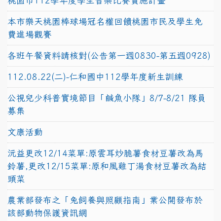
桃園市112學年度學生音樂比賽實施計畫
本市樂天桃園棒球場冠名權回饋桃園市民及學生免
費進場觀賽
各班午餐資料請核對(公告第一週0830-第五週0928)
112.08.22(二)-仁和國中112學年度新生訓練
公視兒少科普實境節目「鹹魚小隊」8/7-8/21 隊員
募集
文康活動
沅益更改12/14菜單:原雲耳炒脆薯食材豆薯改為馬
鈴薯,更改12/15菜單:原和風雞丁湯食材豆薯改為結
頭菜
農業部發布之「兔飼養與照顧指南」業公開發布於
該部動物保護資訊網