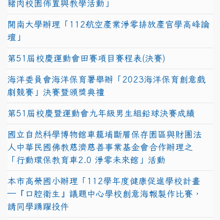
豬肉校園佈置與教學活動」
開南大學辦理「112航空產業淨零排放產官學高峰論
壇」
第51屆校慶運動會田賽項目賽程表(決賽)
海洋委員會海洋保育署舉辦「2023海洋保育創意戲
劇競賽」決賽暨頒獎典禮
第51屆校慶暨運動會九年級男生組鉛球決賽成績
國立自然科學博物館車籠埔斷層保存園區與財團法
人中華民國佛教慈濟慈善事業基金會合作辦理之
「行動環保教育車2.0 淨零未來館」活動
本市高榮國小辦理「112學年度健康促進學校計畫
─『口腔衛生』議題中心學校創意海報製作比賽，
請同學踴躍投件