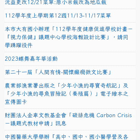
沅益更改12/21菜單:原小米飯改為地瓜飯
112學年度上學期第12週11/13-11/17菜單
本市大有國小辦理「112學年度健康促進學校計畫－
『視力保健』議題中心學校海報設計比賽」，請同
學踴躍投件
2023蝶舞嘉年華活動
第二十一屆「人間有情-關懷癲癇徵文比賽」
農業部漁業署出版之「少年小漁的尋寶奇航記」及
「少年小漁的尋魚冒險記（養殖篇）」電子繪本之
宣傳圖卡
財團法人金車文教基金會「碳排危機 Carbon Crisis
－議題式教材申請」訊息
中國醫藥大學舉辦『高中、國中、國小醫學營及各