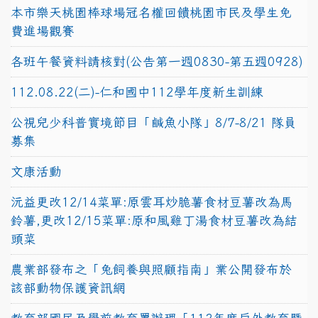
本市樂天桃園棒球場冠名權回饋桃園市民及學生免
費進場觀賽
各班午餐資料請核對(公告第一週0830-第五週0928)
112.08.22(二)-仁和國中112學年度新生訓練
公視兒少科普實境節目「鹹魚小隊」8/7-8/21 隊員
募集
文康活動
沅益更改12/14菜單:原雲耳炒脆薯食材豆薯改為馬
鈴薯,更改12/15菜單:原和風雞丁湯食材豆薯改為結
頭菜
農業部發布之「兔飼養與照顧指南」業公開發布於
該部動物保護資訊網