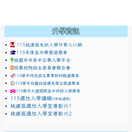
:::
升學資訊
115桃連區免試入學作業入口網
link to https://www.jhjhs.tyc.edu.tw/modules/tadnew
link to http://tyc.entry.ed
link to http://tyc.entry.ed
115年度各升學管道簡章
桃園市升高中五專入學平台
技專校院招生委員會聯合會
115學年特色招生專業群科甄選簡章
115學年技藝技能優良學生甄選簡章
115學年
大園國際高中
特招入學簡章
115適性入學講綱
(9年級適用)
link to https://docs.google.com/presentation/
桃連區適性入學宣導影片1
link to https://docs.google.com/presentation/
114適性入學講綱
1111
桃連區適性入學宣導影片2
(