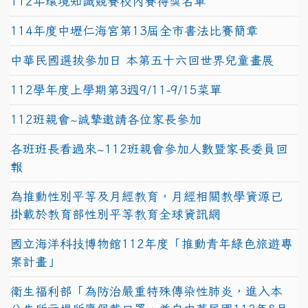
112年環境知識競賽校內賽得獎名單
114年度中壢仁海宮第13屆全市書法比賽簡章
中華民國選拔參加日 本第五十六回世界兒童畫展
112學年度上學期第3週9/11-9/15菜單
112班親會~誠摯邀請各位家長參加
各班班長看過來~112班親會參加人數暨家長委員回
報
為推動性別平等及月經教育，月經相關教學資源已
掛載於教育部性別平等教育全球資訊網
國立海洋科技博物館112年度「推動青年綠色旅遊專
案計畫」
衛生福利部「為防治嚴重特殊傳染性肺炎，進入本