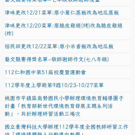
津味更改12/21菜單:原小薏仁蒸飯改為地瓜蒸飯
津味更改12/20菜單:原脆皮雞翅(烤)改為脆皮雞翅
(炸)
裕民田更改12/22菜單:原小米香飯改為地瓜飯
藝文競賽得獎名單~敬師謝師作文(七八年級)
112仁和國中第51屆校慶暨運動會
112學年度上學期第9週10/23-10/27菜單
桃園市平鎮區南勢國民小學辦理環境教育輔導團子
計畫「教育部新世代環境教育發展主題系列活
動」，共計辦理研習活動三場次
國立臺灣科技大學辦理112學年度全國教師研習工作
坊「環境議題融入行動導向教學」