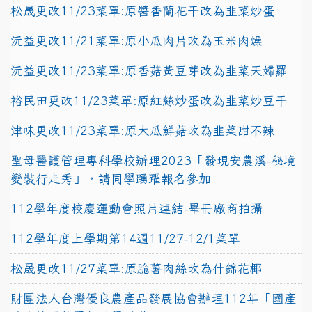
松晟更改11/23菜單:原醬香蘭花干改為韭菜炒蛋
沅益更改11/21菜單:原小瓜肉片改為玉米肉燥
沅益更改11/23菜單:原香菇黃豆芽改為韭菜天婦羅
裕民田更改11/23菜單:原紅絲炒蛋改為韭菜炒豆干
津味更改11/23菜單:原大瓜鮮菇改為韭菜甜不辣
聖母醫護管理專科學校辦理2023「發現安農溪-秘境
變裝行走秀」，請同學踴躍報名參加
112學年度校慶運動會照片連結-畢冊廠商拍攝
112學年度上學期第14週11/27-12/1菜單
松晟更改11/27菜單:原脆薯肉絲改為什錦花椰
財團法人台灣優良農產品發展協會辦理112年「國產