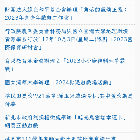
財團法人綠色和平基金會辦理「角落的氣候正義：
2023年青少年戲劇工作坊」
行政院農業委員會林務局與國立臺灣大學地理環境
資源學系訂於112年10月3日(星期二)舉辦「2023國
際保育研討會」
育秀教育基金會辦理之「2023小小廚神料理爭霸
戰」
國立清華大學辦理「2024黏泥遊戲場活動」
裕民田更改9/21菜單:原玉米濃湯食材,其中蛋改為馬
鈴薯
新北市政府稅捐稽徵處舉辦「暗光鳥雲端幸運卡」
網頁互動遊戲
桃園市112學年度師生鄉土歌謠比賽實施計畫