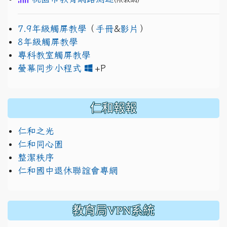
7.9年級觸屏教學
（
手冊
&
影片
）
8年級觸屏教學
專科教室觸屏教學
link to https://www.jh
link to https://drive.googl
螢幕同步小程式
+P
仁和報報
仁和之光
仁和同心園
整潔秩序
仁和國中退休聯誼會專網
教育局VPN系統