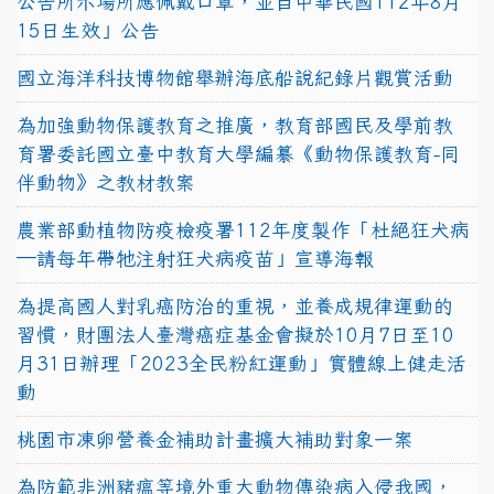
公告所示場所應佩戴口罩，並自中華民國112年8月
15日生效」公告
國立海洋科技博物館舉辦海底船說紀錄片觀賞活動
為加強動物保護教育之推廣，教育部國民及學前教
育署委託國立臺中教育大學編纂《動物保護教育-同
伴動物》之教材教案
農業部動植物防疫檢疫署112年度製作「杜絕狂犬病
—請每年帶牠注射狂犬病疫苗」宣導海報
為提高國人對乳癌防治的重視，並養成規律運動的
習慣，財團法人臺灣癌症基金會擬於10月7日至10
月31日辦理「2023全民粉紅運動」實體線上健走活
動
桃園市凍卵營養金補助計畫擴大補助對象一案
為防範非洲豬瘟等境外重大動物傳染病入侵我國，