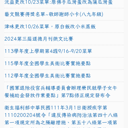
沅益更改10/23菜單:原佛手瓜滑蛋改為蒲瓜滑蛋
藝文競賽得獎名單~敬師謝師小卡(八九年級)
津味更改10/26菜單，原白飯改小米蒸飯
2024第三屆道德月刊徵文比賽
113學年度上學期第4週9/16-9/20菜單
115學年度全國學生美術比賽實施要點
112學年度全國學生美術比賽實施要點
「國軍退除役官兵輔導委員會辦理榮民就學子女午
餐補助金發放作業要點」第7點修正規定發布令
衛生福利部中華民國111年3月1日衛授疾字第
1110200204號令「違反傳染病防治法第四十八條
第一項規定所為之隔離措施、第五十八條第一項第