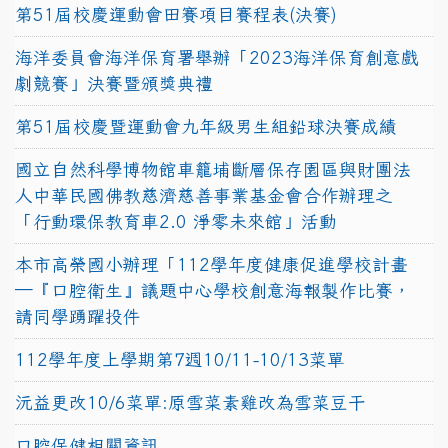
第51屆校慶運動會田賽項目賽程表(決賽)
海洋委員會海洋保育署舉辦「2023海洋保育創意戲
劇競賽」決賽暨頒獎典禮
第51屆校慶暨運動會九年級男生組鉛球決賽成績
國立自然科學博物館車籠埔斷層保存園區與財團法
人中華民國佛教慈濟慈善事業基金會合作辦理之
「行動環保教育車2.0 淨零未來館」活動
本市高榮國小辦理「112學年度健康促進學校計畫
─『口腔衛生』議題中心學校創意海報製作比賽，
請同學踴躍投件
112學年度上學期第7週10/11-10/13菜單
沅益更改10/6菜單:原雪菜素雞改為雪菜豆干
口腔保健相關資訊