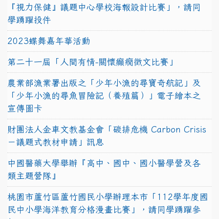
『視力保健』議題中心學校海報設計比賽」，請同
學踴躍投件
2023蝶舞嘉年華活動
第二十一屆「人間有情-關懷癲癇徵文比賽」
農業部漁業署出版之「少年小漁的尋寶奇航記」及
「少年小漁的尋魚冒險記（養殖篇）」電子繪本之
宣傳圖卡
財團法人金車文教基金會「碳排危機 Carbon Crisis
－議題式教材申請」訊息
中國醫藥大學舉辦『高中、國中、國小醫學營及各
類主題營隊』
桃園市蘆竹區蘆竹國民小學辦理本市「112學年度國
民中小學海洋教育分格漫畫比賽」，請同學踴躍參