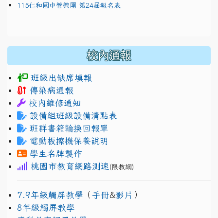
115仁和國中管樂團 第24屆報名表
校內通報
班級出缺席填報
傳染病通報
校內維修通知
設備組班級設備清點表
班群書箱輪換回報單
電動板擦機保養說明
學生名牌製作
桃園市教育網路測速
(限教網)
7.9年級觸屏教學
（
手冊
&
影片
）
8年級觸屏教學