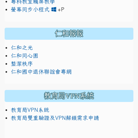
專科教室觸屏教學
link to https://www.jh
link to https://drive.googl
螢幕同步小程式
+P
仁和報報
仁和之光
仁和同心園
整潔秩序
仁和國中退休聯誼會專網
教育局VPN系統
教育局VPN系統
教育局雙重驗證及VPN解鎖需求申請