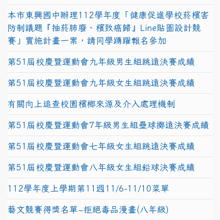
本市東興國中辦理112學年度「健康促進學校菸檳害
防制議題『抽菸肺廢、檳致癌歸』Line貼圖設計競
賽」實施計畫一案，請同學踴躍報名參加
第51屆校慶暨運動會九年級男生組跳遠決賽成績
第51屆校慶暨運動會九年級女生組跳遠決賽成績
有關向上追查校園檳榔來源及介入處理機制
第51屆校慶暨運動會7年級男生組壘球擲遠決賽成績
第51屆校慶暨運動會七年級女生組跳遠決賽成績
第51屆校慶暨運動會八年級女生組鉛球決賽成績
112學年度上學期第11週11/6-11/10菜單
藝文競賽得獎名單~拒絕毒品漫畫(八年級)