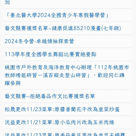
加
「臺北醫大學2024全國青少年寒假醫學營」
藝文競賽獲獎名單~健康促進85210漫畫(七年級)
2024冬令營-卓越領袖探索營
113學年度全國學生舞蹈比賽實施要點
桃園市戶外教育及海洋教育中心辦理「112年桃園市
教師增能研習－溪百縱走登山研習」，歡迎同仁踴
躍參與
藝文競賽~拒絕毒品作文比賽獲獎名單
松晟更改11/23菜單:原醬香蘭花干改為韭菜炒蛋
沅益更改11/21菜單:原小瓜肉片改為玉米肉燥
沅益更改11/23菜單:原香菇黃豆芽改為韭菜天婦羅