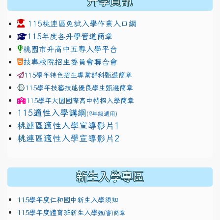
升學資訊
115桃連區免試入學作業入口網
link to https://www.jhjhs.tyc.edu.tw/modules/tadnew
link to http://tyc.entry.ed
link to http://tyc.entry.ed
115年度各升學管道簡章
桃園市升高中五專入學平台
技專校院招生委員會聯合會
115學年特色招生專業群科甄選簡章
115學年技藝技能優良學生甄選簡章
115學年
大園國際高中
特招入學簡章
115適性入學講綱
(9年級適用)
link to https://docs.google.com/presentation/
桃連區適性入學宣導影片1
link to https://docs.google.com/presentation/
114適性入學講綱
1111
桃連區適性入學宣導影片2
(
新生入學專區
115學年度仁和國中新生入學須知
115學年度體育班新生入學
甄(審)簡章