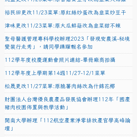
裕民田更改11/23菜單:原紅絲炒蛋改為韭菜炒豆干
津味更改11/23菜單:原大瓜鮮菇改為韭菜甜不辣
聖母醫護管理專科學校辦理2023「發現安農溪-秘境
變裝行走秀」，請同學踴躍報名參加
112學年度校慶運動會照片連結-畢冊廠商拍攝
112學年度上學期第14週11/27-12/1菜單
松晟更改11/27菜單:原脆薯肉絲改為什錦花椰
財團法人台灣優良農產品發展協會辦理112年「國產
豬肉校園佈置與教學活動」
開南大學辦理「112航空產業淨零排放產官學高峰論
壇」