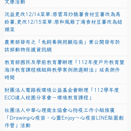
文康活動
沅益更改12/14菜單:原雲耳炒脆薯食材豆薯改為馬
鈴薯,更改12/15菜單:原和風雞丁湯食材豆薯改為結
頭菜
農業部發布之「兔飼養與照顧指南」業公開發布於
該部動物保護資訊網
教育部國民及學前教育署辦理「112年度戶外教育暨
海洋教育課程模組與教學案例徵選辦法」延長徵件
時間
財團法人電路板環境公益基金會辦理「112學年度
ECO達人校園分享會－環境教育課程」
社團法人中華心理衛生協會心防疫工作小組推廣
「Drawing心疫苗，心靈Enjoy〜心疫苗LINE貼圖創
作營」活動