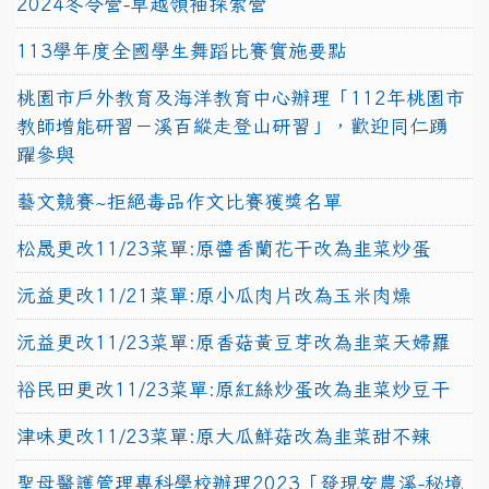
2024冬令營-卓越領袖探索營
113學年度全國學生舞蹈比賽實施要點
桃園市戶外教育及海洋教育中心辦理「112年桃園市
教師增能研習－溪百縱走登山研習」，歡迎同仁踴
躍參與
藝文競賽~拒絕毒品作文比賽獲獎名單
松晟更改11/23菜單:原醬香蘭花干改為韭菜炒蛋
沅益更改11/21菜單:原小瓜肉片改為玉米肉燥
沅益更改11/23菜單:原香菇黃豆芽改為韭菜天婦羅
裕民田更改11/23菜單:原紅絲炒蛋改為韭菜炒豆干
津味更改11/23菜單:原大瓜鮮菇改為韭菜甜不辣
聖母醫護管理專科學校辦理2023「發現安農溪-秘境