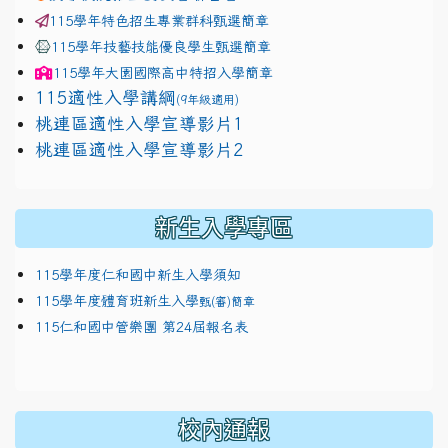
115學年特色招生專業群科甄選簡章
115學年技藝技能優良學生甄選簡章
115學年
大園國際高中
特招入學簡章
115適性入學講綱
(9年級適用)
link to https://docs.google.com/presentation/
桃連區適性入學宣導影片1
link to https://docs.google.com/presentation/
114適性入學講綱
1111
桃連區適性入學宣導影片2
(
新生入學專區
115學年度仁和國中新生入學須知
115學年度體育班新生入學
甄(審)簡章
115仁和國中管樂團 第24屆報名表
校內通報