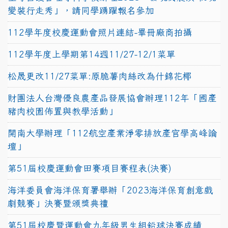
變裝行走秀」，請同學踴躍報名參加
112學年度校慶運動會照片連結-畢冊廠商拍攝
112學年度上學期第14週11/27-12/1菜單
松晟更改11/27菜單:原脆薯肉絲改為什錦花椰
財團法人台灣優良農產品發展協會辦理112年「國產
豬肉校園佈置與教學活動」
開南大學辦理「112航空產業淨零排放產官學高峰論
壇」
第51屆校慶運動會田賽項目賽程表(決賽)
海洋委員會海洋保育署舉辦「2023海洋保育創意戲
劇競賽」決賽暨頒獎典禮
第51屆校慶暨運動會九年級男生組鉛球決賽成績