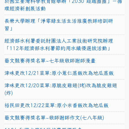
於國立臺灣科學教育館舉辦「2030 超越圈圈」－循
環經濟新創展活動
長榮大學辦理「淨零綠生活生活推廣教師培訓研
習」
經濟部水利署委託財團法人工業技術研究院辦理
「112年經濟部水利署節約用水績優選拔活動」
藝文競賽得獎名單~七年級敬師謝師漫畫
津味更改12/21菜單:原小薏仁蒸飯改為地瓜蒸飯
津味更改12/20菜單:原脆皮雞翅(烤)改為脆皮雞翅
(炸)
裕民田更改12/22菜單:原小米香飯改為地瓜飯
藝文競賽得獎名單~敬師謝師作文(七八年級)