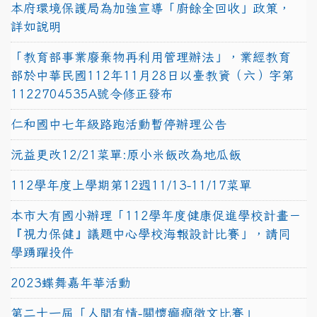
本府環境保護局為加強宣導「廚餘全回收」政策，
詳如說明
「教育部事業廢棄物再利用管理辦法」，業經教育
部於中華民國112年11月28日以臺教資（六）字第
1122704535A號令修正發布
仁和國中七年級路跑活動暫停辦理公告
沅益更改12/21菜單:原小米飯改為地瓜飯
112學年度上學期第12週11/13-11/17菜單
本市大有國小辦理「112學年度健康促進學校計畫－
『視力保健』議題中心學校海報設計比賽」，請同
學踴躍投件
2023蝶舞嘉年華活動
第二十一屆「人間有情-關懷癲癇徵文比賽」