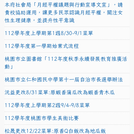
本府社會局「月經平權議題與行動宣導文宣」，請
貴校協助運用，讓更多民眾認識月經平權，關注女
性生理健康，並提升性平意識
112學年度上學期第1週8/30-9/1菜單
112學年度第一學期始業式流程
桃園市立圖書館「112年度秋季永續發展教育推廣活
動」
桃園市立仁和國民中學第十一屆自治市長選舉辦法
沅益更改8/31菜單:原蝦香蒲瓜改為蝦香青木瓜
112學年度上學期第2週9/4-9/8菜單
112學年度桃園市學生美術比賽
松晟更改12/22菜單:原香Q白飯改為地瓜飯