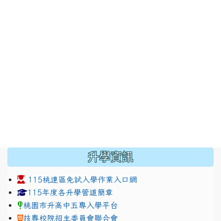
:::
升學資訊
115桃連區免試入學作業入口網
link to https://www.jhjhs.tyc.edu.tw/modules/tadnew
link to http://tyc.entry.ed
link to http://tyc.entry.ed
115年度各升學管道簡章
桃園市升高中五專入學平台
技專校院招生委員會聯合會