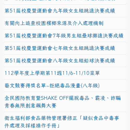
第51屆校慶暨運動會九年級女生組跳遠決賽成績
有關向上追查校園檳榔來源及介入處理機制
第51屆校慶暨運動會7年級男生組壘球擲遠決賽成績
第51屆校慶暨運動會七年級女生組跳遠決賽成績
第51屆校慶暨運動會八年級女生組鉛球決賽成績
112學年度上學期第11週11/6-11/10菜單
藝文競賽得獎名單~拒絕毒品漫畫(八年級)
全民國防教育暨SHAKE OFF擺脫毒品、霸凌、詐騙
青春無限創意飆舞大賽
衛生福利部食品藥物管理署修正「疑似食品中毒事
件處理及採樣操作手冊」