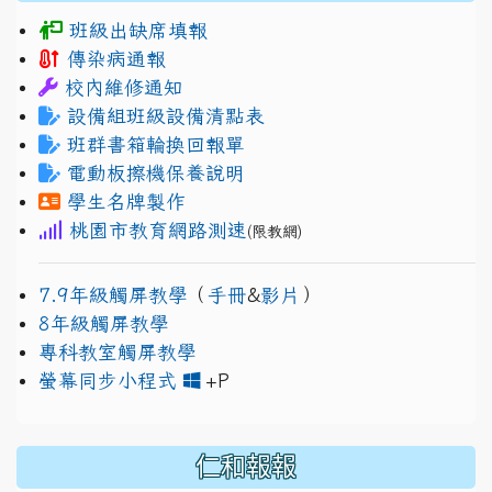
班級出缺席填報
傳染病通報
校內維修通知
設備組班級設備清點表
班群書箱輪換回報單
電動板擦機保養說明
學生名牌製作
桃園市教育網路測速
(限教網)
7.9年級觸屏教學
（
手冊
&
影片
）
8年級觸屏教學
專科教室觸屏教學
link to https://www.jh
link to https://drive.googl
螢幕同步小程式
+P
仁和報報