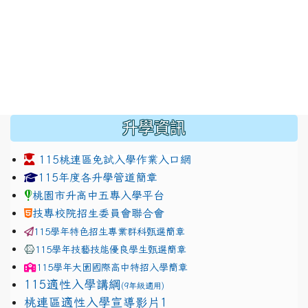
:::
升學資訊
115桃連區免試入學作業入口網
link to https://www.jhjhs.tyc.edu.tw/modules/tadnew
link to http://tyc.entry.ed
link to http://tyc.entry.ed
115年度各升學管道簡章
桃園市升高中五專入學平台
技專校院招生委員會聯合會
115學年特色招生專業群科甄選簡章
115學年技藝技能優良學生甄選簡章
115學年
大園國際高中
特招入學簡章
115適性入學講綱
(9年級適用)
link to https://docs.google.com/presentation/
桃連區適性入學宣導影片1