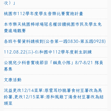
次）」
桃園市112學年度學生音樂比賽實施計畫
本市樂天桃園棒球場冠名權回饋桃園市民及學生免
費進場觀賽
各班午餐資料請核對(公告第一週0830-第五週0928)
112.08.22(二)-仁和國中112學年度新生訓練
公視兒少科普實境節目「鹹魚小隊」8/7-8/21 隊員
募集
文康活動
沅益更改12/14菜單:原雲耳炒脆薯食材豆薯改為馬
鈴薯,更改12/15菜單:原和風雞丁湯食材豆薯改為結
頭菜