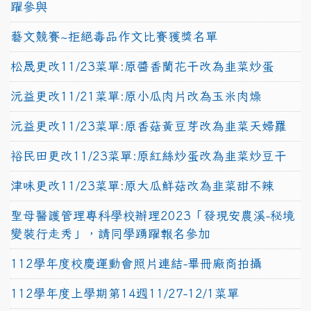
躍參與
藝文競賽~拒絕毒品作文比賽獲獎名單
松晟更改11/23菜單:原醬香蘭花干改為韭菜炒蛋
沅益更改11/21菜單:原小瓜肉片改為玉米肉燥
沅益更改11/23菜單:原香菇黃豆芽改為韭菜天婦羅
裕民田更改11/23菜單:原紅絲炒蛋改為韭菜炒豆干
津味更改11/23菜單:原大瓜鮮菇改為韭菜甜不辣
聖母醫護管理專科學校辦理2023「發現安農溪-秘境
變裝行走秀」，請同學踴躍報名參加
112學年度校慶運動會照片連結-畢冊廠商拍攝
112學年度上學期第14週11/27-12/1菜單