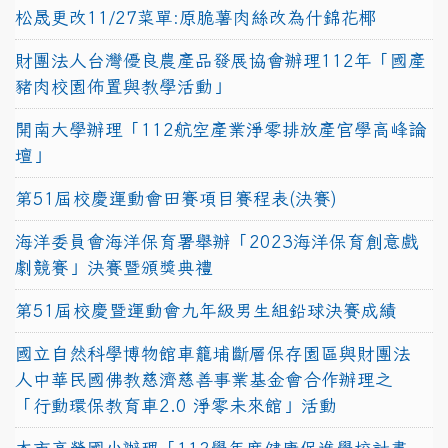
松晟更改11/27菜單:原脆薯肉絲改為什錦花椰
財團法人台灣優良農產品發展協會辦理112年「國產
豬肉校園佈置與教學活動」
開南大學辦理「112航空產業淨零排放產官學高峰論
壇」
第51屆校慶運動會田賽項目賽程表(決賽)
海洋委員會海洋保育署舉辦「2023海洋保育創意戲
劇競賽」決賽暨頒獎典禮
第51屆校慶暨運動會九年級男生組鉛球決賽成績
國立自然科學博物館車籠埔斷層保存園區與財團法
人中華民國佛教慈濟慈善事業基金會合作辦理之
「行動環保教育車2.0 淨零未來館」活動