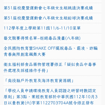
第51屆校慶暨運動會七年級女生組跳遠決賽成績
第51屆校慶暨運動會八年級女生組鉛球決賽成績
112學年度上學期第11週11/6-11/10菜單
藝文競賽得獎名單~拒絕毒品漫畫(八年級)
全民國防教育暨SHAKE OFF擺脫毒品、霸凌、詐騙
青春無限創意飆舞大賽
衛生福利部食品藥物管理署修正「疑似食品中毒事
件處理及採樣操作手冊」
「南投縣戶外教育及海洋教育資源網」
「學校人員申請環境教育人員認證之研習時數認定
原則」第3點，業經教育部於中華民國112年10月3
日以臺教資(六)字第1122703704A號令修正發布