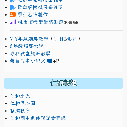
電動板擦機保養說明
學生名牌製作
桃園市教育網路測速
(限教網)
7.9年級觸屏教學
（
手冊
&
影片
）
8年級觸屏教學
專科教室觸屏教學
link to https://www.jh
link to https://drive.googl
螢幕同步小程式
+P
仁和報報
仁和之光
仁和同心園
整潔秩序
仁和國中退休聯誼會專網