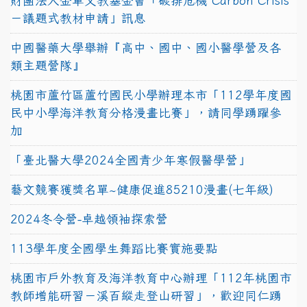
財團法人金車文教基金會「碳排危機 Carbon Crisis
－議題式教材申請」訊息
中國醫藥大學舉辦『高中、國中、國小醫學營及各
類主題營隊』
桃園市蘆竹區蘆竹國民小學辦理本市「112學年度國
民中小學海洋教育分格漫畫比賽」，請同學踴躍參
加
「臺北醫大學2024全國青少年寒假醫學營」
藝文競賽獲獎名單~健康促進85210漫畫(七年級)
2024冬令營-卓越領袖探索營
113學年度全國學生舞蹈比賽實施要點
桃園市戶外教育及海洋教育中心辦理「112年桃園市
教師增能研習－溪百縱走登山研習」，歡迎同仁踴