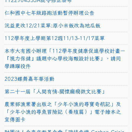
1122704535A號令修正發布
仁和國中七年級路跑活動暫停辦理公告
沅益更改12/21菜單:原小米飯改為地瓜飯
112學年度上學期第12週11/13-11/17菜單
本市大有國小辦理「112學年度健康促進學校計畫－
『視力保健』議題中心學校海報設計比賽」，請同
學踴躍投件
2023蝶舞嘉年華活動
第二十一屆「人間有情-關懷癲癇徵文比賽」
農業部漁業署出版之「少年小漁的尋寶奇航記」及
「少年小漁的尋魚冒險記（養殖篇）」電子繪本之
宣傳圖卡