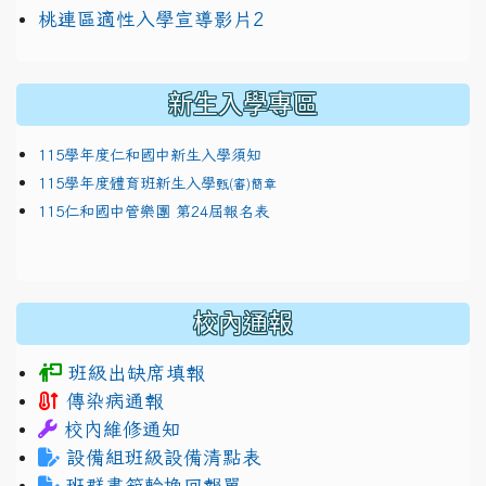
link to https://docs.google.com/presentation/
114適性入學講綱
1111
桃連區適性入學宣導影片2
(
新生入學專區
115學年度仁和國中新生入學須知
115學年度體育班新生入學
甄(審)簡章
115仁和國中管樂團 第24屆報名表
校內通報
班級出缺席填報
傳染病通報
校內維修通知
設備組班級設備清點表
班群書箱輪換回報單