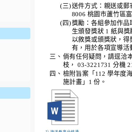
ion/d/1x3bih9gNpRNolaz0znBOn--g7OisECve/edit?usp=
(三)
送件方式：親送或郵寄
ion/d/1x3bih9gNpRNolaz0znBOn--g7OisECve/edit?usp=
111ㄅㄅ
link to https://docs.go114適性入學講綱
ogle.co
(
8006 桃園市蘆竹區富
(四)
獎勵：各組參加作品取
生頒發獎狀 1 紙與
以敘獎或頒獎狀，得
有，用於各項宣導活
三、
倘有任何疑問，請逕洽
枝， 03-3221731 分機 2
四、
檢附旨案「112 學年
施計畫」1 份。
1) 海洋教育分格漫