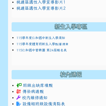
link to https://docs.google.com/presentat
桃連區適性入學宣導影片1
link to https://docs.google.com/presentat
114適性入學講綱
1
桃連區適性入學宣導影片2
(
新生入學專區
115學年度仁和國中新生入學須知
115學年度體育班新生入學
甄(審)簡章
115仁和國中管樂團 第24屆報名表
校內通報
班級出缺席填報
傳染病通報
校內維修通知
設備組班級設備清點表