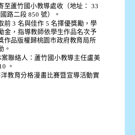
drive_link&ouid=115921082145615632562&rtpof=true&
至蘆竹國小教導處收（地址： 33
drive_link&ouid=115921082145615632562&rtpof=true&
m/presentation/d/14fN7FrCDS9g9keYgSUmfVbCTNGSK
國路二段 850 號）。
前 3 名與佳作 5 名擇優獎勵，學
獎勵金，指導教師依學生作品名次予
獎作品版權歸桃園市政府教育局所
動。
本案聯絡人：蘆竹國小教導主任盧美
10 。
度海洋教育分格漫畫比賽暨宣導活動實