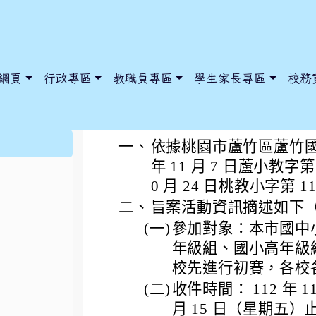
網頁
行政專區
教職員專區
學生家長專區
校務
桃園市蘆竹區蘆竹國民
:::
一、
依據桃園市蘆竹區蘆竹國
年 11 月 7 日蘆小教字第 
0 月 24 日桃教小字第 1
dnews/index.php?nsn=5425
y.edu.tw/NoExamImitate_TL/NoExamImitateHome/Page/Public
y.edu.tw/NoExamImitate_TL/NoExamImitateHome/Page/Public
二、
旨案活動資訊摘述如下
(一)
參加對象：本市國中
年級組、國小高年級組
校先進行初賽，各校各
(二)
收件時間： 112 年 11
月 15 日（星期五）