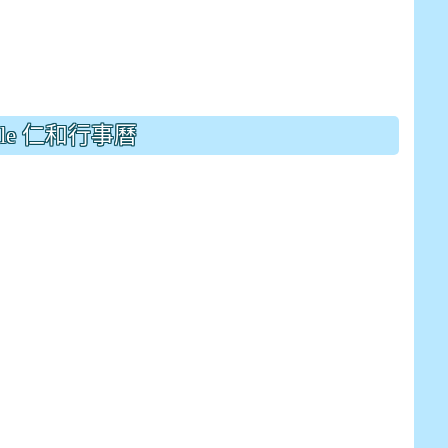
gle 仁和行事曆
E9%BB%9E2%E4%B8%8B%E5%9F%B7%E8%A1%8C%E5%8F%
view?usp=sharing