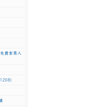
館免費索票入
208)
績