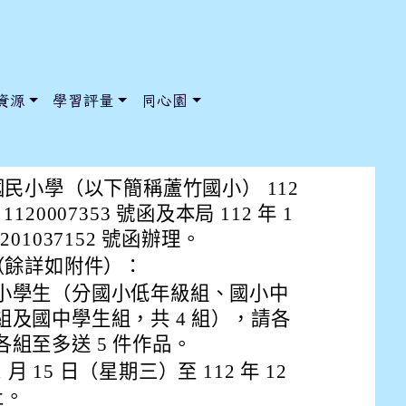
資源
學習評量
同心園
小學辦理本市「112學年度國
民小學（以下簡稱蘆竹國小） 112
1120007353 號函及本局 112 年 1
1201037152 號函辦理。
/ChooseSys?s=05 style=font-size: 1rem; background-color:
/ChooseSys?s=05 style=font-size: 1rem; background-color:
（餘詳如附件）：
小學生（分國小低年級組、國小中
及國中學生組，共 4 組），請各
組至多送 5 件作品。
 月 15 日（星期三）至 112 年 12
止。