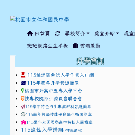
回首頁
學校簡介
處室介紹
處室
:::
班班網路生生平板
雲端差勤
:::
升學資訊
115桃連區免試入學作業入口網
link to https://www.jhjhs.tyc.edu.tw/modules/ta
link to http://tyc.entr
link to http://tyc.entr
115年度各升學管道簡章
桃園市升高中五專入學平台
技專校院招生委員會聯合會
115學年特色招生專業群科甄選簡章
115學年技藝技能優良學生甄選簡章
115學年
大園國際高中
特招入學簡章
115適性入學講綱
(9年級適用)