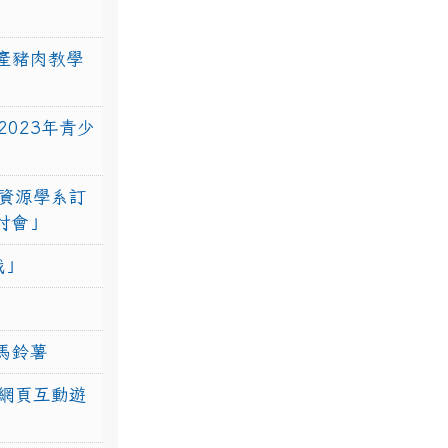
產豬肉教學
023年青少
資源學系訂
研討會」
戰」
馬鈴薯
網頁互動遊