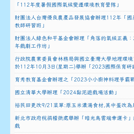
「112年度暑假國際氣候變遷環境教育營隊」
財團法人台灣優良農產品發展協會辦理112年「國
教師研習班」
財團法人綠色和平基金會辦理「角落的氣候正義：2
年戲劇工作坊」
行政院農業委員會林務局與國立臺灣大學地理環境
於112年10月3日(星期二)舉辦「2023國際保育
育秀教育基金會辦理之「2023小小廚神料理爭霸
國立清華大學辦理「2024黏泥遊戲場活動」
裕民田更改9/21菜單:原玉米濃湯食材,其中蛋改為
新北市政府稅捐稽徵處舉辦「暗光鳥雲端幸運卡」
戲