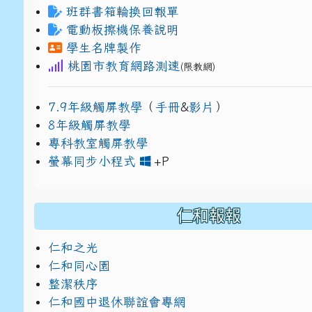
班群書箱輪換回報單
電動板擦機保養說明
學生名牌製作
桃園市教育網路測速
(限教網)
7.9年級觸屏教學
（
手冊
&
影片
）
8年級觸屏教學
專科教室觸屏教學
link to https://www
link to https://drive.g
螢幕同步小程式
+P
仁和報報
仁和之光
仁和同心園
整潔秩序
仁和國中退休聯誼會專網