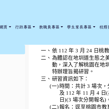
網頁
行政專區
教職員專區
學生家長專區
校務
「112年度桃園在地
:::
一、
依 112 年 3 月 24 日
二、
為體認在地圳道生態之
動，深入了解桃園在地
dnews/index.php?nsn=5425
y.edu.tw/NoExamImitate_TL/NoExamImitateHome/Page/Public
y.edu.tw/NoExamImitate_TL/NoExamImitateHome/Page/Public
特辦理旨揭研習。
三、
研習資訊如下：
(一)
時間：共計 3 場次，分別
及 112 年 11 月 4 
日)(3 場次分開報名)
(二)
報名：逕至桃園市教