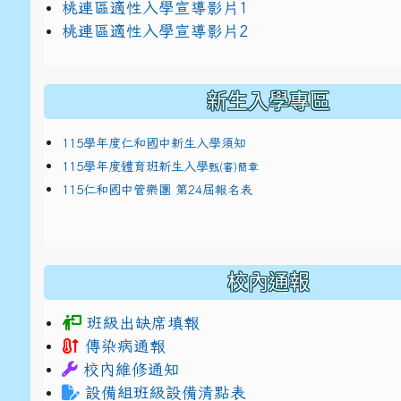
link to https://docs.google.com/presentat
桃連區適性入學宣導影片1
link to https://docs.google.com/presentat
114適性入學講綱
1
桃連區適性入學宣導影片2
(
新生入學專區
115學年度仁和國中新生入學須知
115學年度體育班新生入學
甄(審)簡章
115仁和國中管樂團 第24屆報名表
校內通報
班級出缺席填報
傳染病通報
校內維修通知
設備組班級設備清點表