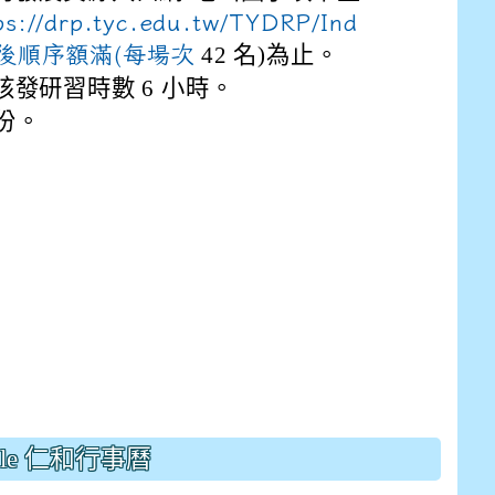
drive_link&ouid=115921082145615632562&rtpof=true&
ps://drp.tyc.edu.tw/TYDRP/Ind
drive_link&ouid=115921082145615632562&rtpof=true&
m/presentation/d/14fN7FrCDS9g9keYgSUmfVbCTNGSK
名先後順序額滿(每場次
42 名)為止。
發研習時數 6 小時。
份。
gle 仁和行事曆