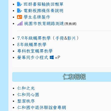
班群書箱輪換回報單
電動板擦機保養說明
學生名牌製作
桃園市教育網路測速
(限教網)
7.9年級觸屏教學
（
手冊
&
影片
）
8年級觸屏教學
專科教室觸屏教學
link to https://www
link to https://drive.g
螢幕同步小程式
+P
仁和報報
仁和之光
仁和同心園
整潔秩序
仁和國中退休聯誼會專網