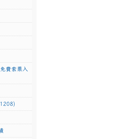
館免費索票入
208)
績