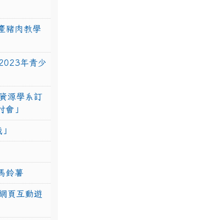
產豬肉教學
023年青少
資源學系訂
研討會」
戰」
馬鈴薯
網頁互動遊