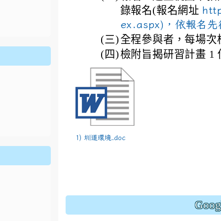
ion/d/1x3bih9gNpRNolaz0znBOn--g7OisECve/edit?usp=
錄報名(報名網址
htt
ion/d/1x3bih9gNpRNolaz0znBOn--g7OisECve/edit?usp=
111ㄅㄅ
link to https://docs.go114適性入學講綱
ogle.co
(
ex.aspx)，依報
(三)
全程參與者，每場次核
(四)
檢附旨揭研習計畫 1 
1) 圳道環境.doc
Goo