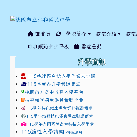
回首頁
學校簡介
處室介紹
處室
:::
班班網路生生平板
雲端差勤
:::
升學資訊
115桃連區免試入學作業入口網
link to https://www.jhjhs.tyc.edu.tw/modules/ta
link to http://tyc.entr
link to http://tyc.entr
115年度各升學管道簡章
桃園市升高中五專入學平台
技專校院招生委員會聯合會
115學年特色招生專業群科甄選簡章
115學年技藝技能優良學生甄選簡章
115學年
大園國際高中
特招入學簡章
115適性入學講綱
(9年級適用)