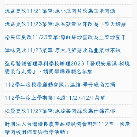
沅益更改11/21菜單:原小瓜肉片改為玉米肉燥
沅益更改11/23菜單:原香菇黃豆芽改為韭菜天婦羅
裕民田更改11/23菜單:原紅絲炒蛋改為韭菜炒豆干
津味更改11/23菜單:原大瓜鮮菇改為韭菜甜不辣
聖母醫護管理專科學校辦理2023「發現安農溪-秘境
變裝行走秀」，請同學踴躍報名參加
112學年度校慶運動會照片連結-畢冊廠商拍攝
112學年度上學期第14週11/27-12/1菜單
松晟更改11/27菜單:原脆薯肉絲改為什錦花椰
財團法人台灣優良農產品發展協會辦理112年「國產
豬肉校園佈置與教學活動」