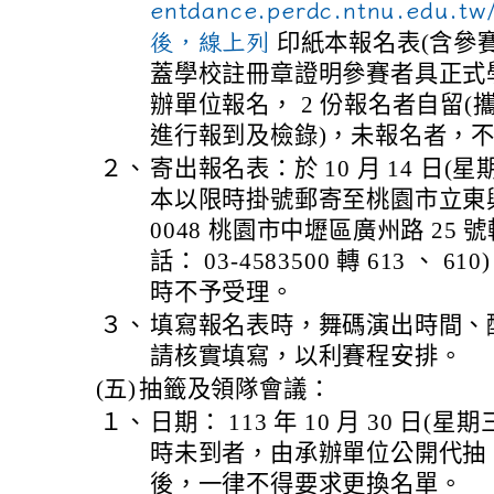
entdance.perdc.ntnu.ed
後，線上列
印紙本報名表(含參賽者
蓋學校註冊章證明參賽者具正式學
辦單位報名， 2 份報名者自留
進行報到及檢錄)，未報名者，
２、
寄出報名表：於 10 月 14 日(
本以限時掛號郵寄至桃園市立東興
0048 桃園市中壢區廣州路 25
話： 03-4583500 轉 613 、
時不予受理。
３、
填寫報名表時，舞碼演出時間、
請核實填寫，以利賽程安排。
(五)
抽籤及領隊會議：
１、
日期： 113 年 10 月 30 日(星期
時未到者，由承辦單位公開代抽
後，一律不得要求更換名單。