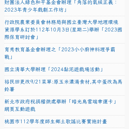
財團法人綠色和平基金會辦理「角落的氣候正義：
2023年青少年戲劇工作坊」
行政院農業委員會林務局與國立臺灣大學地理環境
資源學系訂於112年10月3日(星期二)舉辦「2023國
際保育研討會」
育秀教育基金會辦理之「2023小小廚神料理爭霸
戰」
國立清華大學辦理「2024黏泥遊戲場活動」
裕民田更改9/21菜單:原玉米濃湯食材,其中蛋改為馬
鈴薯
新北市政府稅捐稽徵處舉辦「暗光鳥雲端幸運卡」
網頁互動遊戲
桃園市112學年度師生鄉土歌謠比賽實施計畫