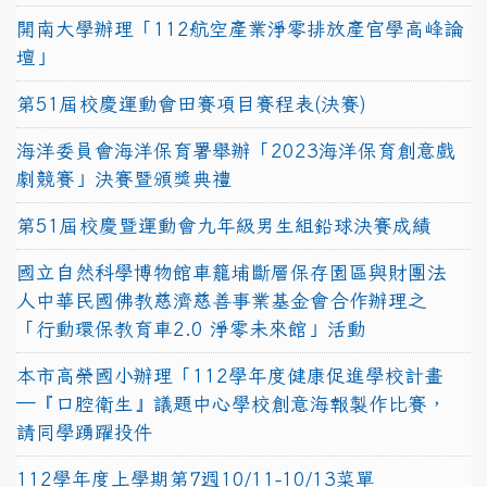
開南大學辦理「112航空產業淨零排放產官學高峰論
壇」
第51屆校慶運動會田賽項目賽程表(決賽)
海洋委員會海洋保育署舉辦「2023海洋保育創意戲
劇競賽」決賽暨頒獎典禮
第51屆校慶暨運動會九年級男生組鉛球決賽成績
國立自然科學博物館車籠埔斷層保存園區與財團法
人中華民國佛教慈濟慈善事業基金會合作辦理之
「行動環保教育車2.0 淨零未來館」活動
本市高榮國小辦理「112學年度健康促進學校計畫
─『口腔衛生』議題中心學校創意海報製作比賽，
請同學踴躍投件
112學年度上學期第7週10/11-10/13菜單