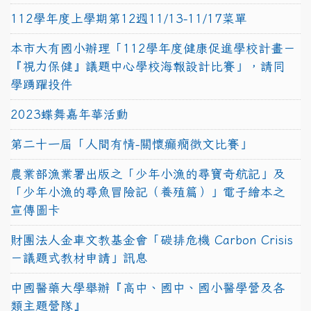
112學年度上學期第12週11/13-11/17菜單
本市大有國小辦理「112學年度健康促進學校計畫－
『視力保健』議題中心學校海報設計比賽」，請同
學踴躍投件
2023蝶舞嘉年華活動
第二十一屆「人間有情-關懷癲癇徵文比賽」
農業部漁業署出版之「少年小漁的尋寶奇航記」及
「少年小漁的尋魚冒險記（養殖篇）」電子繪本之
宣傳圖卡
財團法人金車文教基金會「碳排危機 Carbon Crisis
－議題式教材申請」訊息
中國醫藥大學舉辦『高中、國中、國小醫學營及各
類主題營隊』