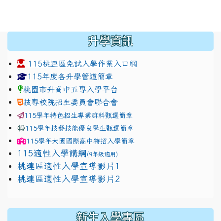
:::
升學資訊
115桃連區免試入學作業入口網
link to https://www.jhjhs.tyc.edu.tw/modules/tadnew
link to http://tyc.entry.ed
link to http://tyc.entry.ed
115年度各升學管道簡章
桃園市升高中五專入學平台
技專校院招生委員會聯合會
115學年特色招生專業群科甄選簡章
115學年技藝技能優良學生甄選簡章
115學年
大園國際高中
特招入學簡章
115適性入學講綱
(9年級適用)
link to https://docs.google.com/presentation/
桃連區適性入學宣導影片1
link to https://docs.google.com/presentation/
114適性入學講綱
1111
桃連區適性入學宣導影片2
(
新生入學專區