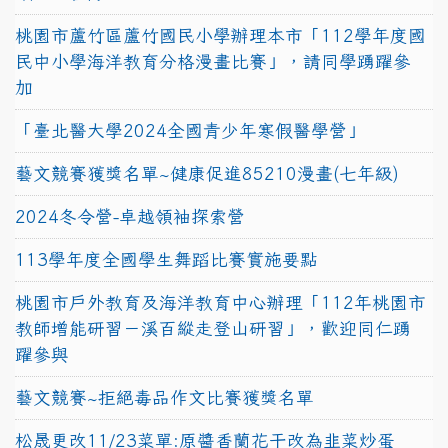
桃園市蘆竹區蘆竹國民小學辦理本市「112學年度國
民中小學海洋教育分格漫畫比賽」，請同學踴躍參
加
「臺北醫大學2024全國青少年寒假醫學營」
藝文競賽獲獎名單~健康促進85210漫畫(七年級)
2024冬令營-卓越領袖探索營
113學年度全國學生舞蹈比賽實施要點
桃園市戶外教育及海洋教育中心辦理「112年桃園市
教師增能研習－溪百縱走登山研習」，歡迎同仁踴
躍參與
藝文競賽~拒絕毒品作文比賽獲獎名單
松晟更改11/23菜單:原醬香蘭花干改為韭菜炒蛋