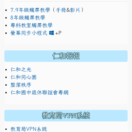
7.9年級觸屏教學
（
手冊
&
影片
）
8年級觸屏教學
專科教室觸屏教學
link to https://www.jh
link to https://drive.googl
螢幕同步小程式
+P
仁和報報
仁和之光
仁和同心園
整潔秩序
仁和國中退休聯誼會專網
教育局VPN系統
教育局VPN系統