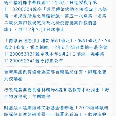
衛生福利部中華民國111年3月1日衛授疾字第
1110200204號令「違反傳染病防治法第四十八條
第一項規定所為之隔離措施、第五十八條第一項第
二款及第四款規定所為之檢疫措施案件裁罰基
準」，自112年7月1日起廢止
「傳染病防治法」增訂第61條之1、第61條之2、74
條之1條文，業奉總統112年6月28日華總一義字第
11200053931號令及本年6月21日華總一義字第
11200052341號令修正公布
台灣黑熊保育協會為宣導台灣黑熊保育，辦理免費
到校講座
行政院農業委員會林務局8處自然教育中心推出「野
生物方程式」主題課程
財團法人黑潮海洋文教基金會辦理「2023海洋議題
鯨豚保育教師研習營──鯨夏來看海」，歡迎有興