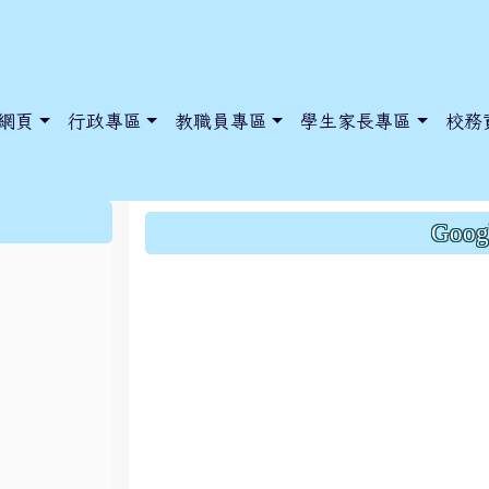
網頁
行政專區
教職員專區
學生家長專區
校務
津味更改11/27菜單
:::
Goo
dnews/index.php?nsn=5425
y.edu.tw/NoExamImitate_TL/NoExamImitateHome/Page/Public
y.edu.tw/NoExamImitate_TL/NoExamImitateHome/Page/Public