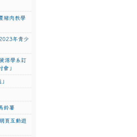
產豬肉教學
023年青少
資源學系訂
研討會」
戰」
馬鈴薯
網頁互動遊