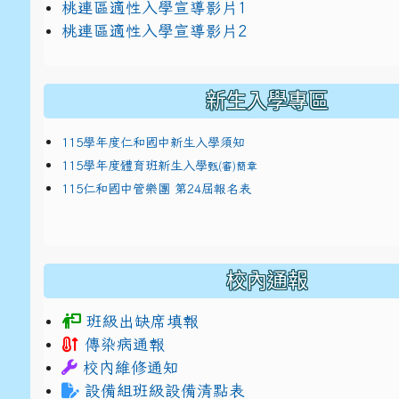
link to https://docs.google.com/presentat
桃連區適性入學宣導影片1
link to https://docs.google.com/presentat
114適性入學講綱
1
桃連區適性入學宣導影片2
(
新生入學專區
115學年度仁和國中新生入學須知
115學年度體育班新生入學
甄(審)簡章
115仁和國中管樂團 第24屆報名表
校內通報
班級出缺席填報
傳染病通報
校內維修通知
設備組班級設備清點表