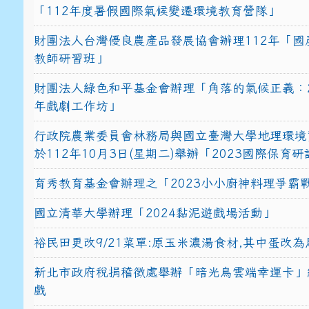
「112年度暑假國際氣候變遷環境教育營隊」
財團法人台灣優良農產品發展協會辦理112年「國
教師研習班」
財團法人綠色和平基金會辦理「角落的氣候正義：2
年戲劇工作坊」
行政院農業委員會林務局與國立臺灣大學地理環境
於112年10月3日(星期二)舉辦「2023國際保育
育秀教育基金會辦理之「2023小小廚神料理爭霸
國立清華大學辦理「2024黏泥遊戲場活動」
裕民田更改9/21菜單:原玉米濃湯食材,其中蛋改為
新北市政府稅捐稽徵處舉辦「暗光鳥雲端幸運卡」
戲