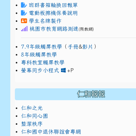
班群書箱輪換回報單
電動板擦機保養說明
學生名牌製作
桃園市教育網路測速
(限教網)
7.9年級觸屏教學
（
手冊
&
影片
）
8年級觸屏教學
專科教室觸屏教學
link to https://www
link to https://drive.g
螢幕同步小程式
+P
仁和報報
仁和之光
仁和同心園
整潔秩序
仁和國中退休聯誼會專網