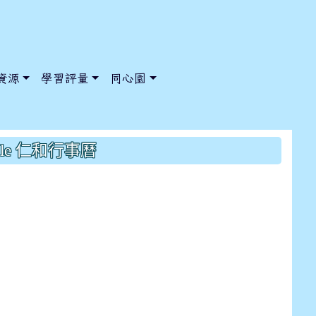
資源
學習評量
同心園
:原蜜汁甜不辣/貢丸改為雞塊+薯
gle 仁和行事曆
/ChooseSys?s=05 style=font-size: 1rem; background-color:
/ChooseSys?s=05 style=font-size: 1rem; background-color: