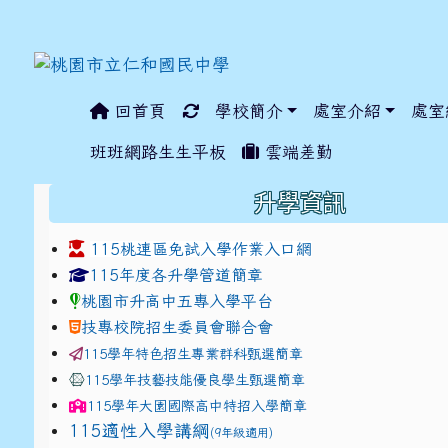
回首頁
學校簡介
處室介紹
處室
:::
班班網路生生平板
雲端差勤
:::
升學資訊
115桃連區免試入學作業入口網
link to https://www.jhjhs.tyc.edu.tw/modules/ta
link to http://tyc.entr
link to http://tyc.entr
115年度各升學管道簡章
桃園市升高中五專入學平台
技專校院招生委員會聯合會
115學年特色招生專業群科甄選簡章
115學年技藝技能優良學生甄選簡章
115學年
大園國際高中
特招入學簡章
115適性入學講綱
(9年級適用)