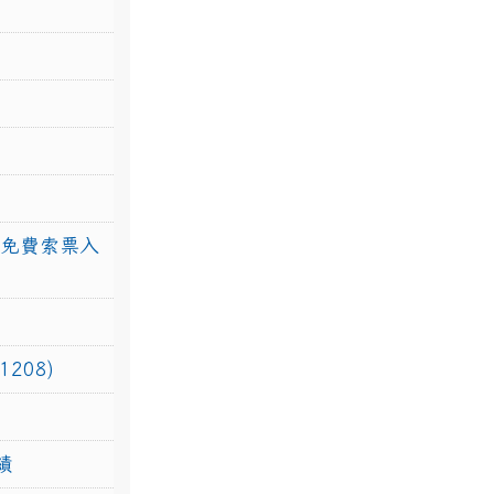
館免費索票入
208)
績