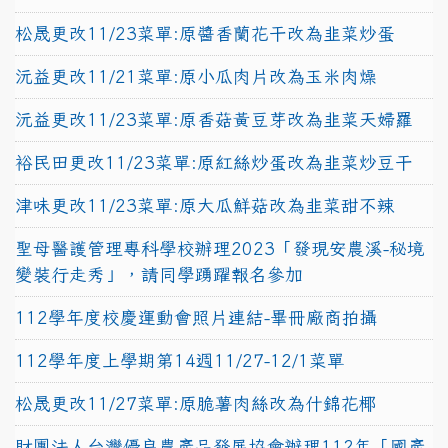
松晟更改11/23菜單:原醬香蘭花干改為韭菜炒蛋
沅益更改11/21菜單:原小瓜肉片改為玉米肉燥
沅益更改11/23菜單:原香菇黃豆芽改為韭菜天婦羅
裕民田更改11/23菜單:原紅絲炒蛋改為韭菜炒豆干
津味更改11/23菜單:原大瓜鮮菇改為韭菜甜不辣
聖母醫護管理專科學校辦理2023「發現安農溪-秘境
變裝行走秀」，請同學踴躍報名參加
112學年度校慶運動會照片連結-畢冊廠商拍攝
112學年度上學期第14週11/27-12/1菜單
松晟更改11/27菜單:原脆薯肉絲改為什錦花椰
財團法人台灣優良農產品發展協會辦理112年「國產