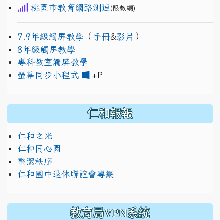
桃園市教育網路測速
(限教網)
7.9年級觸屏教學
（
手冊
&
影片
）
8年級觸屏教學
專科教室觸屏教學
link to https://www.jh
link to https://drive.googl
螢幕同步小程式
+P
仁和報報
仁和之光
仁和同心園
整潔秩序
仁和國中退休聯誼會專網
教育局VPN系統