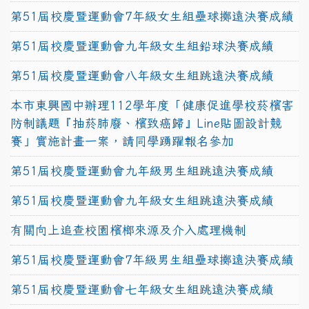
第51屆校慶暨運動會7年級女生組壘球擲遠決賽成績
第51屆校慶暨運動會九年級女生組鉛球決賽成績
第51屆校慶暨運動會八年級女生組跳遠決賽成績
本市東興國中辦理112學年度「健康促進學校菸檳害
防制議題『抽菸肺廢、檳致癌歸』Line貼圖設計競
賽」實施計畫一案，請同學踴躍報名參加
第51屆校慶暨運動會九年級男生組跳遠決賽成績
第51屆校慶暨運動會九年級女生組跳遠決賽成績
有關向上追查校園檳榔來源及介入處理機制
第51屆校慶暨運動會7年級男生組壘球擲遠決賽成績
第51屆校慶暨運動會七年級女生組跳遠決賽成績