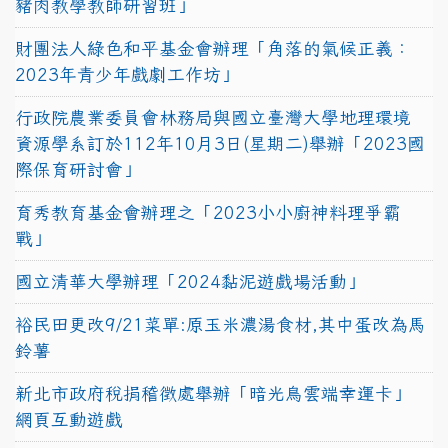
豬肉教學教師研習班」
財團法人綠色和平基金會辦理「角落的氣候正義：
2023年青少年戲劇工作坊」
行政院農業委員會林務局與國立臺灣大學地理環境
資源學系訂於112年10月3日(星期二)舉辦「2023國
際保育研討會」
育秀教育基金會辦理之「2023小小廚神料理爭霸
戰」
國立清華大學辦理「2024黏泥遊戲場活動」
裕民田更改9/21菜單:原玉米濃湯食材,其中蛋改為馬
鈴薯
新北市政府稅捐稽徵處舉辦「暗光鳥雲端幸運卡」
網頁互動遊戲