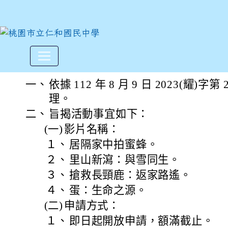
耀登集團特與台灣野望自然傳
:::
一、
依據 112 年 8 月 9 日 2023(耀)字第 
理。
二、
旨揭活動事宜如下：
(一)
影片名稱：
１、
居隔家中拍蜜蜂。
２、
里山新瀉：與雪同生。
３、
搶救長頸鹿：返家路遙。
４、
蛋：生命之源。
(二)
申請方式：
１、
即日起開放申請，額滿截止。