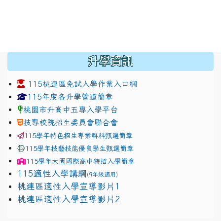
:::
升學資訊
115桃連區免試入學作業入口網
link to https://www.jhjhs.tyc.edu.tw/modules/tadnew
link to http://tyc.entry.ed
link to http://tyc.entry.ed
115年度各升學管道簡章
桃園市升高中五專入學平台
技專校院招生委員會聯合會
115學年特色招生專業群科甄選簡章
115學年技藝技能優良學生甄選簡章
115學年
大園國際高中
特招入學簡章
115適性入學講綱
(9年級適用)
link to https://docs.google.com/presentation/
桃連區適性入學宣導影片1
link to https://docs.google.com/presentation/
114適性入學講綱
1111
桃連區適性入學宣導影片2
(