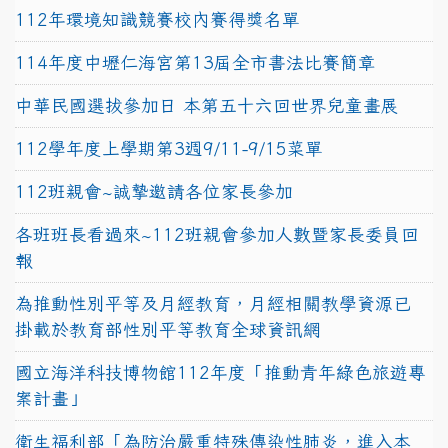
112年環境知識競賽校內賽得獎名單
114年度中壢仁海宮第13屆全市書法比賽簡章
中華民國選拔參加日 本第五十六回世界兒童畫展
112學年度上學期第3週9/11-9/15菜單
112班親會~誠摯邀請各位家長參加
各班班長看過來~112班親會參加人數暨家長委員回
報
為推動性別平等及月經教育，月經相關教學資源已
掛載於教育部性別平等教育全球資訊網
國立海洋科技博物館112年度「推動青年綠色旅遊專
案計畫」
衛生福利部「為防治嚴重特殊傳染性肺炎，進入本