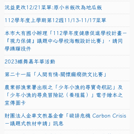
沅益更改12/21菜單:原小米飯改為地瓜飯
112學年度上學期第12週11/13-11/17菜單
本市大有國小辦理「112學年度健康促進學校計畫－
『視力保健』議題中心學校海報設計比賽」，請同
學踴躍投件
2023蝶舞嘉年華活動
第二十一屆「人間有情-關懷癲癇徵文比賽」
農業部漁業署出版之「少年小漁的尋寶奇航記」及
「少年小漁的尋魚冒險記（養殖篇）」電子繪本之
宣傳圖卡
財團法人金車文教基金會「碳排危機 Carbon Crisis
－議題式教材申請」訊息