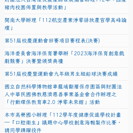
豬肉校園佈置與教學活動」
開南大學辦理「112航空產業淨零排放產官學高峰論
壇」
第51屆校慶運動會田賽項目賽程表(決賽)
海洋委員會海洋保育署舉辦「2023海洋保育創意戲
劇競賽」決賽暨頒獎典禮
第51屆校慶暨運動會九年級男生組鉛球決賽成績
國立自然科學博物館車籠埔斷層保存園區與財團法
人中華民國佛教慈濟慈善事業基金會合作辦理之
「行動環保教育車2.0 淨零未來館」活動
本市高榮國小辦理「112學年度健康促進學校計畫
─『口腔衛生』議題中心學校創意海報製作比賽，
請同學踴躍投件