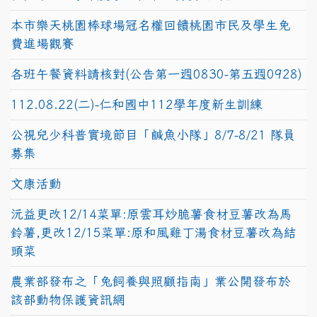
本市樂天桃園棒球場冠名權回饋桃園市民及學生免
費進場觀賽
各班午餐資料請核對(公告第一週0830-第五週0928)
112.08.22(二)-仁和國中112學年度新生訓練
公視兒少科普實境節目「鹹魚小隊」8/7-8/21 隊員
募集
文康活動
沅益更改12/14菜單:原雲耳炒脆薯食材豆薯改為馬
鈴薯,更改12/15菜單:原和風雞丁湯食材豆薯改為結
頭菜
農業部發布之「兔飼養與照顧指南」業公開發布於
該部動物保護資訊網