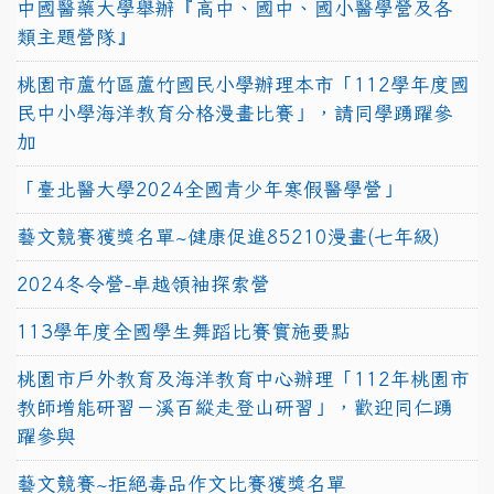
中國醫藥大學舉辦『高中、國中、國小醫學營及各
類主題營隊』
桃園市蘆竹區蘆竹國民小學辦理本市「112學年度國
民中小學海洋教育分格漫畫比賽」，請同學踴躍參
加
「臺北醫大學2024全國青少年寒假醫學營」
藝文競賽獲獎名單~健康促進85210漫畫(七年級)
2024冬令營-卓越領袖探索營
113學年度全國學生舞蹈比賽實施要點
桃園市戶外教育及海洋教育中心辦理「112年桃園市
教師增能研習－溪百縱走登山研習」，歡迎同仁踴
躍參與
藝文競賽~拒絕毒品作文比賽獲獎名單