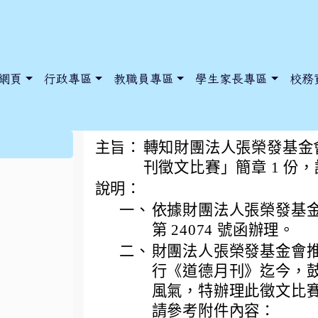
網頁
行政專區
教職員專區
學生家長專區
校務
2024第三屆道德月刊
:::
主旨：
轉知財團法人張榮發基金會
刊徵文比賽」簡章 1 份
說明：
dnews/index.php?nsn=5425
y.edu.tw/NoExamImitate_TL/NoExamImitateHome/Page/Public
y.edu.tw/NoExamImitate_TL/NoExamImitateHome/Page/Public
一、
依據財團法人張榮發基金會 1
第 24074 號函辦理。
二、
財團法人張榮發基金會推廣
行《道德月刊》迄今，
風氣，特辦理此徵文比
請參考附件內容：