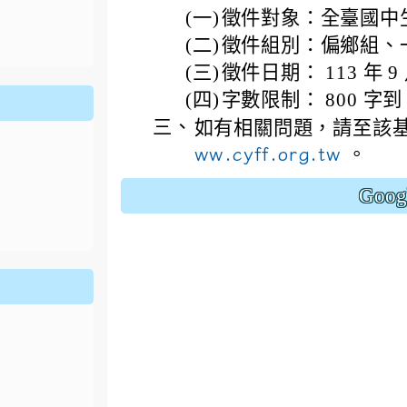
ion/d/1x3bih9gNpRNolaz0znBOn--g7OisECve/edit?usp=
(一)
徵件對象：全臺國中
ion/d/1x3bih9gNpRNolaz0znBOn--g7OisECve/edit?usp=
111ㄅㄅ
link to https://docs.go114適性入學講綱
ogle.co
(
(二)
徵件組別：偏鄉組、
(三)
徵件日期： 113 年 9 
(四)
字數限制： 800 字到 
三、
如有相關問題，請至該
ww.cyff.org.tw
。
Goo