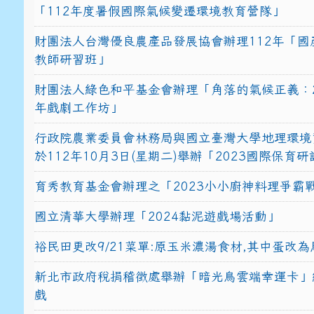
「112年度暑假國際氣候變遷環境教育營隊」
財團法人台灣優良農產品發展協會辦理112年「國
教師研習班」
財團法人綠色和平基金會辦理「角落的氣候正義：2
年戲劇工作坊」
行政院農業委員會林務局與國立臺灣大學地理環境
於112年10月3日(星期二)舉辦「2023國際保育
育秀教育基金會辦理之「2023小小廚神料理爭霸
國立清華大學辦理「2024黏泥遊戲場活動」
裕民田更改9/21菜單:原玉米濃湯食材,其中蛋改為
新北市政府稅捐稽徵處舉辦「暗光鳥雲端幸運卡」
戲