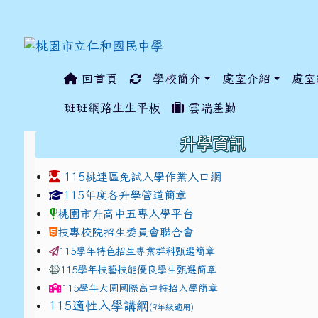
回首頁
學校簡介
處室介紹
處室
:::
班班網路生生平板
雲端差勤
:::
升學資訊
115桃連區免試入學作業入口網
link to https://www.jhjhs.tyc.edu.tw/modules/ta
link to http://tyc.entr
link to http://tyc.entr
115年度各升學管道簡章
桃園市升高中五專入學平台
技專校院招生委員會聯合會
115學年特色招生專業群科甄選簡章
115學年技藝技能優良學生甄選簡章
115學年
大園國際高中
特招入學簡章
115適性入學講綱
(9年級適用)