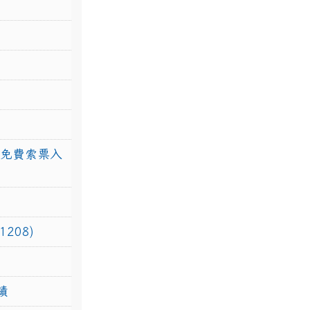
館免費索票入
208)
績