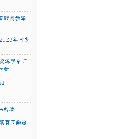
產豬肉教學
023年青少
資源學系訂
研討會」
戰」
馬鈴薯
網頁互動遊