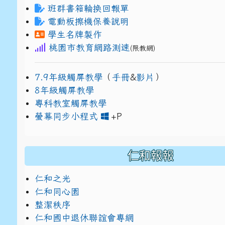
班群書箱輪換回報單
電動板擦機保養說明
學生名牌製作
桃園市教育網路測速
(限教網)
7.9年級觸屏教學
（
手冊
&
影片
）
8年級觸屏教學
專科教室觸屏教學
link to https://www
link to https://drive.g
螢幕同步小程式
+P
仁和報報
仁和之光
仁和同心園
整潔秩序
仁和國中退休聯誼會專網