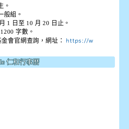
drive_link&ouid=115921082145615632562&rtpof=true&
生。
drive_link&ouid=115921082145615632562&rtpof=true&
m/presentation/d/14fN7FrCDS9g9keYgSUmfVbCTNGSK
一般組。
月 1 日至 10 月 20 日止。
1200 字數。
基金會官網查詢，網址：
https://w
gle 仁和行事曆