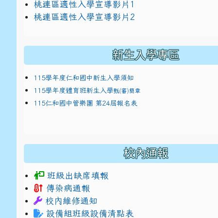
link to https://docs.google.com/presentat
桃連區適性入學宣導影片1
link to https://docs.google.com/presentat
114適性入學講綱
1
桃連區適性入學宣導影片2
(
新生入學專區
115學年度仁和國中新生入學須知
115學年度體育班新生入學
甄(審)簡章
115仁和國中管樂團 第24屆報名表
校內通報
班級出缺席填報
傳染病通報
校內維修通知
設備組班級設備清點表