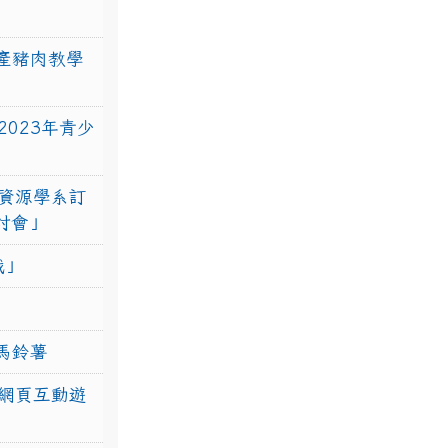
產豬肉教學
023年青少
資源學系訂
研討會」
戰」
馬鈴薯
網頁互動遊