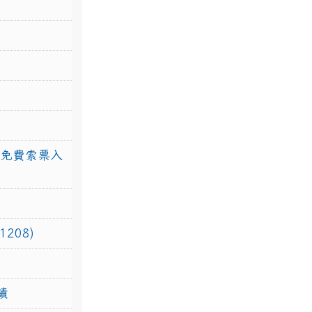
館免費索票入
208)
績