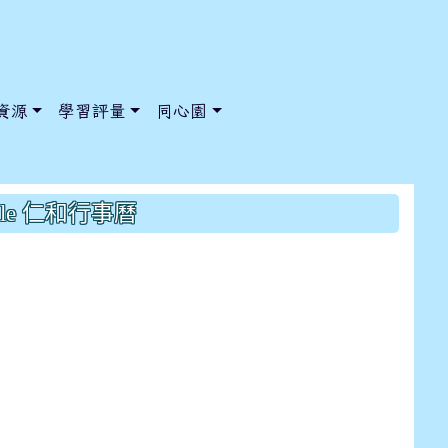
資源
學習評量
同心園
雞塊+蝦仁捲改為雞塊+魷魚捲
gle 仁和行事曆
/ChooseSys?s=05 style=font-size: 1rem; background-color:
/ChooseSys?s=05 style=font-size: 1rem; background-color: