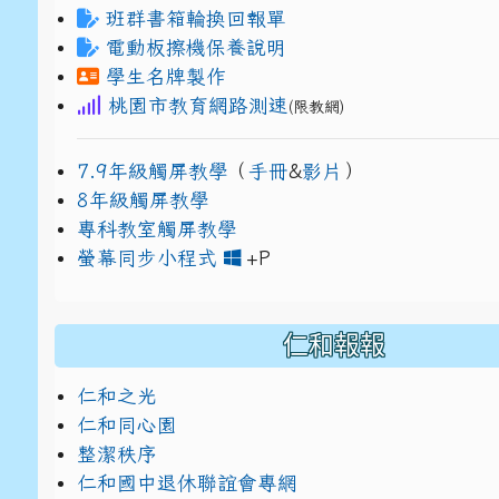
班群書箱輪換回報單
電動板擦機保養說明
學生名牌製作
桃園市教育網路測速
(限教網)
7.9年級觸屏教學
（
手冊
&
影片
）
8年級觸屏教學
專科教室觸屏教學
link to https://www
link to https://drive.g
螢幕同步小程式
+P
仁和報報
仁和之光
仁和同心園
整潔秩序
仁和國中退休聯誼會專網