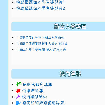
link to https://docs.google.com/presentat
桃連區適性入學宣導影片1
link to https://docs.google.com/presentat
114適性入學講綱
1
桃連區適性入學宣導影片2
(
新生入學專區
115學年度仁和國中新生入學須知
115學年度體育班新生入學
甄(審)簡章
115仁和國中管樂團 第24屆報名表
校內通報
班級出缺席填報
傳染病通報
校內維修通知
設備組班級設備清點表