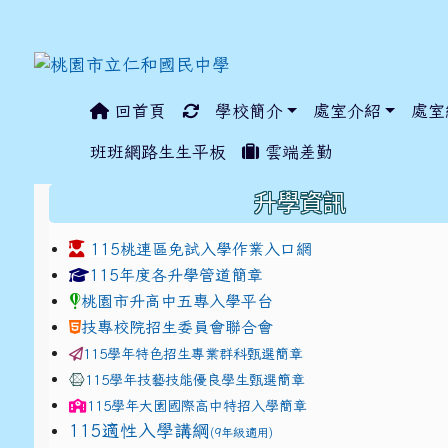
回首頁
學校簡介
處室介紹
處室
:::
班班網路生生平板
雲端差勤
:::
升學資訊
115桃連區免試入學作業入口網
link to https://www.jhjhs.tyc.edu.tw/modules/ta
link to http://tyc.entr
link to http://tyc.entr
115年度各升學管道簡章
桃園市升高中五專入學平台
技專校院招生委員會聯合會
115學年特色招生專業群科甄選簡章
115學年技藝技能優良學生甄選簡章
115學年
大園國際高中
特招入學簡章
115適性入學講綱
(9年級適用)