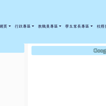
網頁
行政專區
教職員專區
學生家長專區
校務
津味更改6/4菜單:原
:::
Goo
dnews/index.php?nsn=5425
y.edu.tw/NoExamImitate_TL/NoExamImitateHome/Page/Public
y.edu.tw/NoExamImitate_TL/NoExamImitateHome/Page/Public