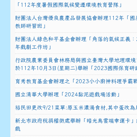
「112年度暑假國際氣候變遷環境教育營隊」
財團法人台灣優良農產品發展協會辦理112年「國
教師研習班」
財團法人綠色和平基金會辦理「角落的氣候正義：2
年戲劇工作坊」
行政院農業委員會林務局與國立臺灣大學地理環境
於112年10月3日(星期二)舉辦「2023國際保育
育秀教育基金會辦理之「2023小小廚神料理爭霸
國立清華大學辦理「2024黏泥遊戲場活動」
裕民田更改9/21菜單:原玉米濃湯食材,其中蛋改為
新北市政府稅捐稽徵處舉辦「暗光鳥雲端幸運卡」
戲