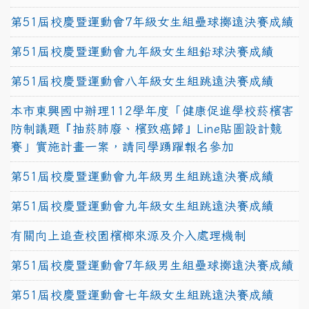
第51屆校慶暨運動會7年級女生組壘球擲遠決賽成績
第51屆校慶暨運動會九年級女生組鉛球決賽成績
第51屆校慶暨運動會八年級女生組跳遠決賽成績
本市東興國中辦理112學年度「健康促進學校菸檳害
防制議題『抽菸肺廢、檳致癌歸』Line貼圖設計競
賽」實施計畫一案，請同學踴躍報名參加
第51屆校慶暨運動會九年級男生組跳遠決賽成績
第51屆校慶暨運動會九年級女生組跳遠決賽成績
有關向上追查校園檳榔來源及介入處理機制
第51屆校慶暨運動會7年級男生組壘球擲遠決賽成績
第51屆校慶暨運動會七年級女生組跳遠決賽成績