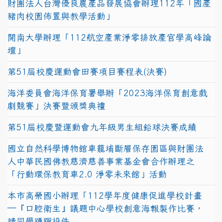
財團法人台灣優良農產品發展協會辦理112年「國產
豬肉校園佈置與教學活動」
開南大學辦理「112航空產業淨零排放產官學高峰論
壇」
第51屆校慶運動會田賽項目賽程表(決賽)
海洋委員會海洋保育署舉辦「2023海洋保育創意戲
劇競賽」決賽暨頒獎典禮
第51屆校慶暨運動會九年級男生組鉛球決賽成績
國立自然科學博物館車籠埔斷層保存園區與財團法
人中華民國佛教慈濟慈善事業基金會合作辦理之
「行動環保教育車2.0 淨零未來館」活動
本市高榮國小辦理「112學年度健康促進學校計畫
─『口腔衛生』議題中心學校創意海報製作比賽，
請同學踴躍投件