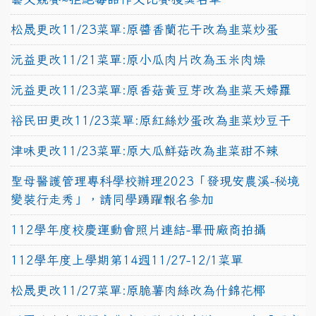
松晟更改11/23菜單:原醬香蘭花干改為韭菜炒蛋
沅益更改11/21菜單:原小瓜肉片改為玉米肉燥
沅益更改11/23菜單:原香菇黃豆芽改為韭菜天婦羅
裕民田更改11/23菜單:原紅絲炒蛋改為韭菜炒豆干
津味更改11/23菜單:原大瓜鮮菇改為韭菜甜不辣
聖母醫護管理專科學校辦理2023「發現安農溪-秘境
變裝行走秀」，請同學踴躍報名參加
112學年度校慶運動會照片連結-畢冊廠商拍攝
112學年度上學期第14週11/27-12/1菜單
松晟更改11/27菜單:原脆薯肉絲改為什錦花椰