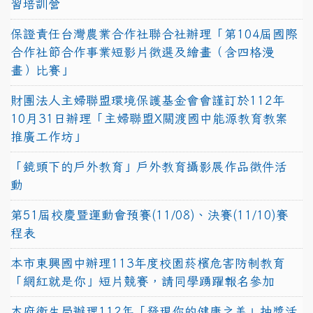
習培訓營
保證責任台灣農業合作社聯合社辦理「第104屆國際
合作社節合作事業短影片徵選及繪畫（含四格漫
畫）比賽」
財團法人主婦聯盟環境保護基金會會謹訂於112年
10月31日辦理「主婦聯盟X關渡國中能源教育教案
推廣工作坊」
「鏡頭下的戶外教育」戶外教育攝影展作品徵件活
動
第51屆校慶暨運動會預賽(11/08)、決賽(11/10)賽
程表
本市東興國中辦理113年度校園菸檳危害防制教育
「網紅就是你」短片競賽，請同學踴躍報名參加
本府衛生局辦理112年「發現你的健康之美」抽獎活