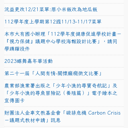
沅益更改12/21菜單:原小米飯改為地瓜飯
112學年度上學期第12週11/13-11/17菜單
本市大有國小辦理「112學年度健康促進學校計畫－
『視力保健』議題中心學校海報設計比賽」，請同
學踴躍投件
2023蝶舞嘉年華活動
第二十一屆「人間有情-關懷癲癇徵文比賽」
農業部漁業署出版之「少年小漁的尋寶奇航記」及
「少年小漁的尋魚冒險記（養殖篇）」電子繪本之
宣傳圖卡
財團法人金車文教基金會「碳排危機 Carbon Crisis
－議題式教材申請」訊息