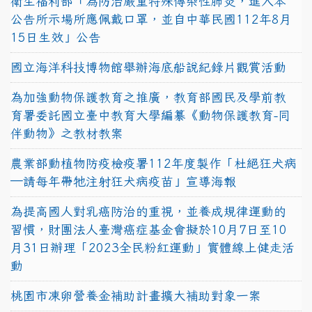
衛生福利部「為防治嚴重特殊傳染性肺炎，進入本
公告所示場所應佩戴口罩，並自中華民國112年8月
15日生效」公告
國立海洋科技博物館舉辦海底船說紀錄片觀賞活動
為加強動物保護教育之推廣，教育部國民及學前教
育署委託國立臺中教育大學編纂《動物保護教育-同
伴動物》之教材教案
農業部動植物防疫檢疫署112年度製作「杜絕狂犬病
—請每年帶牠注射狂犬病疫苗」宣導海報
為提高國人對乳癌防治的重視，並養成規律運動的
習慣，財團法人臺灣癌症基金會擬於10月7日至10
月31日辦理「2023全民粉紅運動」實體線上健走活
動
桃園市凍卵營養金補助計畫擴大補助對象一案