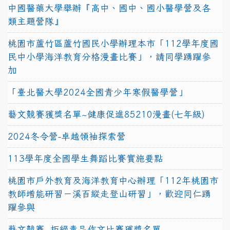
中國醫藥大學舉辦『高中、國中、國小醫學營及各
類主題營隊』
桃園市蘆竹區蘆竹國民小學辦理本市「112學年度國
民中小學海洋教育分格漫畫比賽」，請同學踴躍參
加
「臺北醫大學2024全國青少年寒假醫學營」
藝文競賽獲獎名單~健康促進85210漫畫(七年級)
2024冬令營-卓越領袖探索營
113學年度全國學生舞蹈比賽實施要點
桃園市戶外教育及海洋教育中心辦理「112年桃園市
教師增能研習－溪百縱走登山研習」，歡迎同仁踴
躍參與
藝文競賽~拒絕毒品作文比賽獲獎名單