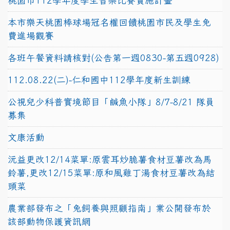
桃園市112學年度學生音樂比賽實施計畫
本市樂天桃園棒球場冠名權回饋桃園市民及學生免
費進場觀賽
各班午餐資料請核對(公告第一週0830-第五週0928)
112.08.22(二)-仁和國中112學年度新生訓練
公視兒少科普實境節目「鹹魚小隊」8/7-8/21 隊員
募集
文康活動
沅益更改12/14菜單:原雲耳炒脆薯食材豆薯改為馬
鈴薯,更改12/15菜單:原和風雞丁湯食材豆薯改為結
頭菜
農業部發布之「兔飼養與照顧指南」業公開發布於
該部動物保護資訊網