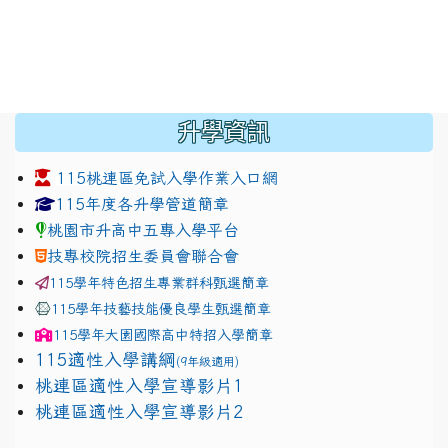
:::
升學資訊
115桃連區免試入學作業入口網
link to https://www.jhjhs.tyc.edu.tw/modules/tadnew
link to http://tyc.entry.ed
link to http://tyc.entry.ed
115年度各升學管道簡章
桃園市升高中五專入學平台
技專校院招生委員會聯合會
115學年特色招生專業群科甄選簡章
115學年技藝技能優良學生甄選簡章
115學年
大園國際高中
特招入學簡章
115適性入學講綱
(9年級適用)
link to https://docs.google.com/presentation/
桃連區適性入學宣導影片1
link to https://docs.google.com/presentation/
114適性入學講綱
1111
桃連區適性入學宣導影片2
(