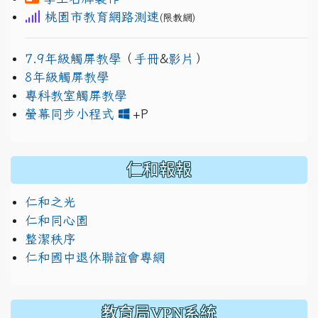
桃園市教育網路測速
(限教網)
7.9年級觸屏教學
（
手冊
&
影片
）
8年級觸屏教學
專科教室觸屏教學
link to https://www.jh
link to https://drive.googl
螢幕同步小程式
+P
仁和報報
仁和之光
仁和同心園
整潔秩序
仁和國中退休聯誼會專網
教育局VPN系統