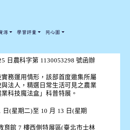
資源
學習評量
同心園
技魔法盒」科普特展活動
25 日農科字第 1130053298 號函辦
技實務運用情形，該部首度邀集所屬
/ChooseSys?s=05 style=font-size: 1rem; background-color:
/ChooseSys?s=05 style=font-size: 1rem; background-color:
校與法人，精選日常生活可見之農業
農業科技魔法盒」科普特展。
 1 日(星期二)至 10 月 13 日(星期
育館 7 樓西側特展區(臺北市士林