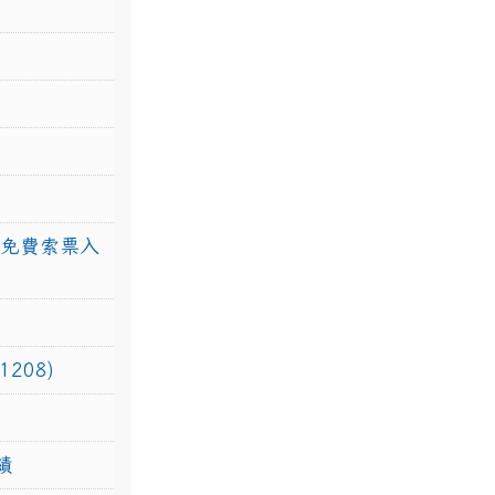
館免費索票入
208)
績