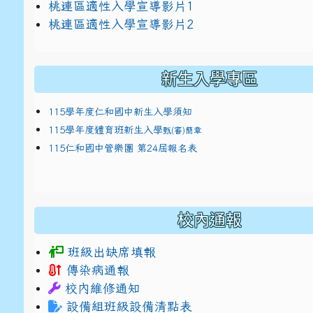
link to https://docs.google.com/presentat
桃連區適性入學宣導影片1
link to https://docs.google.com/presentat
114適性入學講綱
1
桃連區適性入學宣導影片2
(
新生入學專區
115學年度仁和國中新生入學須知
115學年度體育班新生入學
甄(審)簡章
115仁和國中管樂團 第24屆報名表
校內通報
班級出缺席填報
傳染病通報
校內維修通知
設備組班級設備清點表