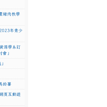
產豬肉教學
023年青少
資源學系訂
研討會」
戰」
馬鈴薯
網頁互動遊