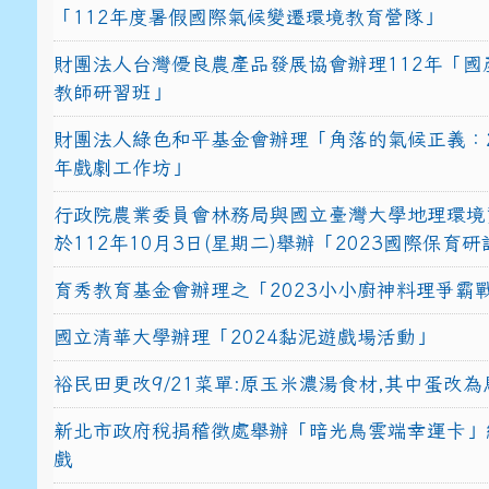
「112年度暑假國際氣候變遷環境教育營隊」
財團法人台灣優良農產品發展協會辦理112年「國
教師研習班」
財團法人綠色和平基金會辦理「角落的氣候正義：2
年戲劇工作坊」
行政院農業委員會林務局與國立臺灣大學地理環境
於112年10月3日(星期二)舉辦「2023國際保育
育秀教育基金會辦理之「2023小小廚神料理爭霸
國立清華大學辦理「2024黏泥遊戲場活動」
裕民田更改9/21菜單:原玉米濃湯食材,其中蛋改為
新北市政府稅捐稽徵處舉辦「暗光鳥雲端幸運卡」
戲