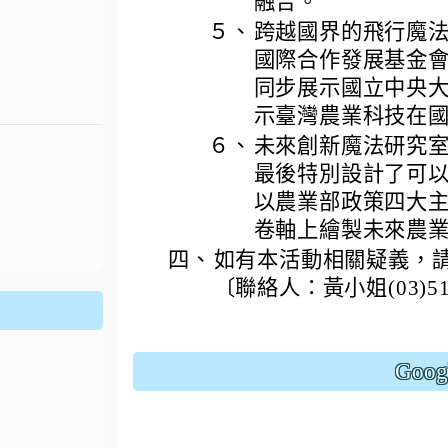
融合。
５、
跨越國界的飛行魔法
國際合作發展基金會
同步展示國立中央
示臺灣農業科技在
６、
未來創新魔法研究
最後特別設計了可
以農業部政策四大
卷軸上繪製未來農
.jhjhs.tyc.edu.tw/uploads/tad_blocks/file/%
oogle.com/file/d/1DRAbt49kEePJ5_zYCA1AuLinl3dysZ_8/
四、
如有本活動相關疑義，
〔聯絡人：黃小姐(03)518-
Goo