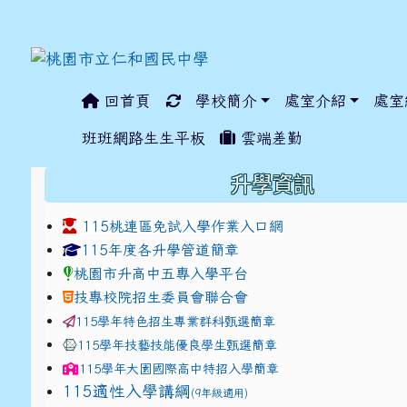
回首頁
學校簡介
處室介紹
處室
:::
班班網路生生平板
雲端差勤
:::
升學資訊
115桃連區免試入學作業入口網
link to https://www.jhjhs.tyc.edu.tw/modules/ta
link to http://tyc.entr
link to http://tyc.entr
115年度各升學管道簡章
桃園市升高中五專入學平台
技專校院招生委員會聯合會
115學年特色招生專業群科甄選簡章
115學年技藝技能優良學生甄選簡章
115學年
大園國際高中
特招入學簡章
115適性入學講綱
(9年級適用)