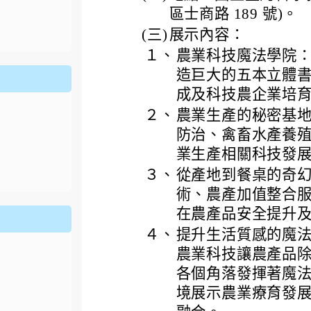
ion/d/1x3bih9gNpRNolaz0znBOn--g7OisECve/edit?usp=
區士商路 189 號)。
ion/d/1x3bih9gNpRNolaz0znBOn--g7OisECve/edit?usp=
111ㄅㄅ
link to https://docs.go114適性入學講綱
ogle.co
(
(三)
展示內容：
１、
農業科技魔法學院
造巨大的五本立體
成及科技農企業培
２、
農業生產的秘密基
防治、禽畜水產養
業生產相關科技發
３、
從產地到餐桌的奇
術、農產加值整合
在農產品安全提升
４、
提升生活質感的魔
農業科技讓農產品
各個角落發揮著魔
境展示農業療育發