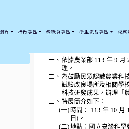
網頁
行政專區
教職員專區
學生家長專區
校務
農業部辦理「農業科
:::
一、
依據農業部 113 年 9 月 
理。
二、
為鼓勵民眾認識農業科
dnews/index.php?nsn=5425
y.edu.tw/NoExamImitate_TL/NoExamImitateHome/Page/Public
y.edu.tw/NoExamImitate_TL/NoExamImitateHome/Page/Public
試驗改良場所及相關學
科技研發成果，辦理「
三、
特展簡介如下：
(一)
時間： 113 年 10 月
日)。
(二)
地點：國立臺灣科學教