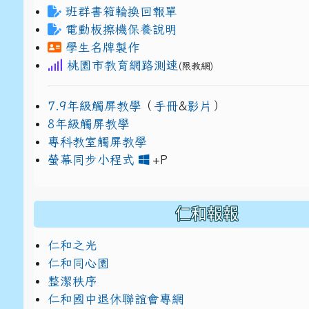
班群書箱輪換回報單
電動板擦機保養說明
學生名牌製作
桃園市教育網路測速
(限教網)
7.9年級觸屏教學
（
手冊
&
影片
）
8年級觸屏教學
專科教室觸屏教學
link to https://www
link to https://drive.g
螢幕同步小程式
+P
仁和報報
仁和之光
仁和同心園
整潔秩序
仁和國中退休聯誼會專網