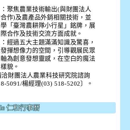
：聚焦農業技術輸出(與財團法人
合作)及農產品外銷相關技術，並
大學「臺灣農耕隊小行星」銘牌，展
國際合作及技術交流方面成就。
室：經過五大主題滿滿知識及驚喜，
以發揮想像力的空間，引導觀展民眾
主軸為創意發想靈感，在空白的魔法
業樣貌。
E9%BB%9E2%E4%B8%8B%E5%9F%B7%E8%A1%8C%E5%8F%
view?usp=sharing
請洽財團法人農業科技研究院諮詢
5091/楊經理(03) 518-5202〕。
gle 仁和行事曆