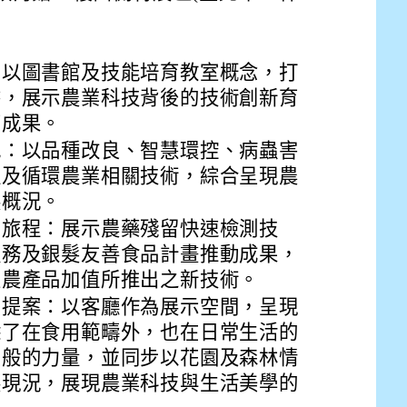
drive_link&ouid=115921082145615632562&rtpof=true&
drive_link&ouid=115921082145615632562&rtpof=true&
m/presentation/d/14fN7FrCDS9g9keYgSUmfVbCTNGSK
：以圖書館及技能培育教室概念，打
書，展示農業科技背後的技術創新育
育成果。
地：以品種改良、智慧環控、病蟲害
殖及循環農業相關技術，綜合呈現農
展概況。
幻旅程：展示農藥殘留快速檢測技
服務及銀髮友善食品計畫推動成果，
及農產品加值所推出之新技術。
法提案：以客廳作為展示空間，呈現
除了在食用範疇外，也在日常生活的
法般的力量，並同步以花園及森林情
展現況，展現農業科技與生活美學的