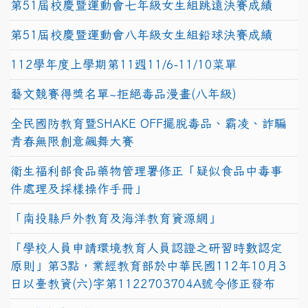
第51屆校慶暨運動會七年級女生組跳遠決賽成績
第51屆校慶暨運動會八年級女生組鉛球決賽成績
112學年度上學期第11週11/6-11/10菜單
藝文競賽得獎名單~拒絕毒品漫畫(八年級)
全民國防教育暨SHAKE OFF擺脫毒品、霸凌、詐騙
青春無限創意飆舞大賽
衛生福利部食品藥物管理署修正「疑似食品中毒事
件處理及採樣操作手冊」
「南投縣戶外教育及海洋教育資源網」
「學校人員申請環境教育人員認證之研習時數認定
原則」第3點，業經教育部於中華民國112年10月3
日以臺教資(六)字第1122703704A號令修正發布