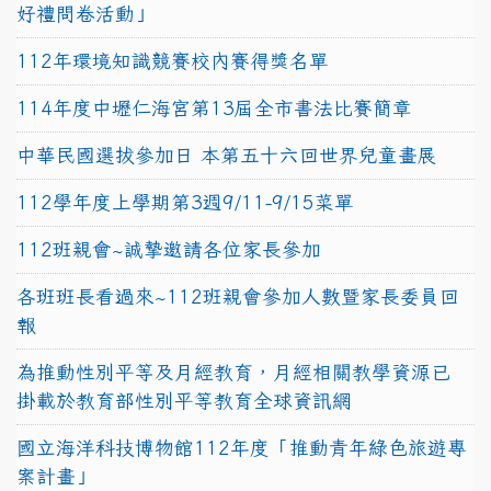
好禮問卷活動」
112年環境知識競賽校內賽得獎名單
114年度中壢仁海宮第13屆全市書法比賽簡章
中華民國選拔參加日 本第五十六回世界兒童畫展
112學年度上學期第3週9/11-9/15菜單
112班親會~誠摯邀請各位家長參加
各班班長看過來~112班親會參加人數暨家長委員回
報
為推動性別平等及月經教育，月經相關教學資源已
掛載於教育部性別平等教育全球資訊網
國立海洋科技博物館112年度「推動青年綠色旅遊專
案計畫」