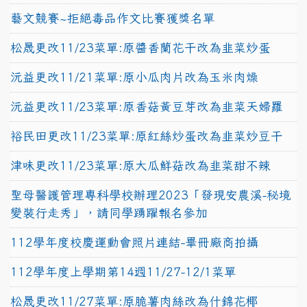
藝文競賽~拒絕毒品作文比賽獲獎名單
松晟更改11/23菜單:原醬香蘭花干改為韭菜炒蛋
沅益更改11/21菜單:原小瓜肉片改為玉米肉燥
沅益更改11/23菜單:原香菇黃豆芽改為韭菜天婦羅
裕民田更改11/23菜單:原紅絲炒蛋改為韭菜炒豆干
津味更改11/23菜單:原大瓜鮮菇改為韭菜甜不辣
聖母醫護管理專科學校辦理2023「發現安農溪-秘境
變裝行走秀」，請同學踴躍報名參加
112學年度校慶運動會照片連結-畢冊廠商拍攝
112學年度上學期第14週11/27-12/1菜單
松晟更改11/27菜單:原脆薯肉絲改為什錦花椰