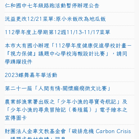
仁和國中七年級路跑活動暫停辦理公告
沅益更改12/21菜單:原小米飯改為地瓜飯
112學年度上學期第12週11/13-11/17菜單
本市大有國小辦理「112學年度健康促進學校計畫－
『視力保健』議題中心學校海報設計比賽」，請同
學踴躍投件
2023蝶舞嘉年華活動
第二十一屆「人間有情-關懷癲癇徵文比賽」
農業部漁業署出版之「少年小漁的尋寶奇航記」及
「少年小漁的尋魚冒險記（養殖篇）」電子繪本之
宣傳圖卡
財團法人金車文教基金會「碳排危機 Carbon Crisis