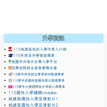
:::
升學資訊
115桃連區免試入學作業入口網
link to https://www.jhjhs.tyc.edu.tw/modules/tadnew
link to http://tyc.entry.ed
link to http://tyc.entry.ed
115年度各升學管道簡章
桃園市升高中五專入學平台
技專校院招生委員會聯合會
115學年特色招生專業群科甄選簡章
115學年技藝技能優良學生甄選簡章
115學年
大園國際高中
特招入學簡章
115適性入學講綱
(9年級適用)
link to https://docs.google.com/presentation/
桃連區適性入學宣導影片1
link to https://docs.google.com/presentation/
114適性入學講綱
1111
桃連區適性入學宣導影片2
(