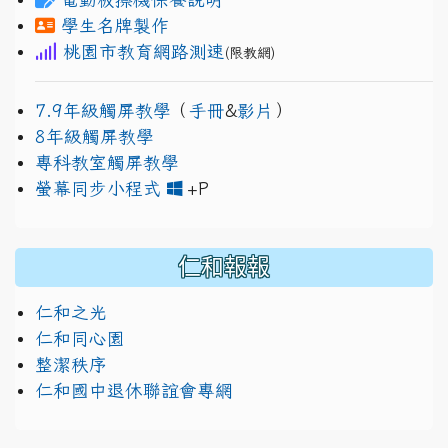
學生名牌製作
桃園市教育網路測速
(限教網)
7.9年級觸屏教學
（
手冊
&
影片
）
8年級觸屏教學
專科教室觸屏教學
link to https://www.jh
link to https://drive.googl
螢幕同步小程式
+P
仁和報報
仁和之光
仁和同心園
整潔秩序
仁和國中退休聯誼會專網