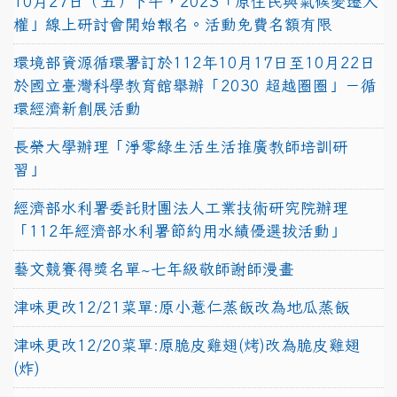
10月27日（五）下午，2023「原住民與氣候變遷人
權」線上研討會開始報名。活動免費名額有限
環境部資源循環署訂於112年10月17日至10月22日
於國立臺灣科學教育館舉辦「2030 超越圈圈」－循
環經濟新創展活動
長榮大學辦理「淨零綠生活生活推廣教師培訓研
習」
經濟部水利署委託財團法人工業技術研究院辦理
「112年經濟部水利署節約用水績優選拔活動」
藝文競賽得獎名單~七年級敬師謝師漫畫
津味更改12/21菜單:原小薏仁蒸飯改為地瓜蒸飯
津味更改12/20菜單:原脆皮雞翅(烤)改為脆皮雞翅
(炸)