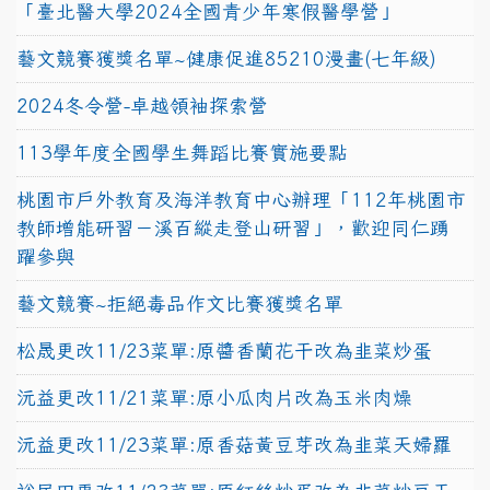
「臺北醫大學2024全國青少年寒假醫學營」
藝文競賽獲獎名單~健康促進85210漫畫(七年級)
2024冬令營-卓越領袖探索營
113學年度全國學生舞蹈比賽實施要點
桃園市戶外教育及海洋教育中心辦理「112年桃園市
教師增能研習－溪百縱走登山研習」，歡迎同仁踴
躍參與
藝文競賽~拒絕毒品作文比賽獲獎名單
松晟更改11/23菜單:原醬香蘭花干改為韭菜炒蛋
沅益更改11/21菜單:原小瓜肉片改為玉米肉燥
沅益更改11/23菜單:原香菇黃豆芽改為韭菜天婦羅