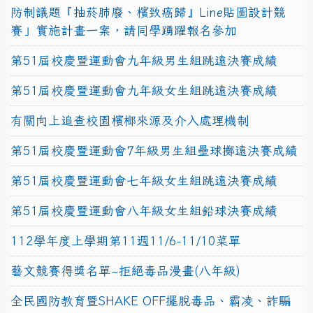
防制議題『抽菸肺廢、檳致癌歸』Line貼圖設計競
賽」實施計畫一案，請同學踴躍報名參加
第51屆校慶暨運動會九年級男生組跳遠決賽成績
第51屆校慶暨運動會九年級女生組跳遠決賽成績
有關向上追查校園檳榔來源及介入處理機制
第51屆校慶暨運動會7年級男生組壘球擲遠決賽成績
第51屆校慶暨運動會七年級女生組跳遠決賽成績
第51屆校慶暨運動會八年級女生組鉛球決賽成績
112學年度上學期第11週11/6-11/10菜單
藝文競賽得獎名單~拒絕毒品漫畫(八年級)
全民國防教育暨SHAKE OFF擺脫毒品、霸凌、詐騙