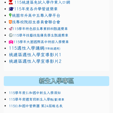
115桃連區免試入學作業入口網
link to https://www.jhjhs.tyc.edu.tw/modules/tadnew
link to http://tyc.entry.ed
link to http://tyc.entry.ed
115年度各升學管道簡章
桃園市升高中五專入學平台
技專校院招生委員會聯合會
115學年特色招生專業群科甄選簡章
115學年技藝技能優良學生甄選簡章
115學年
大園國際高中
特招入學簡章
115適性入學講綱
(9年級適用)
link to https://docs.google.com/presentation/
桃連區適性入學宣導影片1
link to https://docs.google.com/presentation/
114適性入學講綱
1111
桃連區適性入學宣導影片2
(
新生入學專區
115學年度仁和國中新生入學須知
115學年度體育班新生入學
甄(審)簡章
115仁和國中管樂團 第24屆報名表