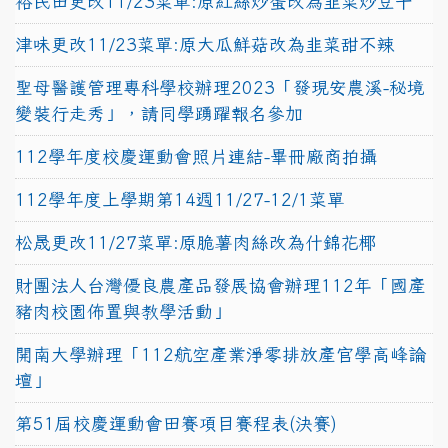
裕民田更改11/23菜單:原紅絲炒蛋改為韭菜炒豆干
津味更改11/23菜單:原大瓜鮮菇改為韭菜甜不辣
聖母醫護管理專科學校辦理2023「發現安農溪-秘境
變裝行走秀」，請同學踴躍報名參加
112學年度校慶運動會照片連結-畢冊廠商拍攝
112學年度上學期第14週11/27-12/1菜單
松晟更改11/27菜單:原脆薯肉絲改為什錦花椰
財團法人台灣優良農產品發展協會辦理112年「國產
豬肉校園佈置與教學活動」
開南大學辦理「112航空產業淨零排放產官學高峰論
壇」
第51屆校慶運動會田賽項目賽程表(決賽)