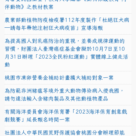
伴動物》之教材教案
農業部動植物防疫檢疫署112年度製作「杜絕狂犬病
—請每年帶牠注射狂犬病疫苗」宣導海報
為提高國人對乳癌防治的重視，並養成規律運動的
習慣，財團法人臺灣癌症基金會擬於10月7日至10
月31日辦理「2023全民粉紅運動」實體線上健走活
動
桃園市凍卵營養金補助計畫擴大補助對象一案
為防範非洲豬瘟等境外重大動物傳染病入侵我國，
請勿違法輸入含豬肉製品及其他動植物產品
有關海洋委員會海洋保育署「2023海洋保育創意戲
劇競賽」延長報名時間一案
社團法人中華民國荒野保護協會桃園分會辦理節能