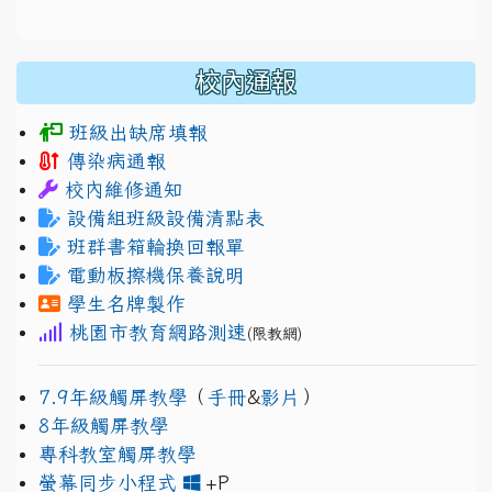
校內通報
班級出缺席填報
傳染病通報
校內維修通知
設備組班級設備清點表
班群書箱輪換回報單
電動板擦機保養說明
學生名牌製作
桃園市教育網路測速
(限教網)
7.9年級觸屏教學
（
手冊
&
影片
）
8年級觸屏教學
專科教室觸屏教學
link to https://www.jh
link to https://drive.googl
螢幕同步小程式
+P