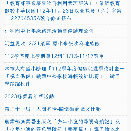
「教育部事業廢棄物再利用管理辦法」，業經教育
部於中華民國112年11月28日以臺教資（六）字第
1122704535A號令修正發布
仁和國中七年級路跑活動暫停辦理公告
沅益更改12/21菜單:原小米飯改為地瓜飯
112學年度上學期第12週11/13-11/17菜單
本市大有國小辦理「112學年度健康促進學校計畫－
『視力保健』議題中心學校海報設計比賽」，請同
學踴躍投件
2023蝶舞嘉年華活動
第二十一屆「人間有情-關懷癲癇徵文比賽」
農業部漁業署出版之「少年小漁的尋寶奇航記」及
「少年小漁的尋魚冒險記（養殖篇）」電子繪本之