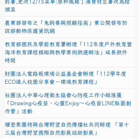
鈴薯,更改12/15菜單:原和風雞丁湯食材豆薯改為結
頭菜
農業部發布之「兔飼養與照顧指南」業公開發布於
該部動物保護資訊網
教育部國民及學前教育署辦理「112年度戶外教育暨
海洋教育課程模組與教學案例徵選辦法」延長徵件
時間
財團法人電路板環境公益基金會辦理「112學年度
ECO達人校園分享會－環境教育課程」
社團法人中華心理衛生協會心防疫工作小組推廣
「Drawing心疫苗，心靈Enjoy〜心疫苗LINE貼圖創
作營」活動
耀登集團特與台灣野望自然傳播社共同辦理 「第十
三屆台灣野望國際自然影展巡迴影展」