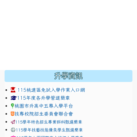
:::
升學資訊
115桃連區免試入學作業入口網
link to https://www.jhjhs.tyc.edu.tw/modules/tadnew
link to http://tyc.entry.ed
link to http://tyc.entry.ed
115年度各升學管道簡章
桃園市升高中五專入學平台
技專校院招生委員會聯合會
115學年特色招生專業群科甄選簡章
115學年技藝技能優良學生甄選簡章