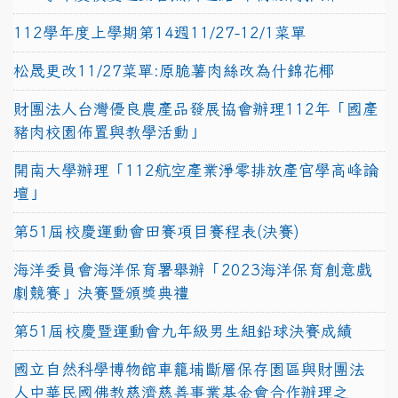
112學年度上學期第14週11/27-12/1菜單
松晟更改11/27菜單:原脆薯肉絲改為什錦花椰
財團法人台灣優良農產品發展協會辦理112年「國產
豬肉校園佈置與教學活動」
開南大學辦理「112航空產業淨零排放產官學高峰論
壇」
第51屆校慶運動會田賽項目賽程表(決賽)
海洋委員會海洋保育署舉辦「2023海洋保育創意戲
劇競賽」決賽暨頒獎典禮
第51屆校慶暨運動會九年級男生組鉛球決賽成績
國立自然科學博物館車籠埔斷層保存園區與財團法
人中華民國佛教慈濟慈善事業基金會合作辦理之