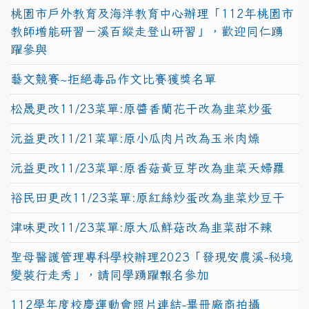
桃園市戶外教育及海洋教育中心辦理「112年桃園市
教師增能研習－溪百縱走登山研習」，歡迎同仁踴
躍參與
藝文競賽~拒絕毒品作文比賽獲獎名單
松晟更改11/23菜單:原醬香蘭花干改為韭菜炒蛋
沅益更改11/21菜單:原小瓜肉片改為玉米肉燥
沅益更改11/23菜單:原香菇黃豆芽改為韭菜天婦羅
裕民田更改11/23菜單:原紅絲炒蛋改為韭菜炒豆干
津味更改11/23菜單:原大瓜鮮菇改為韭菜甜不辣
聖母醫護管理專科學校辦理2023「發現安農溪-秘境
變裝行走秀」，請同學踴躍報名參加
112學年度校慶運動會照片連結-畢冊廠商拍攝