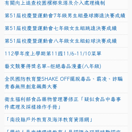
有關向上追查校園檳榔來源及介入處理機制
第51屆校慶暨運動會7年級男生組壘球擲遠決賽成績
第51屆校慶暨運動會七年級女生組跳遠決賽成績
第51屆校慶暨運動會八年級女生組鉛球決賽成績
112學年度上學期第11週11/6-11/10菜單
藝文競賽得獎名單~拒絕毒品漫畫(八年級)
全民國防教育暨SHAKE OFF擺脫毒品、霸凌、詐騙
青春無限創意飆舞大賽
衛生福利部食品藥物管理署修正「疑似食品中毒事
件處理及採樣操作手冊」
「南投縣戶外教育及海洋教育資源網」