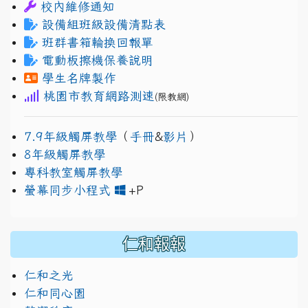
校內維修通知
設備組班級設備清點表
班群書箱輪換回報單
電動板擦機保養說明
學生名牌製作
桃園市教育網路測速
(限教網)
7.9年級觸屏教學
（
手冊
&
影片
）
8年級觸屏教學
專科教室觸屏教學
link to https://www.jh
link to https://drive.googl
螢幕同步小程式
+P
仁和報報
仁和之光
仁和同心園