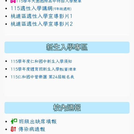
115學年
大園國際高中
特招入學簡章
115適性入學講綱
(9年級適用)
link to https://docs.google.com/presentation/
桃連區適性入學宣導影片1
link to https://docs.google.com/presentation/
114適性入學講綱
1111
桃連區適性入學宣導影片2
(
新生入學專區
115學年度仁和國中新生入學須知
115學年度體育班新生入學
甄(審)簡章
115仁和國中管樂團 第24屆報名表
校內通報
班級出缺席填報
傳染病通報