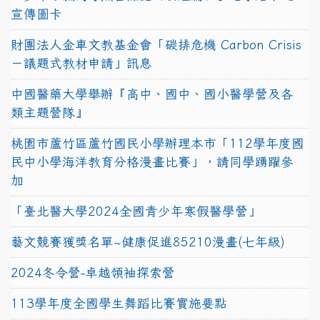
宣傳圖卡
財團法人金車文教基金會「碳排危機 Carbon Crisis
－議題式教材申請」訊息
中國醫藥大學舉辦『高中、國中、國小醫學營及各
類主題營隊』
桃園市蘆竹區蘆竹國民小學辦理本市「112學年度國
民中小學海洋教育分格漫畫比賽」，請同學踴躍參
加
「臺北醫大學2024全國青少年寒假醫學營」
藝文競賽獲獎名單~健康促進85210漫畫(七年級)
2024冬令營-卓越領袖探索營
113學年度全國學生舞蹈比賽實施要點