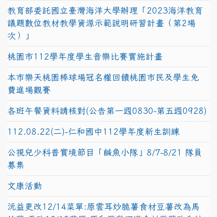
教育部委託國立臺灣海洋大學辦理「2023海洋教育
議題數位教材教學資源示範說明研習計畫（第2場
次）」
桃園市112學年度學生音樂比賽實施計畫
本市樂天桃園棒球場冠名權回饋桃園市民及學生免
費進場觀賽
各班午餐資料請核對(公告第一週0830-第五週0928)
112.08.22(二)-仁和國中112學年度新生訓練
公視兒少科普實境節目「鹹魚小隊」8/7-8/21 隊員
募集
文康活動
沅益更改12/14菜單:原雲耳炒脆薯食材豆薯改為馬