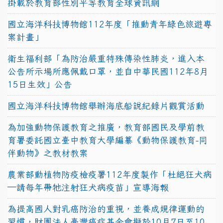
掛載於教育部性別平等教育全球資訊網
國立海洋科技博物館112年度「推動青年綠色旅遊專
案計畫」
衛生福利部「為防治嚴重特殊傳染性肺炎，進入本
公告所示場所應佩戴口罩，並自中華民國112年8月
15日生效」公告
國立海洋科技博物館舉辦海底船說紀錄片觀賞活動
為加強動物保護教育之推廣，教育部國民及學前教
育署委託國立臺中教育大學編纂《動物保護教育-同
伴動物》之教材教案
農業部動植物防疫檢疫署112年度製作「杜絕狂犬病
—請每年帶牠注射狂犬病疫苗」宣導海報
為提高國人對乳癌防治的重視，並養成規律運動的
習慣，財團法人臺灣癌症基金會擬於10月7日至10