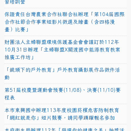
習培訓營
保證責任台灣農業合作社聯合社辦理「第104屆國際
合作社節合作事業短影片徵選及繪畫（含四格漫
畫）比賽」
財團法人主婦聯盟環境保護基金會會謹訂於112年
10月31日辦理「主婦聯盟X關渡國中能源教育教案
推廣工作坊」
「鏡頭下的戶外教育」戶外教育攝影展作品徵件活
動
第51屆校慶暨運動會預賽(11/08)、決賽(11/10)賽
程表
本市東興國中辦理113年度校園菸檳危害防制教育
「網紅就是你」短片競賽，請同學踴躍報名參加
本府衛生局辦理112年「發現你的健康之美」抽獎活