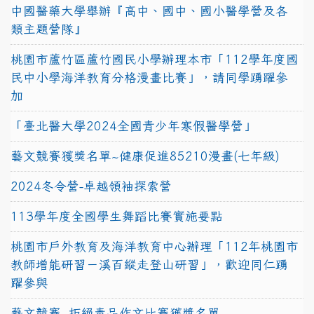
中國醫藥大學舉辦『高中、國中、國小醫學營及各
類主題營隊』
桃園市蘆竹區蘆竹國民小學辦理本市「112學年度國
民中小學海洋教育分格漫畫比賽」，請同學踴躍參
加
「臺北醫大學2024全國青少年寒假醫學營」
藝文競賽獲獎名單~健康促進85210漫畫(七年級)
2024冬令營-卓越領袖探索營
113學年度全國學生舞蹈比賽實施要點
桃園市戶外教育及海洋教育中心辦理「112年桃園市
教師增能研習－溪百縱走登山研習」，歡迎同仁踴
躍參與
藝文競賽~拒絕毒品作文比賽獲獎名單