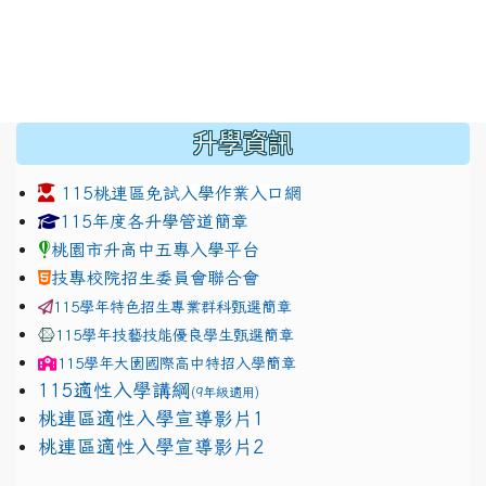
:::
升學資訊
115桃連區免試入學作業入口網
link to https://www.jhjhs.tyc.edu.tw/modules/tadnew
link to http://tyc.entry.ed
link to http://tyc.entry.ed
115年度各升學管道簡章
桃園市升高中五專入學平台
技專校院招生委員會聯合會
115學年特色招生專業群科甄選簡章
115學年技藝技能優良學生甄選簡章
115學年
大園國際高中
特招入學簡章
115適性入學講綱
(9年級適用)
link to https://docs.google.com/presentation/
桃連區適性入學宣導影片1
link to https://docs.google.com/presentation/
114適性入學講綱
1111
桃連區適性入學宣導影片2
(