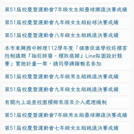
第51屆校慶暨運動會7年級女生組壘球擲遠決賽成績
第51屆校慶暨運動會九年級女生組鉛球決賽成績
第51屆校慶暨運動會八年級女生組跳遠決賽成績
本市東興國中辦理112學年度「健康促進學校菸檳害
防制議題『抽菸肺廢、檳致癌歸』Line貼圖設計競
賽」實施計畫一案，請同學踴躍報名參加
第51屆校慶暨運動會九年級男生組跳遠決賽成績
第51屆校慶暨運動會九年級女生組跳遠決賽成績
有關向上追查校園檳榔來源及介入處理機制
第51屆校慶暨運動會7年級男生組壘球擲遠決賽成績
第51屆校慶暨運動會七年級女生組跳遠決賽成績