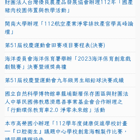
財團法人台灣優良農產品發展協會辦理112年「國產
豬肉校園佈置與教學活動」
開南大學辦理「112航空產業淨零排放產官學高峰論
壇」
第51屆校慶運動會田賽項目賽程表(決賽)
海洋委員會海洋保育署舉辦「2023海洋保育創意戲
劇競賽」決賽暨頒獎典禮
第51屆校慶暨運動會九年級男生組鉛球決賽成績
國立自然科學博物館車籠埔斷層保存園區與財團法
人中華民國佛教慈濟慈善事業基金會合作辦理之
「行動環保教育車2.0 淨零未來館」活動
本市高榮國小辦理「112學年度健康促進學校計畫
─『口腔衛生』議題中心學校創意海報製作比賽，
請同學踴躍投件