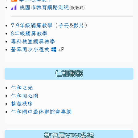
桃園市教育網路測速
(限教網)
7.9年級觸屏教學
（
手冊
&
影片
）
8年級觸屏教學
專科教室觸屏教學
link to https://www.jh
link to https://drive.googl
螢幕同步小程式
+P
仁和報報
仁和之光
仁和同心園
整潔秩序
仁和國中退休聯誼會專網
教育局VPN系統