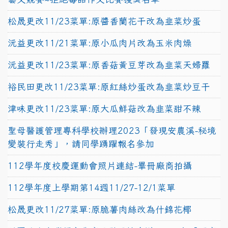
松晟更改11/23菜單:原醬香蘭花干改為韭菜炒蛋
沅益更改11/21菜單:原小瓜肉片改為玉米肉燥
沅益更改11/23菜單:原香菇黃豆芽改為韭菜天婦羅
裕民田更改11/23菜單:原紅絲炒蛋改為韭菜炒豆干
津味更改11/23菜單:原大瓜鮮菇改為韭菜甜不辣
聖母醫護管理專科學校辦理2023「發現安農溪-秘境
變裝行走秀」，請同學踴躍報名參加
112學年度校慶運動會照片連結-畢冊廠商拍攝
112學年度上學期第14週11/27-12/1菜單
松晟更改11/27菜單:原脆薯肉絲改為什錦花椰