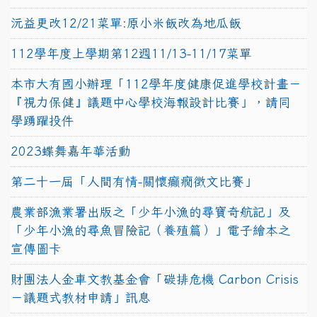
沅益更改12/21菜單:原小米飯改為地瓜飯
112學年度上學期第12週11/13-11/17菜單
本市大有國小辦理「112學年度健康促進學校計畫－
『視力保健』議題中心學校海報設計比賽」，請同
學踴躍投件
2023蝶舞嘉年華活動
第二十一屆「人間有情-關懷癲癇徵文比賽」
農業部漁業署出版之「少年小漁的尋寶奇航記」及
「少年小漁的尋魚冒險記（養殖篇）」電子繪本之
宣傳圖卡
財團法人金車文教基金會「碳排危機 Carbon Crisis
－議題式教材申請」訊息