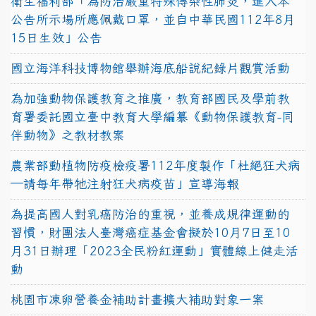
衛生福利部「為防治嚴重特殊傳染性肺炎，進入本
公告所示場所應佩戴口罩，並自中華民國112年8月
15日生效」公告
國立海洋科技博物館舉辦海底船說紀錄片觀賞活動
為加強動物保護教育之推廣，教育部國民及學前教
育署委託國立臺中教育大學編纂《動物保護教育-同
伴動物》之教材教案
農業部動植物防疫檢疫署112年度製作「杜絕狂犬病
—請每年帶牠注射狂犬病疫苗」宣導海報
為提高國人對乳癌防治的重視，並養成規律運動的
習慣，財團法人臺灣癌症基金會擬於10月7日至10
月31日辦理「2023全民粉紅運動」實體線上健走活
動
桃園市凍卵營養金補助計畫擴大補助對象一案