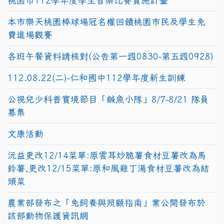
桃園市112學年度學生音樂比賽實施計畫
本市樂天桃園棒球場冠名權回饋桃園市民及學生免
費進場觀賽
各班午餐資料請核對(公告第一週0830-第五週0928)
112.08.22(二)-仁和國中112學年度新生訓練
公視兒少科普實境節目「鹹魚小隊」8/7-8/21 隊員
募集
文康活動
沅益更改12/14菜單:原雲耳炒脆薯食材豆薯改為馬
鈴薯,更改12/15菜單:原和風雞丁湯食材豆薯改為結
頭菜
農業部發布之「兔飼養與照顧指南」業公開發布於
該部動物保護資訊網