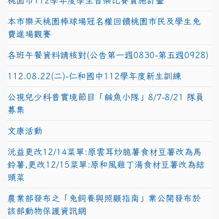
桃園市112學年度學生音樂比賽實施計畫
本市樂天桃園棒球場冠名權回饋桃園市民及學生免
費進場觀賽
各班午餐資料請核對(公告第一週0830-第五週0928)
112.08.22(二)-仁和國中112學年度新生訓練
公視兒少科普實境節目「鹹魚小隊」8/7-8/21 隊員
募集
文康活動
沅益更改12/14菜單:原雲耳炒脆薯食材豆薯改為馬
鈴薯,更改12/15菜單:原和風雞丁湯食材豆薯改為結
頭菜
農業部發布之「兔飼養與照顧指南」業公開發布於
該部動物保護資訊網