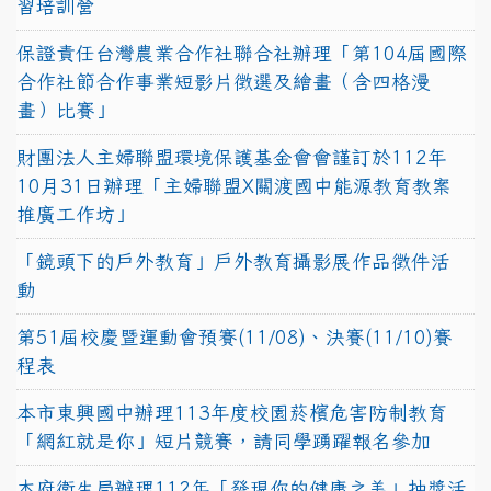
習培訓營
保證責任台灣農業合作社聯合社辦理「第104屆國際
合作社節合作事業短影片徵選及繪畫（含四格漫
畫）比賽」
財團法人主婦聯盟環境保護基金會會謹訂於112年
10月31日辦理「主婦聯盟X關渡國中能源教育教案
推廣工作坊」
「鏡頭下的戶外教育」戶外教育攝影展作品徵件活
動
第51屆校慶暨運動會預賽(11/08)、決賽(11/10)賽
程表
本市東興國中辦理113年度校園菸檳危害防制教育
「網紅就是你」短片競賽，請同學踴躍報名參加
本府衛生局辦理112年「發現你的健康之美」抽獎活