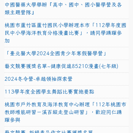
中國醫藥大學舉辦『高中、國中、國小醫學營及各
類主題營隊』
桃園市蘆竹區蘆竹國民小學辦理本市「112學年度國
民中小學海洋教育分格漫畫比賽」，請同學踴躍參
加
「臺北醫大學2024全國青少年寒假醫學營」
藝文競賽獲獎名單~健康促進85210漫畫(七年級)
2024冬令營-卓越領袖探索營
113學年度全國學生舞蹈比賽實施要點
桃園市戶外教育及海洋教育中心辦理「112年桃園市
教師增能研習－溪百縱走登山研習」，歡迎同仁踴
躍參與
藝文競賽~拒絕毒品作文比賽獲獎名單