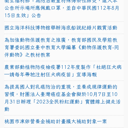
衛生福利部「為防治嚴重特殊傳染性肺炎，進入本
公告所示場所應佩戴口罩，並自中華民國112年8月
15日生效」公告
國立海洋科技博物館舉辦海底船說紀錄片觀賞活動
為加強動物保護教育之推廣，教育部國民及學前教
育署委託國立臺中教育大學編纂《動物保護教育-同
伴動物》之教材教案
農業部動植物防疫檢疫署112年度製作「杜絕狂犬病
—請每年帶牠注射狂犬病疫苗」宣導海報
為提高國人對乳癌防治的重視，並養成規律運動的
習慣，財團法人臺灣癌症基金會擬於10月7日至10
月31日辦理「2023全民粉紅運動」實體線上健走活
動
桃園市凍卵營養金補助計畫擴大補助對象一案