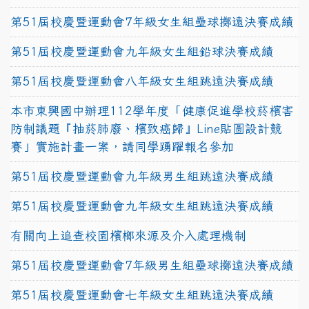
第51屆校慶暨運動會7年級女生組壘球擲遠決賽成績
第51屆校慶暨運動會九年級女生組鉛球決賽成績
第51屆校慶暨運動會八年級女生組跳遠決賽成績
本市東興國中辦理112學年度「健康促進學校菸檳害
防制議題『抽菸肺廢、檳致癌歸』Line貼圖設計競
賽」實施計畫一案，請同學踴躍報名參加
第51屆校慶暨運動會九年級男生組跳遠決賽成績
第51屆校慶暨運動會九年級女生組跳遠決賽成績
有關向上追查校園檳榔來源及介入處理機制
第51屆校慶暨運動會7年級男生組壘球擲遠決賽成績
第51屆校慶暨運動會七年級女生組跳遠決賽成績