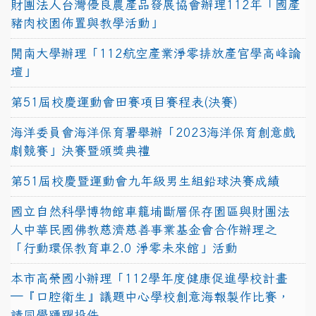
財團法人台灣優良農產品發展協會辦理112年「國產
豬肉校園佈置與教學活動」
開南大學辦理「112航空產業淨零排放產官學高峰論
壇」
第51屆校慶運動會田賽項目賽程表(決賽)
海洋委員會海洋保育署舉辦「2023海洋保育創意戲
劇競賽」決賽暨頒獎典禮
第51屆校慶暨運動會九年級男生組鉛球決賽成績
國立自然科學博物館車籠埔斷層保存園區與財團法
人中華民國佛教慈濟慈善事業基金會合作辦理之
「行動環保教育車2.0 淨零未來館」活動
本市高榮國小辦理「112學年度健康促進學校計畫
─『口腔衛生』議題中心學校創意海報製作比賽，
請同學踴躍投件