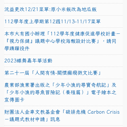
沅益更改12/21菜單:原小米飯改為地瓜飯
112學年度上學期第12週11/13-11/17菜單
本市大有國小辦理「112學年度健康促進學校計畫－
『視力保健』議題中心學校海報設計比賽」，請同
學踴躍投件
2023蝶舞嘉年華活動
第二十一屆「人間有情-關懷癲癇徵文比賽」
農業部漁業署出版之「少年小漁的尋寶奇航記」及
「少年小漁的尋魚冒險記（養殖篇）」電子繪本之
宣傳圖卡
財團法人金車文教基金會「碳排危機 Carbon Crisis
－議題式教材申請」訊息