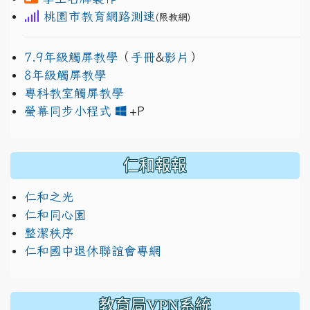
桃園市教育網路測速
(限教網)
7.9年級觸屏教學
（
手冊
&
影片
）
8年級觸屏教學
專科教室觸屏教學
link to https://www.jh
link to https://drive.googl
螢幕同步小程式
+P
仁和報報
仁和之光
仁和同心園
整潔秩序
仁和國中退休聯誼會專網
教育局VPN系統