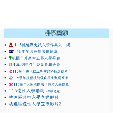
:::
升學資訊
115桃連區免試入學作業入口網
link to https://www.jhjhs.tyc.edu.tw/modules/tadnew
link to http://tyc.entry.ed
link to http://tyc.entry.ed
115年度各升學管道簡章
桃園市升高中五專入學平台
技專校院招生委員會聯合會
115學年特色招生專業群科甄選簡章
115學年技藝技能優良學生甄選簡章
115學年
大園國際高中
特招入學簡章
115適性入學講綱
(9年級適用)
link to https://docs.google.com/presentation/
桃連區適性入學宣導影片1
link to https://docs.google.com/presentation/
114適性入學講綱
1111
桃連區適性入學宣導影片2
(