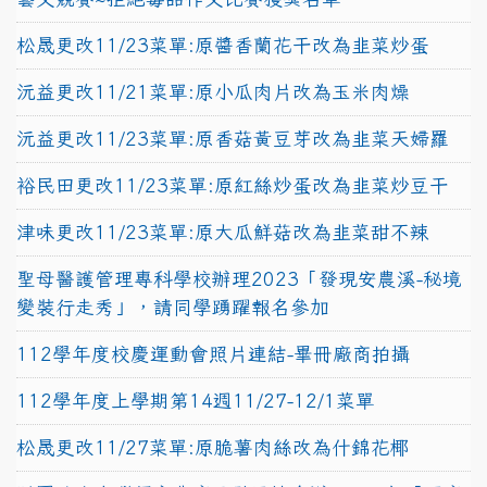
松晟更改11/23菜單:原醬香蘭花干改為韭菜炒蛋
沅益更改11/21菜單:原小瓜肉片改為玉米肉燥
沅益更改11/23菜單:原香菇黃豆芽改為韭菜天婦羅
裕民田更改11/23菜單:原紅絲炒蛋改為韭菜炒豆干
津味更改11/23菜單:原大瓜鮮菇改為韭菜甜不辣
聖母醫護管理專科學校辦理2023「發現安農溪-秘境
變裝行走秀」，請同學踴躍報名參加
112學年度校慶運動會照片連結-畢冊廠商拍攝
112學年度上學期第14週11/27-12/1菜單
松晟更改11/27菜單:原脆薯肉絲改為什錦花椰