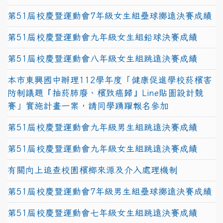
第51屆校慶暨運動會7年級女生組壘球擲遠決賽成績
第51屆校慶暨運動會九年級女生組鉛球決賽成績
第51屆校慶暨運動會八年級女生組跳遠決賽成績
本市東興國中辦理112學年度「健康促進學校菸檳害
防制議題『抽菸肺廢、檳致癌歸』Line貼圖設計競
賽」實施計畫一案，請同學踴躍報名參加
第51屆校慶暨運動會九年級男生組跳遠決賽成績
第51屆校慶暨運動會九年級女生組跳遠決賽成績
有關向上追查校園檳榔來源及介入處理機制
第51屆校慶暨運動會7年級男生組壘球擲遠決賽成績
第51屆校慶暨運動會七年級女生組跳遠決賽成績