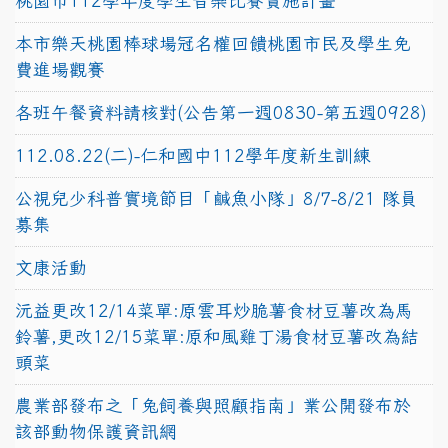
桃園市112學年度學生音樂比賽實施計畫
本市樂天桃園棒球場冠名權回饋桃園市民及學生免
費進場觀賽
各班午餐資料請核對(公告第一週0830-第五週0928)
112.08.22(二)-仁和國中112學年度新生訓練
公視兒少科普實境節目「鹹魚小隊」8/7-8/21 隊員
募集
文康活動
沅益更改12/14菜單:原雲耳炒脆薯食材豆薯改為馬
鈴薯,更改12/15菜單:原和風雞丁湯食材豆薯改為結
頭菜
農業部發布之「兔飼養與照顧指南」業公開發布於
該部動物保護資訊網