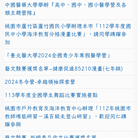
中國醫藥大學舉辦『高中、國中、國小醫學營及各
類主題營隊』
桃園市蘆竹區蘆竹國民小學辦理本市「112學年度國
民中小學海洋教育分格漫畫比賽」，請同學踴躍參
加
「臺北醫大學2024全國青少年寒假醫學營」
藝文競賽獲獎名單~健康促進85210漫畫(七年級)
2024冬令營-卓越領袖探索營
113學年度全國學生舞蹈比賽實施要點
桃園市戶外教育及海洋教育中心辦理「112年桃園市
教師增能研習－溪百縱走登山研習」，歡迎同仁踴
躍參與
藝文競賽~拒絕毒品作文比賽獲獎名單