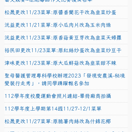
松晟更改11/23菜單:原醬香蘭花干改為韭菜炒蛋
沅益更改11/21菜單:原小瓜肉片改為玉米肉燥
沅益更改11/23菜單:原香菇黃豆芽改為韭菜天婦羅
裕民田更改11/23菜單:原紅絲炒蛋改為韭菜炒豆干
津味更改11/23菜單:原大瓜鮮菇改為韭菜甜不辣
聖母醫護管理專科學校辦理2023「發現安農溪-秘境
變裝行走秀」，請同學踴躍報名參加
112學年度校慶運動會照片連結-畢冊廠商拍攝
112學年度上學期第14週11/27-12/1菜單
松晟更改11/27菜單:原脆薯肉絲改為什錦花椰