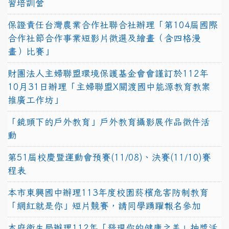
習培訓營
保證責任台灣農業合作社聯合社辦理「第104屆國際
合作社節合作事業短影片徵選及繪畫（含四格漫
畫）比賽」
財團法人主婦聯盟環境保護基金會會謹訂於112年
10月31日辦理「主婦聯盟X關渡國中能源教育教案
推廣工作坊」
「鏡頭下的戶外教育」戶外教育攝影展作品徵件活
動
第51屆校慶暨運動會預賽(11/08)、決賽(11/10)賽
程表
本市東興國中辦理113年度校園菸檳危害防制教育
「網紅就是你」短片競賽，請同學踴躍報名參加
本府衛生局辦理112年「發現你的健康之美」抽獎活