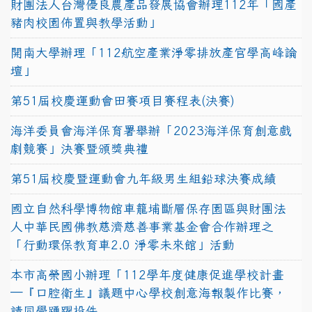
財團法人台灣優良農產品發展協會辦理112年「國產
豬肉校園佈置與教學活動」
開南大學辦理「112航空產業淨零排放產官學高峰論
壇」
第51屆校慶運動會田賽項目賽程表(決賽)
海洋委員會海洋保育署舉辦「2023海洋保育創意戲
劇競賽」決賽暨頒獎典禮
第51屆校慶暨運動會九年級男生組鉛球決賽成績
國立自然科學博物館車籠埔斷層保存園區與財團法
人中華民國佛教慈濟慈善事業基金會合作辦理之
「行動環保教育車2.0 淨零未來館」活動
本市高榮國小辦理「112學年度健康促進學校計畫
─『口腔衛生』議題中心學校創意海報製作比賽，
請同學踴躍投件