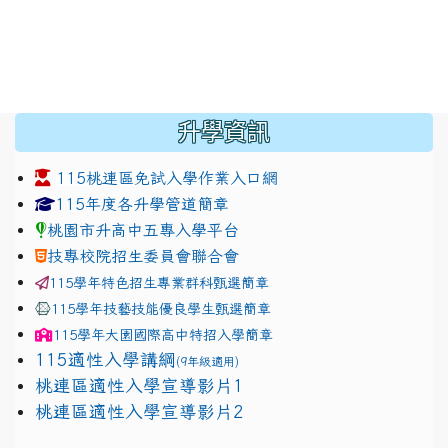
:::
升學資訊
115桃連區免試入學作業入口網
link to https://www.jhjhs.tyc.edu.tw/modules/tadnew
link to http://tyc.entry.ed
link to http://tyc.entry.ed
115年度各升學管道簡章
桃園市升高中五專入學平台
技專校院招生委員會聯合會
115學年特色招生專業群科甄選簡章
115學年技藝技能優良學生甄選簡章
115學年
大園國際高中
特招入學簡章
115適性入學講綱
(9年級適用)
link to https://docs.google.com/presentation/
桃連區適性入學宣導影片1
link to https://docs.google.com/presentation/
114適性入學講綱
1111
桃連區適性入學宣導影片2
(