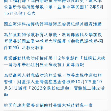
衛生福利部「為防治嚴重特殊傳染性肺炎，進入本
公告所示場所應佩戴口罩，並自中華民國112年8月
15日生效」公告
國立海洋科技博物館舉辦海底船說紀錄片觀賞活動
為加強動物保護教育之推廣，教育部國民及學前教
育署委託國立臺中教育大學編纂《動物保護教育-同
伴動物》之教材教案
農業部動植物防疫檢疫署112年度製作「杜絕狂犬病
—請每年帶牠注射狂犬病疫苗」宣導海報
為提高國人對乳癌防治的重視，並養成規律運動的
習慣，財團法人臺灣癌症基金會擬於10月7日至10
月31日辦理「2023全民粉紅運動」實體線上健走活
動
桃園市凍卵營養金補助計畫擴大補助對象一案