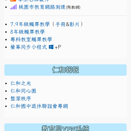
桃園市教育網路測速
(限教網)
7.9年級觸屏教學
（
手冊
&
影片
）
8年級觸屏教學
專科教室觸屏教學
link to https://www.jh
link to https://drive.googl
螢幕同步小程式
+P
仁和報報
仁和之光
仁和同心園
整潔秩序
仁和國中退休聯誼會專網
教育局VPN系統