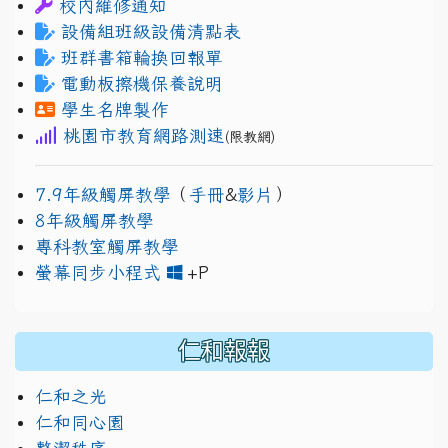
校內維修通知
設備組班級設備清點表
班群書箱輪換回報單
電動板擦機保養說明
學生名牌製作
桃園市教育網路測速
(限教網)
7.9年級觸屏教學
（
手冊
&
影片
）
8年級觸屏教學
專科教室觸屏教學
link to https://www.jh
link to https://drive.googl
螢幕同步小程式
+P
仁和報報
仁和之光
仁和同心園