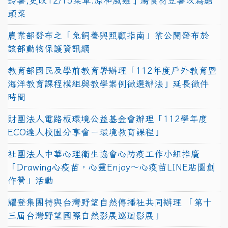
鈴薯,更改12/15菜單:原和風雞丁湯食材豆薯改為結
頭菜
農業部發布之「兔飼養與照顧指南」業公開發布於
該部動物保護資訊網
教育部國民及學前教育署辦理「112年度戶外教育暨
海洋教育課程模組與教學案例徵選辦法」延長徵件
時間
財團法人電路板環境公益基金會辦理「112學年度
ECO達人校園分享會－環境教育課程」
社團法人中華心理衛生協會心防疫工作小組推廣
「Drawing心疫苗，心靈Enjoy〜心疫苗LINE貼圖創
作營」活動
耀登集團特與台灣野望自然傳播社共同辦理 「第十
三屆台灣野望國際自然影展巡迴影展」