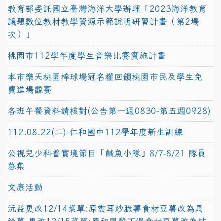
教育部委託國立臺灣海洋大學辦理「2023海洋教育
議題數位教材教學資源示範說明研習計畫（第2場
次）」
桃園市112學年度學生音樂比賽實施計畫
本市樂天桃園棒球場冠名權回饋桃園市民及學生免
費進場觀賽
各班午餐資料請核對(公告第一週0830-第五週0928)
112.08.22(二)-仁和國中112學年度新生訓練
公視兒少科普實境節目「鹹魚小隊」8/7-8/21 隊員
募集
文康活動
沅益更改12/14菜單:原雲耳炒脆薯食材豆薯改為馬