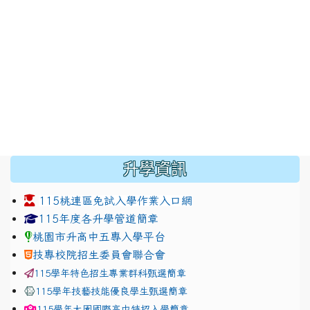
:::
升學資訊
115桃連區免試入學作業入口網
link to https://www.jhjhs.tyc.edu.tw/modules/tadnew
link to http://tyc.entry.ed
link to http://tyc.entry.ed
115年度各升學管道簡章
桃園市升高中五專入學平台
技專校院招生委員會聯合會
115學年特色招生專業群科甄選簡章
115學年技藝技能優良學生甄選簡章
115學年
大園國際高中
特招入學簡章