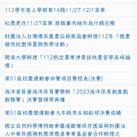
112學年度上學期第14週11/27-12/1菜單
松晟更改11/27菜單:原脆薯肉絲改為什錦花椰
財團法人台灣優良農產品發展協會辦理112年「國產
豬肉校園佈置與教學活動」
開南大學辦理「112航空產業淨零排放產官學高峰論
壇」
第51屆校慶運動會田賽項目賽程表(決賽)
海洋委員會海洋保育署舉辦「2023海洋保育創意戲
劇競賽」決賽暨頒獎典禮
第51屆校慶暨運動會九年級男生組鉛球決賽成績
國立自然科學博物館車籠埔斷層保存園區與財團法
人中華民國佛教慈濟慈善事業基金會合作辦理之