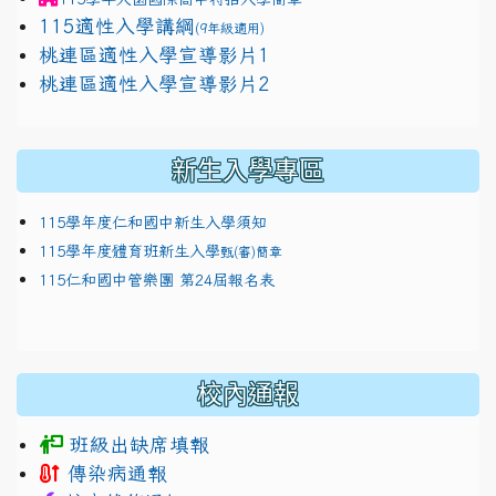
115適性入學講綱
(9年級適用)
link to https://docs.google.com/presentation/
桃連區適性入學宣導影片1
link to https://docs.google.com/presentation/
114適性入學講綱
1111
桃連區適性入學宣導影片2
(
新生入學專區
115學年度仁和國中新生入學須知
115學年度體育班新生入學
甄(審)簡章
115仁和國中管樂團 第24屆報名表
校內通報
班級出缺席填報
傳染病通報