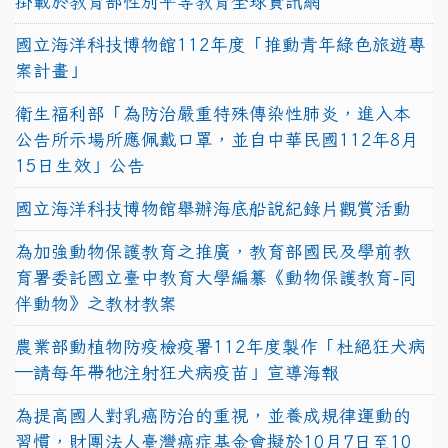
掛載於教育部性別平等教育全球資訊網
國立海洋科技博物館112年度「推動青年綠色旅遊專
案計畫」
衛生福利部「為防治嚴重特殊傳染性肺炎，進入本
公告所示場所應佩戴口罩，並自中華民國112年8月
15日生效」公告
國立海洋科技博物館舉辦海底船說紀錄片觀賞活動
為加強動物保護教育之推廣，教育部國民及學前教
育署委託國立臺中教育大學編纂《動物保護教育-同
伴動物》之教材教案
農業部動植物防疫檢疫署112年度製作「杜絕狂犬病
—請每年帶牠注射狂犬病疫苗」宣導海報
為提高國人對乳癌防治的重視，並養成規律運動的
習慣，財團法人臺灣癌症基金會擬於10月7日至10