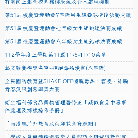
有關向上追查校園檳榔來源及介入處理機制
第51屆校慶暨運動會7年級男生組壘球擲遠決賽成績
第51屆校慶暨運動會七年級女生組跳遠決賽成績
第51屆校慶暨運動會八年級女生組鉛球決賽成績
112學年度上學期第11週11/6-11/10菜單
藝文競賽得獎名單~拒絕毒品漫畫(八年級)
全民國防教育暨SHAKE OFF擺脫毒品、霸凌、詐騙
青春無限創意飆舞大賽
衛生福利部食品藥物管理署修正「疑似食品中毒事
件處理及採樣操作手冊」
「南投縣戶外教育及海洋教育資源網」
「學校人員申請環境教育人員認證之研習時數認定