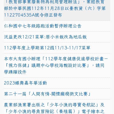
「教育部事業廢棄物再利用管理辦法」，業經教育
部於中華民國112年11月28日以臺教資（六）字第
1122704535A號令修正發布
仁和國中七年級路跑活動暫停辦理公告
沅益更改12/21菜單:原小米飯改為地瓜飯
112學年度上學期第12週11/13-11/17菜單
本市大有國小辦理「112學年度健康促進學校計畫－
『視力保健』議題中心學校海報設計比賽」，請同
學踴躍投件
2023蝶舞嘉年華活動
第二十一屆「人間有情-關懷癲癇徵文比賽」
農業部漁業署出版之「少年小漁的尋寶奇航記」及
「少年小漁的尋魚冒險記（養殖篇）」電子繪本之