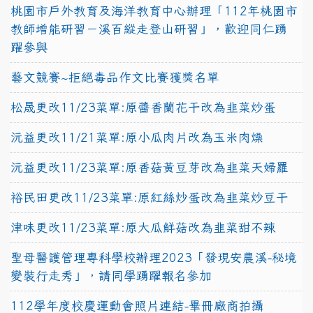
桃園市戶外教育及海洋教育中心辦理「112年桃園市
教師增能研習－溪百縱走登山研習」，歡迎同仁踴
躍參與
藝文競賽~拒絕毒品作文比賽獲獎名單
松晟更改11/23菜單:原醬香蘭花干改為韭菜炒蛋
沅益更改11/21菜單:原小瓜肉片改為玉米肉燥
沅益更改11/23菜單:原香菇黃豆芽改為韭菜天婦羅
裕民田更改11/23菜單:原紅絲炒蛋改為韭菜炒豆干
津味更改11/23菜單:原大瓜鮮菇改為韭菜甜不辣
聖母醫護管理專科學校辦理2023「發現安農溪-秘境
變裝行走秀」，請同學踴躍報名參加
112學年度校慶運動會照片連結-畢冊廠商拍攝