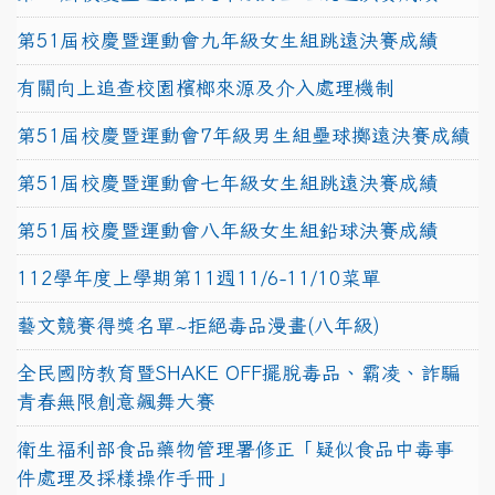
第51屆校慶暨運動會九年級女生組跳遠決賽成績
有關向上追查校園檳榔來源及介入處理機制
第51屆校慶暨運動會7年級男生組壘球擲遠決賽成績
第51屆校慶暨運動會七年級女生組跳遠決賽成績
第51屆校慶暨運動會八年級女生組鉛球決賽成績
112學年度上學期第11週11/6-11/10菜單
藝文競賽得獎名單~拒絕毒品漫畫(八年級)
全民國防教育暨SHAKE OFF擺脫毒品、霸凌、詐騙
青春無限創意飆舞大賽
衛生福利部食品藥物管理署修正「疑似食品中毒事
件處理及採樣操作手冊」