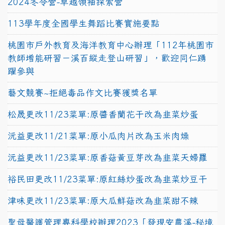
2024冬令營-卓越領袖探索營
113學年度全國學生舞蹈比賽實施要點
桃園市戶外教育及海洋教育中心辦理「112年桃園市
教師增能研習－溪百縱走登山研習」，歡迎同仁踴
躍參與
藝文競賽~拒絕毒品作文比賽獲獎名單
松晟更改11/23菜單:原醬香蘭花干改為韭菜炒蛋
沅益更改11/21菜單:原小瓜肉片改為玉米肉燥
沅益更改11/23菜單:原香菇黃豆芽改為韭菜天婦羅
裕民田更改11/23菜單:原紅絲炒蛋改為韭菜炒豆干
津味更改11/23菜單:原大瓜鮮菇改為韭菜甜不辣
聖母醫護管理專科學校辦理2023「發現安農溪-秘境