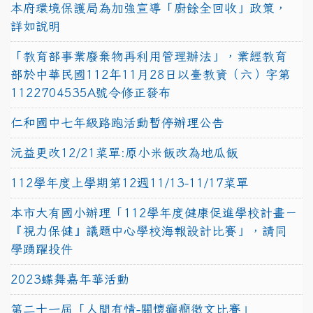
本府環境保護局為加強宣導「廚餘全回收」政策，
詳如說明
「教育部事業廢棄物再利用管理辦法」，業經教育
部於中華民國112年11月28日以臺教資（六）字第
1122704535A號令修正發布
仁和國中七年級路跑活動暫停辦理公告
沅益更改12/21菜單:原小米飯改為地瓜飯
112學年度上學期第12週11/13-11/17菜單
本市大有國小辦理「112學年度健康促進學校計畫－
『視力保健』議題中心學校海報設計比賽」，請同
學踴躍投件
2023蝶舞嘉年華活動
第二十一屆「人間有情-關懷癲癇徵文比賽」