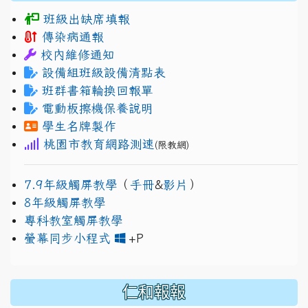
班級出缺席填報
傳染病通報
校內維修通知
設備組班級設備清點表
班群書箱輪換回報單
電動板擦機保養說明
學生名牌製作
桃園市教育網路測速
(限教網)
7.9年級觸屏教學
（
手冊
&
影片
）
8年級觸屏教學
專科教室觸屏教學
link to https://www.jh
link to https://drive.googl
螢幕同步小程式
+P
仁和報報