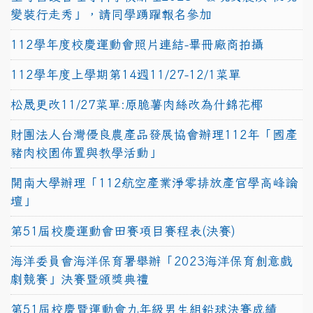
變裝行走秀」，請同學踴躍報名參加
112學年度校慶運動會照片連結-畢冊廠商拍攝
112學年度上學期第14週11/27-12/1菜單
松晟更改11/27菜單:原脆薯肉絲改為什錦花椰
財團法人台灣優良農產品發展協會辦理112年「國產
豬肉校園佈置與教學活動」
開南大學辦理「112航空產業淨零排放產官學高峰論
壇」
第51屆校慶運動會田賽項目賽程表(決賽)
海洋委員會海洋保育署舉辦「2023海洋保育創意戲
劇競賽」決賽暨頒獎典禮
第51屆校慶暨運動會九年級男生組鉛球決賽成績