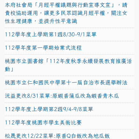
本府社會局「月經平權議題與行動宣導文宣」，請
貴校協助運用，讓更多民眾認識月經平權，關注女
性生理健康，並提升性平意識
112學年度上學期第1週8/30-9/1菜單
112學年度第一學期始業式流程
桃園市立圖書館「112年度秋季永續發展教育推廣活
動」
桃園市立仁和國民中學第十一屆自治市長選舉辦法
沅益更改8/31菜單:原蝦香蒲瓜改為蝦香青木瓜
112學年度上學期第2週9/4-9/8菜單
112學年度桃園市學生美術比賽
松晟更改12/22菜單:原香Q白飯改為地瓜飯