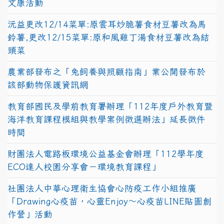
文康活動
沅益更改12/14菜單:原雲耳炒脆薯食材豆薯改為馬
鈴薯,更改12/15菜單:原和風雞丁湯食材豆薯改為結
頭菜
農業部發布之「兔飼養與照顧指南」業公開發布於
該部動物保護資訊網
教育部國民及學前教育署辦理「112年度戶外教育暨
海洋教育課程模組與教學案例徵選辦法」延長徵件
時間
財團法人電路板環境公益基金會辦理「112學年度
ECO達人校園分享會－環境教育課程」
社團法人中華心理衛生協會心防疫工作小組推廣
「Drawing心疫苗，心靈Enjoy〜心疫苗LINE貼圖創
作營」活動