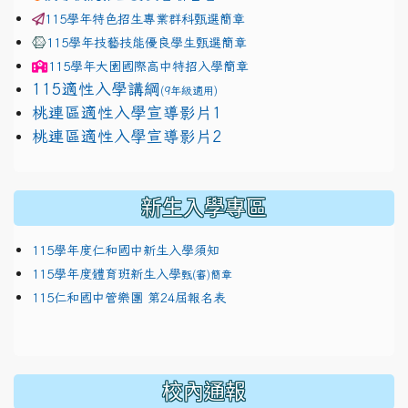
115學年特色招生專業群科甄選簡章
115學年技藝技能優良學生甄選簡章
115學年
大園國際高中
特招入學簡章
115適性入學講綱
(9年級適用)
link to https://docs.google.com/presentation/
桃連區適性入學宣導影片1
link to https://docs.google.com/presentation/
114適性入學講綱
1111
桃連區適性入學宣導影片2
(
新生入學專區
115學年度仁和國中新生入學須知
115學年度體育班新生入學
甄(審)簡章
115仁和國中管樂團 第24屆報名表
校內通報