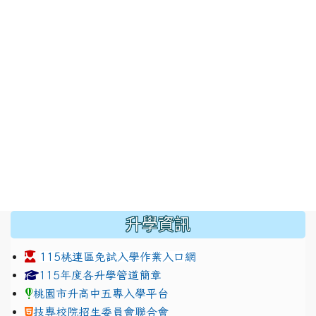
:::
升學資訊
115桃連區免試入學作業入口網
link to https://www.jhjhs.tyc.edu.tw/modules/tadnew
link to http://tyc.entry.ed
link to http://tyc.entry.ed
115年度各升學管道簡章
桃園市升高中五專入學平台
技專校院招生委員會聯合會