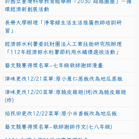
於國立臺灣科學教育館舉辦「2030 超越圈圈」－循
環經濟新創展活動
長榮大學辦理「淨零綠生活生活推廣教師培訓研
習」
經濟部水利署委託財團法人工業技術研究院辦理
「112年經濟部水利署節約用水績優選拔活動」
藝文競賽得獎名單~七年級敬師謝師漫畫
津味更改12/21菜單:原小薏仁蒸飯改為地瓜蒸飯
津味更改12/20菜單:原脆皮雞翅(烤)改為脆皮雞翅
(炸)
裕民田更改12/22菜單:原小米香飯改為地瓜飯
藝文競賽得獎名單~敬師謝師作文(七八年級)