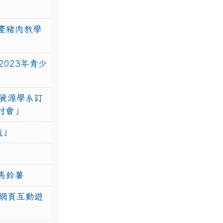
產豬肉教學
023年青少
資源學系訂
研討會」
戰」
馬鈴薯
網頁互動遊