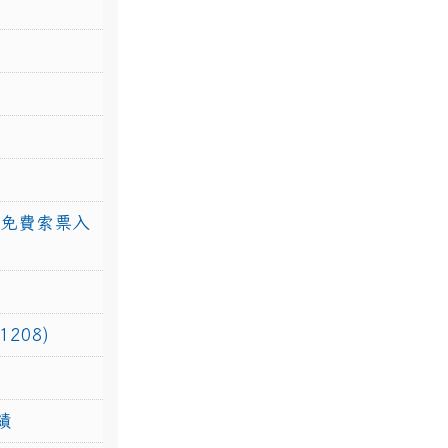
館免費索票入
208)
績