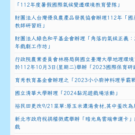
「112年度暑假國際氣候變遷環境教育營隊」
財團法人台灣優良農產品發展協會辦理112年「國
教師研習班」
財團法人綠色和平基金會辦理「角落的氣候正義：2
年戲劇工作坊」
行政院農業委員會林務局與國立臺灣大學地理環境
於112年10月3日(星期二)舉辦「2023國際保育
育秀教育基金會辦理之「2023小小廚神料理爭霸
國立清華大學辦理「2024黏泥遊戲場活動」
裕民田更改9/21菜單:原玉米濃湯食材,其中蛋改為
新北市政府稅捐稽徵處舉辦「暗光鳥雲端幸運卡」
戲