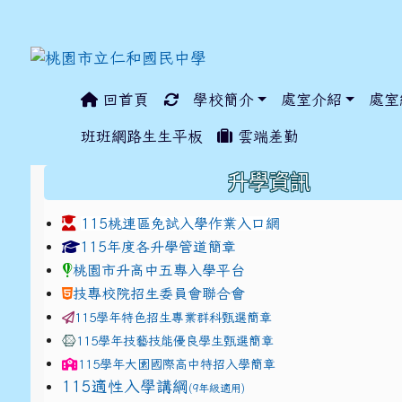
回首頁
學校簡介
處室介紹
處室
:::
班班網路生生平板
雲端差勤
:::
升學資訊
115桃連區免試入學作業入口網
link to https://www.jhjhs.tyc.edu.tw/modules/ta
link to http://tyc.entr
link to http://tyc.entr
115年度各升學管道簡章
桃園市升高中五專入學平台
技專校院招生委員會聯合會
115學年特色招生專業群科甄選簡章
115學年技藝技能優良學生甄選簡章
115學年
大園國際高中
特招入學簡章
115適性入學講綱
(9年級適用)