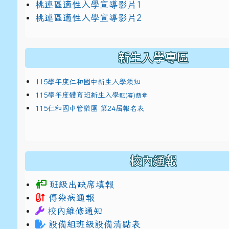
link to https://docs.google.com/presentat
桃連區適性入學宣導影片1
link to https://docs.google.com/presentat
114適性入學講綱
1
桃連區適性入學宣導影片2
(
新生入學專區
115學年度仁和國中新生入學須知
115學年度體育班新生入學
甄(審)簡章
115仁和國中管樂團 第24屆報名表
校內通報
班級出缺席填報
傳染病通報
校內維修通知
設備組班級設備清點表