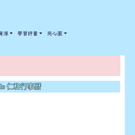
資源
學習評量
同心園
/ChooseSys?s=05 style=font-size: 1rem; background-color:
/ChooseSys?s=05 style=font-size: 1rem; background-color:
gle 仁和行事曆