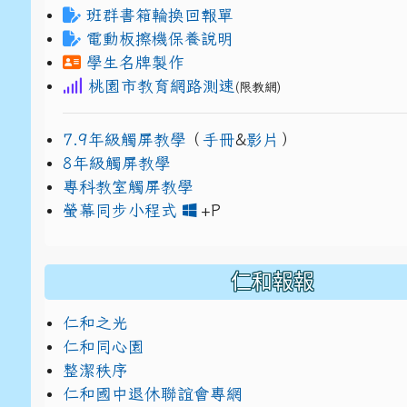
班群書箱輪換回報單
電動板擦機保養說明
學生名牌製作
桃園市教育網路測速
(限教網)
7.9年級觸屏教學
（
手冊
&
影片
）
8年級觸屏教學
專科教室觸屏教學
link to https://www
link to https://drive.g
螢幕同步小程式
+P
仁和報報
仁和之光
仁和同心園
整潔秩序
仁和國中退休聯誼會專網