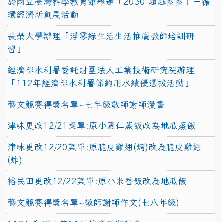
於國立臺灣科學教育館舉辦「2030 超越圈圈」－循
環經濟新創展活動
長榮大學辦理「淨零綠生活生活推廣教師培訓研
習」
經濟部水利署委託財團法人工業技術研究院辦理
「112年經濟部水利署節約用水績優選拔活動」
藝文競賽得獎名單~七年級敬師謝師漫畫
津味更改12/21菜單:原小薏仁蒸飯改為地瓜蒸飯
津味更改12/20菜單:原脆皮雞翅(烤)改為脆皮雞翅
(炸)
裕民田更改12/22菜單:原小米香飯改為地瓜飯
藝文競賽得獎名單~敬師謝師作文(七八年級)