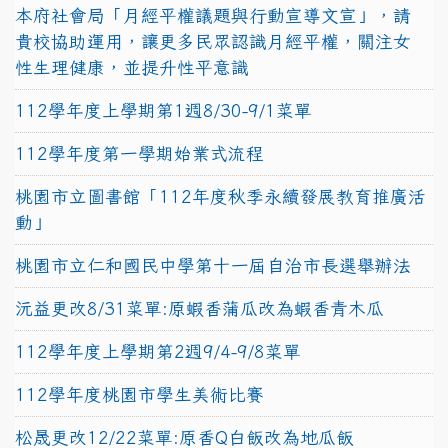
本府社會局「月經平權議題與行動宣導文宣」，請
貴校協助運用，讓更多民眾認識月經平權，關注女
性生理健康，並提升性平意識
112學年度上學期第1週8/30-9/1菜單
112學年度第一學期始業式流程
桃園市立圖書館「112年度秋季永續發展教育推廣活
動」
桃園市立仁和國民中學第十一屆自治市長選舉辦法
沅益更改8/31菜單:原蝦香蒲瓜改為蝦香青木瓜
112學年度上學期第2週9/4-9/8菜單
112學年度桃園市學生美術比賽
松晟更改12/22菜單:原香Q白飯改為地瓜飯