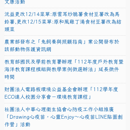
文康活動
沅益更改12/14菜單:原雲耳炒脆薯食材豆薯改為馬
鈴薯,更改12/15菜單:原和風雞丁湯食材豆薯改為結
頭菜
農業部發布之「兔飼養與照顧指南」業公開發布於
該部動物保護資訊網
教育部國民及學前教育署辦理「112年度戶外教育暨
海洋教育課程模組與教學案例徵選辦法」延長徵件
時間
財團法人電路板環境公益基金會辦理「112學年度
ECO達人校園分享會－環境教育課程」
社團法人中華心理衛生協會心防疫工作小組推廣
「Drawing心疫苗，心靈Enjoy〜心疫苗LINE貼圖創
作營」活動