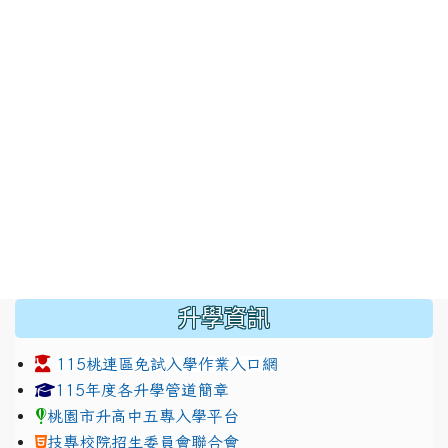
:::
升學資訊
115桃連區免試入學作業入口網
link to https://www.jhjhs.tyc.edu.tw/modules/tadnew
link to http://tyc.entry.ed
link to http://tyc.entry.ed
115年度各升學管道簡章
桃園市升高中五專入學平台
技專校院招生委員會聯合會