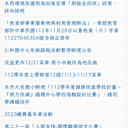
本府環境保護局為加強宣導「廚餘全回收」政策，
詳如說明
「教育部事業廢棄物再利用管理辦法」，業經教育
部於中華民國112年11月28日以臺教資（六）字第
1122704535A號令修正發布
仁和國中七年級路跑活動暫停辦理公告
沅益更改12/21菜單:原小米飯改為地瓜飯
112學年度上學期第12週11/13-11/17菜單
本市大有國小辦理「112學年度健康促進學校計畫－
『視力保健』議題中心學校海報設計比賽」，請同
學踴躍投件
2023蝶舞嘉年華活動
第二十一屆「人間有情-關懷癲癇徵文比賽」