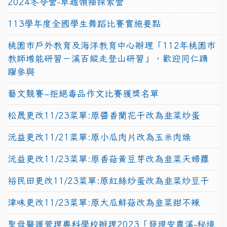
2024冬令營-卓越領袖探索營
113學年度全國學生舞蹈比賽實施要點
桃園市戶外教育及海洋教育中心辦理「112年桃園市
教師增能研習－溪百縱走登山研習」，歡迎同仁踴
躍參與
藝文競賽~拒絕毒品作文比賽獲獎名單
松晟更改11/23菜單:原醬香蘭花干改為韭菜炒蛋
沅益更改11/21菜單:原小瓜肉片改為玉米肉燥
沅益更改11/23菜單:原香菇黃豆芽改為韭菜天婦羅
裕民田更改11/23菜單:原紅絲炒蛋改為韭菜炒豆干
津味更改11/23菜單:原大瓜鮮菇改為韭菜甜不辣
聖母醫護管理專科學校辦理2023「發現安農溪-秘境