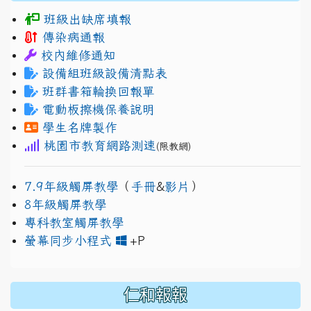
班級出缺席填報
傳染病通報
校內維修通知
設備組班級設備清點表
班群書箱輪換回報單
電動板擦機保養說明
學生名牌製作
桃園市教育網路測速
(限教網)
7.9年級觸屏教學
（
手冊
&
影片
）
8年級觸屏教學
專科教室觸屏教學
link to https://www.jh
link to https://drive.googl
螢幕同步小程式
+P
仁和報報