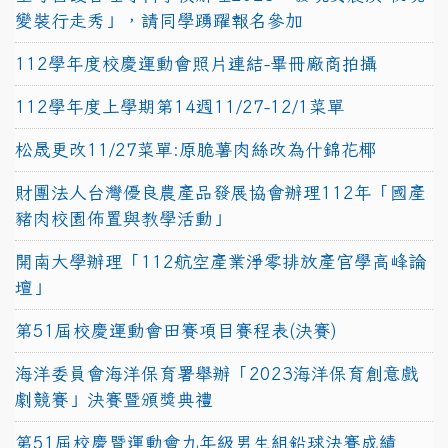
變裝行走秀」，請同學踴躍報名參加
112學年度校慶運動會照片連結-畢冊廠商拍攝
112學年度上學期第14週11/27-12/1菜單
松晟更改11/27菜單:原脆薯肉絲改為什錦花椰
財團法人台灣優良農產品發展協會辦理112年「國產
豬肉校園佈置與教學活動」
開南大學辦理「112航空產業淨零排放產官學高峰論
壇」
第51屆校慶運動會田賽項目賽程表(決賽)
海洋委員會海洋保育署舉辦「2023海洋保育創意戲
劇競賽」決賽暨頒獎典禮
第51屆校慶暨運動會九年級男生組鉛球決賽成績