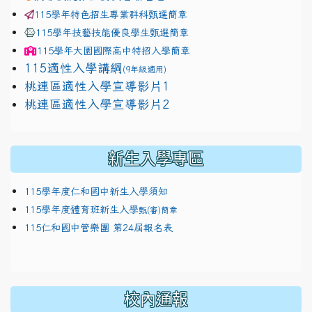
115學年特色招生專業群科甄選簡章
115學年技藝技能優良學生甄選簡章
115學年
大園國際高中
特招入學簡章
115適性入學講綱
(9年級適用)
link to https://docs.google.com/presentation/
桃連區適性入學宣導影片1
link to https://docs.google.com/presentation/
114適性入學講綱
1111
桃連區適性入學宣導影片2
(
新生入學專區
115學年度仁和國中新生入學須知
115學年度體育班新生入學
甄(審)簡章
115仁和國中管樂團 第24屆報名表
校內通報