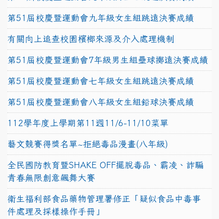
第51屆校慶暨運動會九年級女生組跳遠決賽成績
有關向上追查校園檳榔來源及介入處理機制
第51屆校慶暨運動會7年級男生組壘球擲遠決賽成績
第51屆校慶暨運動會七年級女生組跳遠決賽成績
第51屆校慶暨運動會八年級女生組鉛球決賽成績
112學年度上學期第11週11/6-11/10菜單
藝文競賽得獎名單~拒絕毒品漫畫(八年級)
全民國防教育暨SHAKE OFF擺脫毒品、霸凌、詐騙
青春無限創意飆舞大賽
衛生福利部食品藥物管理署修正「疑似食品中毒事
件處理及採樣操作手冊」