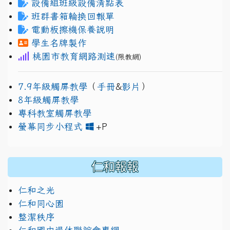
設備組班級設備清點表
班群書箱輪換回報單
電動板擦機保養說明
學生名牌製作
桃園市教育網路測速
(限教網)
7.9年級觸屏教學
（
手冊
&
影片
）
8年級觸屏教學
專科教室觸屏教學
link to https://www.jh
link to https://drive.googl
螢幕同步小程式
+P
仁和報報
仁和之光
仁和同心園
整潔秩序