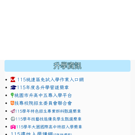
:::
升學資訊
115桃連區免試入學作業入口網
link to https://www.jhjhs.tyc.edu.tw/modules/tadnew
link to http://tyc.entry.ed
link to http://tyc.entry.ed
115年度各升學管道簡章
桃園市升高中五專入學平台
技專校院招生委員會聯合會
115學年特色招生專業群科甄選簡章
115學年技藝技能優良學生甄選簡章
115學年
大園國際高中
特招入學簡章
115適性入學講綱
(9年級適用)