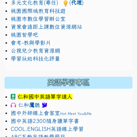
多元文化教育(專任)
(
代理
)
桃園國際城教育科技遊
桃園市數位學習辦公室
資策會遠距上課數位資源網站
桃園智學吧
會考-教與學影片
公視兒少教育資源網
學習扶助科技化評量
英語學習專區
仁和國中英語單字達人
鷹
仁和
聽
國中外師線上會客室
Hot Meet You&Me
國中英語2300隨身讀單字書
COOL.ENGLISH英語線上學習
ABC互動英語教學節目