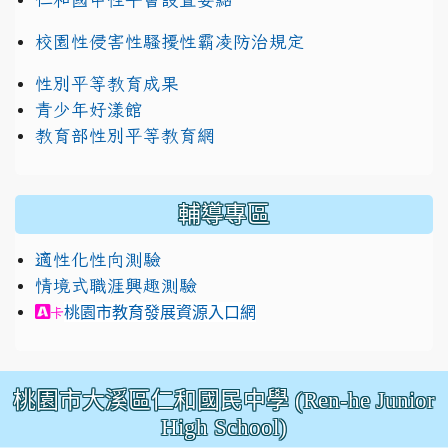
校園性侵害性騷擾性霸凌防治規定
性別平等教育成果
青少年好漾館
教育部性別平等教育網
輔導專區
適性化性向測驗
情境式職涯興趣測驗
link to https://exam.career.ntnu.edu.tw/cit/in
桃園市教育發展資源入口網
卡
桃園市大溪區仁和國民中學 (Ren-he Junior
High School)