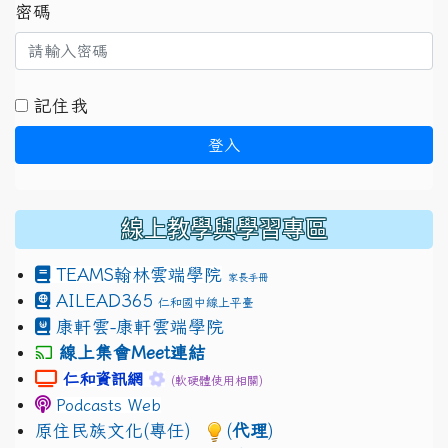
密碼
記住我
登入
線上教學與學習專區
TEAMS
翰林雲端學院
家長手冊
AILEAD365
仁和國中線上平臺
康軒雲-康軒雲端學院
線上集會Meet連結
link to https://sites.google.com/gm.jhjhs.tyc.edu.
link to https://sites.google.com/gm.
仁和資訊網
(軟硬體使用相關)
Podcasts Web
原住民族文化(專任)
(
代理
)