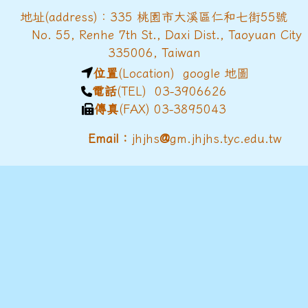
地址(address)：335 桃園市大溪區仁和七街55號
No. 55, Renhe 7th St., Daxi Dist., Taoyuan City
335006, Taiwan
位置
(Location)
google 地圖
電話
(TEL) 03-3906626
傳真
(FAX) 03-3895043
@
Email：
jhjhs
gm.jhjhs.tyc.edu.tw