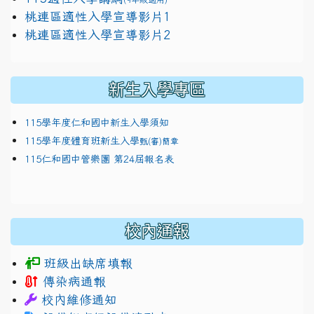
link to https://docs.google.com/presentation/
桃連區適性入學宣導影片1
link to https://docs.google.com/presentation/
114適性入學講綱
1111
桃連區適性入學宣導影片2
(
新生入學專區
115學年度仁和國中新生入學須知
115學年度體育班新生入學
甄(審)簡章
115仁和國中管樂團 第24屆報名表
校內通報
班級出缺席填報
傳染病通報
校內維修通知