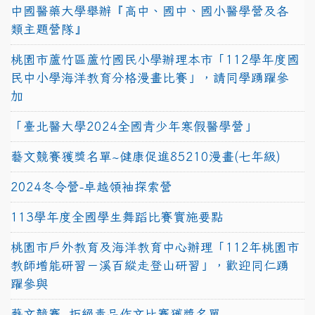
中國醫藥大學舉辦『高中、國中、國小醫學營及各
類主題營隊』
桃園市蘆竹區蘆竹國民小學辦理本市「112學年度國
民中小學海洋教育分格漫畫比賽」，請同學踴躍參
加
「臺北醫大學2024全國青少年寒假醫學營」
藝文競賽獲獎名單~健康促進85210漫畫(七年級)
2024冬令營-卓越領袖探索營
113學年度全國學生舞蹈比賽實施要點
桃園市戶外教育及海洋教育中心辦理「112年桃園市
教師增能研習－溪百縱走登山研習」，歡迎同仁踴
躍參與
藝文競賽~拒絕毒品作文比賽獲獎名單