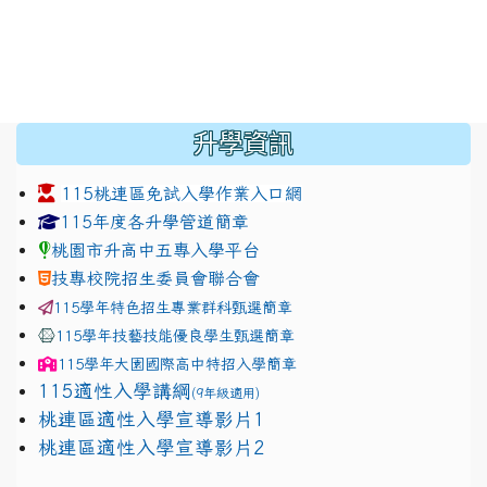
:::
升學資訊
115桃連區免試入學作業入口網
link to https://www.jhjhs.tyc.edu.tw/modules/tadnew
link to http://tyc.entry.ed
link to http://tyc.entry.ed
115年度各升學管道簡章
桃園市升高中五專入學平台
技專校院招生委員會聯合會
115學年特色招生專業群科甄選簡章
115學年技藝技能優良學生甄選簡章
115學年
大園國際高中
特招入學簡章
115適性入學講綱
(9年級適用)
link to https://docs.google.com/presentation/
桃連區適性入學宣導影片1
link to https://docs.google.com/presentation/
114適性入學講綱
1111
桃連區適性入學宣導影片2
(