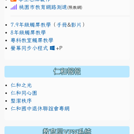
桃園市教育網路測速
(限教網)
7.9年級觸屏教學
（
手冊
&
影片
）
8年級觸屏教學
專科教室觸屏教學
link to https://www.jh
link to https://drive.googl
螢幕同步小程式
+P
仁和報報
仁和之光
仁和同心園
整潔秩序
仁和國中退休聯誼會專網
教育局VPN系統