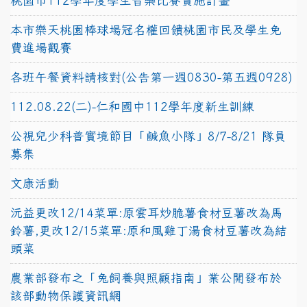
桃園市112學年度學生音樂比賽實施計畫
本市樂天桃園棒球場冠名權回饋桃園市民及學生免
費進場觀賽
各班午餐資料請核對(公告第一週0830-第五週0928)
112.08.22(二)-仁和國中112學年度新生訓練
公視兒少科普實境節目「鹹魚小隊」8/7-8/21 隊員
募集
文康活動
沅益更改12/14菜單:原雲耳炒脆薯食材豆薯改為馬
鈴薯,更改12/15菜單:原和風雞丁湯食材豆薯改為結
頭菜
農業部發布之「兔飼養與照顧指南」業公開發布於
該部動物保護資訊網