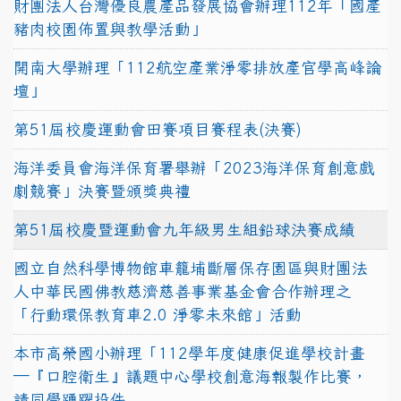
財團法人台灣優良農產品發展協會辦理112年「國產
豬肉校園佈置與教學活動」
開南大學辦理「112航空產業淨零排放產官學高峰論
壇」
第51屆校慶運動會田賽項目賽程表(決賽)
海洋委員會海洋保育署舉辦「2023海洋保育創意戲
劇競賽」決賽暨頒獎典禮
第51屆校慶暨運動會九年級男生組鉛球決賽成績
國立自然科學博物館車籠埔斷層保存園區與財團法
人中華民國佛教慈濟慈善事業基金會合作辦理之
「行動環保教育車2.0 淨零未來館」活動
本市高榮國小辦理「112學年度健康促進學校計畫
─『口腔衛生』議題中心學校創意海報製作比賽，
請同學踴躍投件