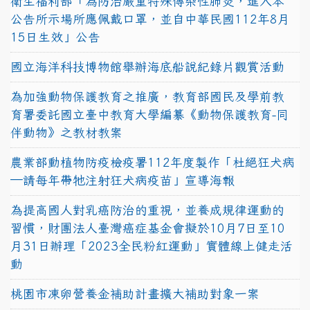
衛生福利部「為防治嚴重特殊傳染性肺炎，進入本
公告所示場所應佩戴口罩，並自中華民國112年8月
15日生效」公告
國立海洋科技博物館舉辦海底船說紀錄片觀賞活動
為加強動物保護教育之推廣，教育部國民及學前教
育署委託國立臺中教育大學編纂《動物保護教育-同
伴動物》之教材教案
農業部動植物防疫檢疫署112年度製作「杜絕狂犬病
—請每年帶牠注射狂犬病疫苗」宣導海報
為提高國人對乳癌防治的重視，並養成規律運動的
習慣，財團法人臺灣癌症基金會擬於10月7日至10
月31日辦理「2023全民粉紅運動」實體線上健走活
動
桃園市凍卵營養金補助計畫擴大補助對象一案