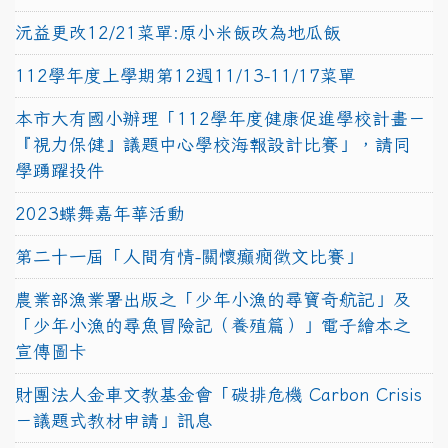
沅益更改12/21菜單:原小米飯改為地瓜飯
112學年度上學期第12週11/13-11/17菜單
本市大有國小辦理「112學年度健康促進學校計畫－
『視力保健』議題中心學校海報設計比賽」，請同
學踴躍投件
2023蝶舞嘉年華活動
第二十一屆「人間有情-關懷癲癇徵文比賽」
農業部漁業署出版之「少年小漁的尋寶奇航記」及
「少年小漁的尋魚冒險記（養殖篇）」電子繪本之
宣傳圖卡
財團法人金車文教基金會「碳排危機 Carbon Crisis
－議題式教材申請」訊息