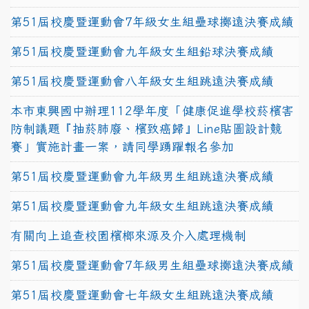
第51屆校慶暨運動會7年級女生組壘球擲遠決賽成績
第51屆校慶暨運動會九年級女生組鉛球決賽成績
第51屆校慶暨運動會八年級女生組跳遠決賽成績
本市東興國中辦理112學年度「健康促進學校菸檳害
防制議題『抽菸肺廢、檳致癌歸』Line貼圖設計競
賽」實施計畫一案，請同學踴躍報名參加
第51屆校慶暨運動會九年級男生組跳遠決賽成績
第51屆校慶暨運動會九年級女生組跳遠決賽成績
有關向上追查校園檳榔來源及介入處理機制
第51屆校慶暨運動會7年級男生組壘球擲遠決賽成績
第51屆校慶暨運動會七年級女生組跳遠決賽成績