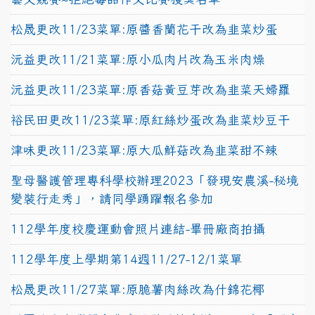
松晟更改11/23菜單:原醬香蘭花干改為韭菜炒蛋
沅益更改11/21菜單:原小瓜肉片改為玉米肉燥
沅益更改11/23菜單:原香菇黃豆芽改為韭菜天婦羅
裕民田更改11/23菜單:原紅絲炒蛋改為韭菜炒豆干
津味更改11/23菜單:原大瓜鮮菇改為韭菜甜不辣
聖母醫護管理專科學校辦理2023「發現安農溪-秘境
變裝行走秀」，請同學踴躍報名參加
112學年度校慶運動會照片連結-畢冊廠商拍攝
112學年度上學期第14週11/27-12/1菜單
松晟更改11/27菜單:原脆薯肉絲改為什錦花椰