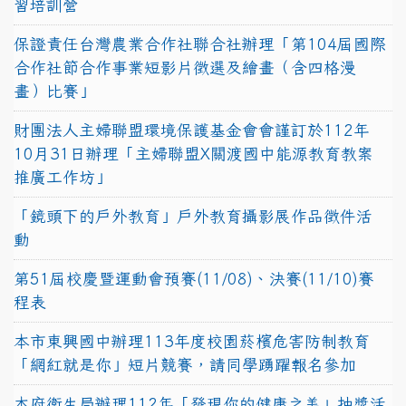
習培訓營
保證責任台灣農業合作社聯合社辦理「第104屆國際
合作社節合作事業短影片徵選及繪畫（含四格漫
畫）比賽」
財團法人主婦聯盟環境保護基金會會謹訂於112年
10月31日辦理「主婦聯盟X關渡國中能源教育教案
推廣工作坊」
「鏡頭下的戶外教育」戶外教育攝影展作品徵件活
動
第51屆校慶暨運動會預賽(11/08)、決賽(11/10)賽
程表
本市東興國中辦理113年度校園菸檳危害防制教育
「網紅就是你」短片競賽，請同學踴躍報名參加
本府衛生局辦理112年「發現你的健康之美」抽獎活