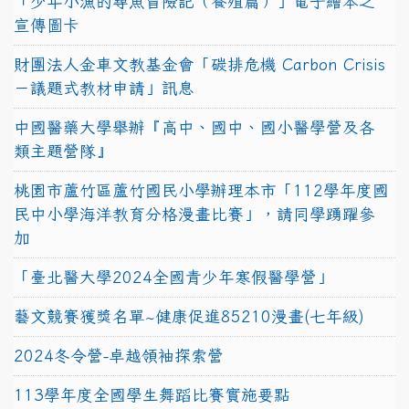
「少年小漁的尋魚冒險記（養殖篇）」電子繪本之
宣傳圖卡
財團法人金車文教基金會「碳排危機 Carbon Crisis
－議題式教材申請」訊息
中國醫藥大學舉辦『高中、國中、國小醫學營及各
類主題營隊』
桃園市蘆竹區蘆竹國民小學辦理本市「112學年度國
民中小學海洋教育分格漫畫比賽」，請同學踴躍參
加
「臺北醫大學2024全國青少年寒假醫學營」
藝文競賽獲獎名單~健康促進85210漫畫(七年級)
2024冬令營-卓越領袖探索營
113學年度全國學生舞蹈比賽實施要點