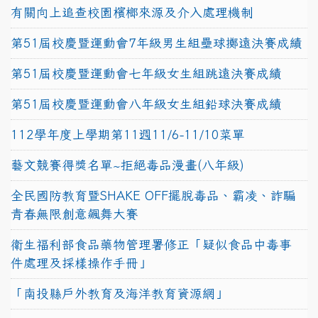
有關向上追查校園檳榔來源及介入處理機制
第51屆校慶暨運動會7年級男生組壘球擲遠決賽成績
第51屆校慶暨運動會七年級女生組跳遠決賽成績
第51屆校慶暨運動會八年級女生組鉛球決賽成績
112學年度上學期第11週11/6-11/10菜單
藝文競賽得獎名單~拒絕毒品漫畫(八年級)
全民國防教育暨SHAKE OFF擺脫毒品、霸凌、詐騙
青春無限創意飆舞大賽
衛生福利部食品藥物管理署修正「疑似食品中毒事
件處理及採樣操作手冊」
「南投縣戶外教育及海洋教育資源網」