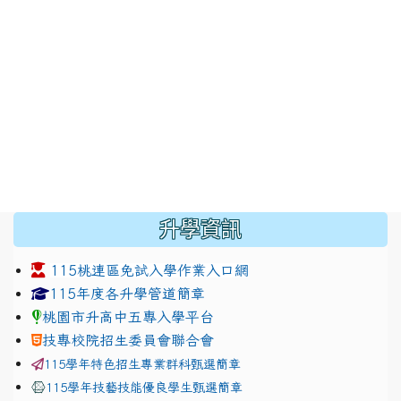
:::
升學資訊
115桃連區免試入學作業入口網
link to https://www.jhjhs.tyc.edu.tw/modules/tadnew
link to http://tyc.entry.ed
link to http://tyc.entry.ed
115年度各升學管道簡章
桃園市升高中五專入學平台
技專校院招生委員會聯合會
115學年特色招生專業群科甄選簡章
115學年技藝技能優良學生甄選簡章