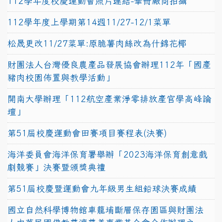
112學年度校慶運動會照片連結-畢冊廠商拍攝
112學年度上學期第14週11/27-12/1菜單
松晟更改11/27菜單:原脆薯肉絲改為什錦花椰
財團法人台灣優良農產品發展協會辦理112年「國產
豬肉校園佈置與教學活動」
開南大學辦理「112航空產業淨零排放產官學高峰論
壇」
第51屆校慶運動會田賽項目賽程表(決賽)
海洋委員會海洋保育署舉辦「2023海洋保育創意戲
劇競賽」決賽暨頒獎典禮
第51屆校慶暨運動會九年級男生組鉛球決賽成績
國立自然科學博物館車籠埔斷層保存園區與財團法