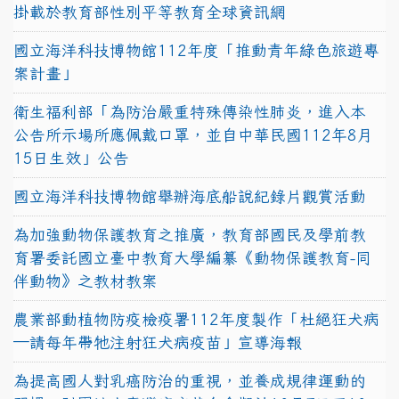
掛載於教育部性別平等教育全球資訊網
國立海洋科技博物館112年度「推動青年綠色旅遊專
案計畫」
衛生福利部「為防治嚴重特殊傳染性肺炎，進入本
公告所示場所應佩戴口罩，並自中華民國112年8月
15日生效」公告
國立海洋科技博物館舉辦海底船說紀錄片觀賞活動
為加強動物保護教育之推廣，教育部國民及學前教
育署委託國立臺中教育大學編纂《動物保護教育-同
伴動物》之教材教案
農業部動植物防疫檢疫署112年度製作「杜絕狂犬病
—請每年帶牠注射狂犬病疫苗」宣導海報
為提高國人對乳癌防治的重視，並養成規律運動的