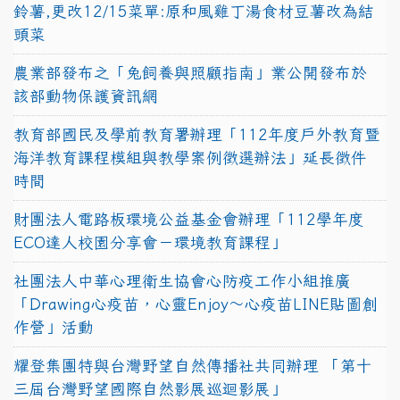
鈴薯,更改12/15菜單:原和風雞丁湯食材豆薯改為結
頭菜
農業部發布之「兔飼養與照顧指南」業公開發布於
該部動物保護資訊網
教育部國民及學前教育署辦理「112年度戶外教育暨
海洋教育課程模組與教學案例徵選辦法」延長徵件
時間
財團法人電路板環境公益基金會辦理「112學年度
ECO達人校園分享會－環境教育課程」
社團法人中華心理衛生協會心防疫工作小組推廣
「Drawing心疫苗，心靈Enjoy〜心疫苗LINE貼圖創
作營」活動
耀登集團特與台灣野望自然傳播社共同辦理 「第十
三屆台灣野望國際自然影展巡迴影展」