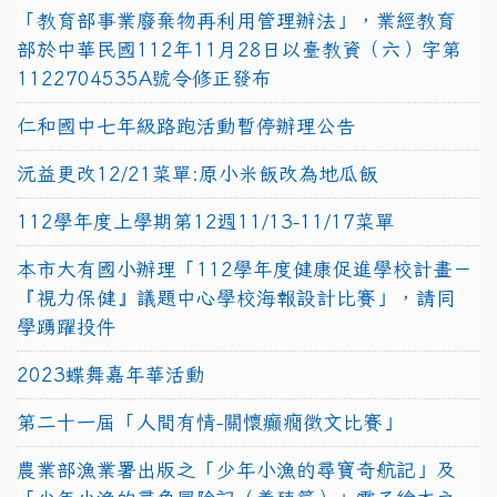
「教育部事業廢棄物再利用管理辦法」，業經教育
部於中華民國112年11月28日以臺教資（六）字第
1122704535A號令修正發布
仁和國中七年級路跑活動暫停辦理公告
沅益更改12/21菜單:原小米飯改為地瓜飯
112學年度上學期第12週11/13-11/17菜單
本市大有國小辦理「112學年度健康促進學校計畫－
『視力保健』議題中心學校海報設計比賽」，請同
學踴躍投件
2023蝶舞嘉年華活動
第二十一屆「人間有情-關懷癲癇徵文比賽」
農業部漁業署出版之「少年小漁的尋寶奇航記」及