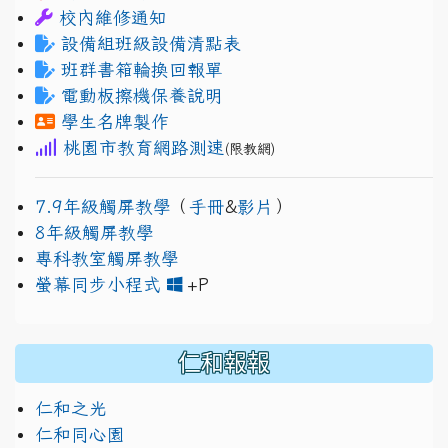
校內維修通知
設備組班級設備清點表
班群書箱輪換回報單
電動板擦機保養說明
學生名牌製作
桃園市教育網路測速
(限教網)
7.9年級觸屏教學
（
手冊
&
影片
）
8年級觸屏教學
專科教室觸屏教學
link to https://www.jh
link to https://drive.googl
螢幕同步小程式
+P
仁和報報
仁和之光
仁和同心園