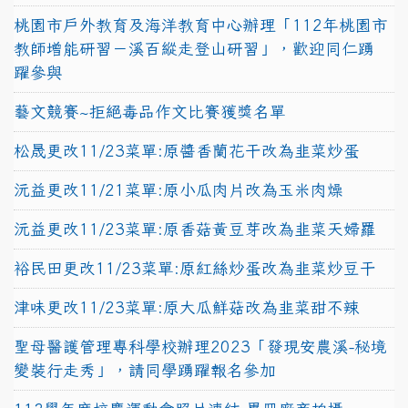
桃園市戶外教育及海洋教育中心辦理「112年桃園市
教師增能研習－溪百縱走登山研習」，歡迎同仁踴
躍參與
藝文競賽~拒絕毒品作文比賽獲獎名單
松晟更改11/23菜單:原醬香蘭花干改為韭菜炒蛋
沅益更改11/21菜單:原小瓜肉片改為玉米肉燥
沅益更改11/23菜單:原香菇黃豆芽改為韭菜天婦羅
裕民田更改11/23菜單:原紅絲炒蛋改為韭菜炒豆干
津味更改11/23菜單:原大瓜鮮菇改為韭菜甜不辣
聖母醫護管理專科學校辦理2023「發現安農溪-秘境
變裝行走秀」，請同學踴躍報名參加