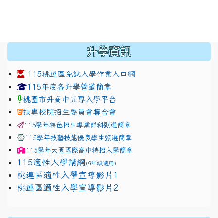
:::
升學資訊
115桃連區免試入學作業入口網
link to https://www.jhjhs.tyc.edu.tw/modules/tadnew
link to http://tyc.entry.ed
link to http://tyc.entry.ed
115年度各升學管道簡章
桃園市升高中五專入學平台
技專校院招生委員會聯合會
115學年特色招生專業群科甄選簡章
115學年技藝技能優良學生甄選簡章
115學年
大園國際高中
特招入學簡章
115適性入學講綱
(9年級適用)
link to https://docs.google.com/presentation/
桃連區適性入學宣導影片1
link to https://docs.google.com/presentation/
114適性入學講綱
1111
桃連區適性入學宣導影片2
(