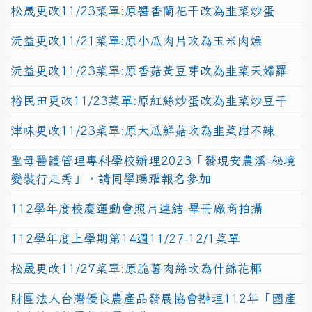
松晟更改11/23菜單:原醬香蘭花干改為韭菜炒蛋
沅益更改11/21菜單:原小瓜肉片改為玉米肉燥
沅益更改11/23菜單:原香菇黃豆芽改為韭菜天婦羅
裕民田更改11/23菜單:原紅絲炒蛋改為韭菜炒豆干
津味更改11/23菜單:原大瓜鮮菇改為韭菜甜不辣
聖母醫護管理專科學校辦理2023「發現安農溪-秘境
變裝行走秀」，請同學踴躍報名參加
112學年度校慶運動會照片連結-畢冊廠商拍攝
112學年度上學期第14週11/27-12/1菜單
松晟更改11/27菜單:原脆薯肉絲改為什錦花椰
財團法人台灣優良農產品發展協會辦理112年「國產