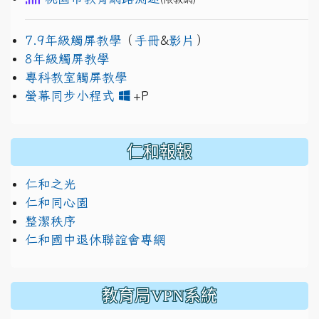
7.9年級觸屏教學
（
手冊
&
影片
）
8年級觸屏教學
專科教室觸屏教學
link to https://www.jh
link to https://drive.googl
螢幕同步小程式
+P
仁和報報
仁和之光
仁和同心園
整潔秩序
仁和國中退休聯誼會專網
教育局VPN系統