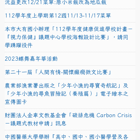
沅益更改12/21菜單:原小米飯改為地瓜飯
112學年度上學期第12週11/13-11/17菜單
本市大有國小辦理「112學年度健康促進學校計畫－
『視力保健』議題中心學校海報設計比賽」，請同
學踴躍投件
2023蝶舞嘉年華活動
第二十一屆「人間有情-關懷癲癇徵文比賽」
農業部漁業署出版之「少年小漁的尋寶奇航記」及
「少年小漁的尋魚冒險記（養殖篇）」電子繪本之
宣傳圖卡
財團法人金車文教基金會「碳排危機 Carbon Crisis
－議題式教材申請」訊息
中國醫藥大學舉辦『高中、國中、國小醫學營及各