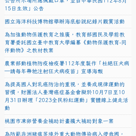
公告所示場所應佩戴口罩，並自中華民國112年8月
15日生效」公告
國立海洋科技博物館舉辦海底船說紀錄片觀賞活動
為加強動物保護教育之推廣，教育部國民及學前教
育署委託國立臺中教育大學編纂《動物保護教育-同
伴動物》之教材教案
農業部動植物防疫檢疫署112年度製作「杜絕狂犬病
—請每年帶牠注射狂犬病疫苗」宣導海報
為提高國人對乳癌防治的重視，並養成規律運動的
習慣，財團法人臺灣癌症基金會擬於10月7日至10
月31日辦理「2023全民粉紅運動」實體線上健走活
動
桃園市凍卵營養金補助計畫擴大補助對象一案
為防範非洲豬瘟等境外重大動物傳染病入侵我國，