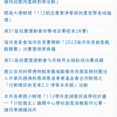
豬肉校園佈置與教學活動」
開南大學辦理「112航空產業淨零排放產官學高峰論
壇」
第51屆校慶運動會田賽項目賽程表(決賽)
海洋委員會海洋保育署舉辦「2023海洋保育創意戲
劇競賽」決賽暨頒獎典禮
第51屆校慶暨運動會九年級男生組鉛球決賽成績
國立自然科學博物館車籠埔斷層保存園區與財團法
人中華民國佛教慈濟慈善事業基金會合作辦理之
「行動環保教育車2.0 淨零未來館」活動
本市高榮國小辦理「112學年度健康促進學校計畫
─『口腔衛生』議題中心學校創意海報製作比賽，
請同學踴躍投件