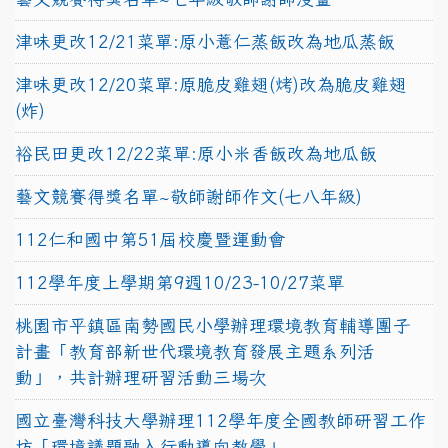
津味更改12/21菜單:原小薏仁蒸飯改為地瓜蒸飯
津味更改12/20菜單:原脆皮雞翅(烤)改為脆皮雞翅
(炸)
裕民田更改12/22菜單:原小米香飯改為地瓜飯
藝文競賽得獎名單~敬師謝師作文(七八年級)
112仁和國中第51屆校慶暨運動會
112學年度上學期第9週10/23-10/27菜單
桃園市平鎮區南勢國民小學辦理環境教育輔導團子
計畫「教育部新世代環境教育發展主題系列活
動」，共計辦理研習活動三場次
國立臺灣科技大學辦理112學年度全國教師研習工作
坊「環境議題融入行動導向教學」