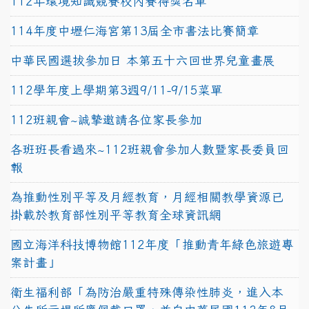
112年環境知識競賽校內賽得獎名單
114年度中壢仁海宮第13屆全市書法比賽簡章
中華民國選拔參加日 本第五十六回世界兒童畫展
112學年度上學期第3週9/11-9/15菜單
112班親會~誠摯邀請各位家長參加
各班班長看過來~112班親會參加人數暨家長委員回
報
為推動性別平等及月經教育，月經相關教學資源已
掛載於教育部性別平等教育全球資訊網
國立海洋科技博物館112年度「推動青年綠色旅遊專
案計畫」
衛生福利部「為防治嚴重特殊傳染性肺炎，進入本