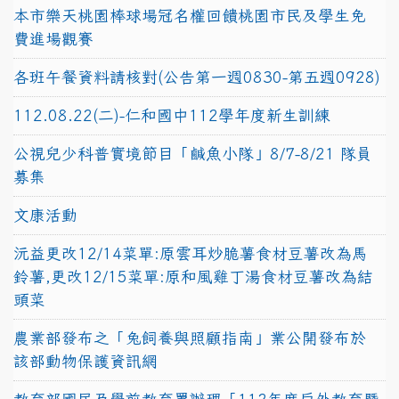
本市樂天桃園棒球場冠名權回饋桃園市民及學生免
費進場觀賽
各班午餐資料請核對(公告第一週0830-第五週0928)
112.08.22(二)-仁和國中112學年度新生訓練
公視兒少科普實境節目「鹹魚小隊」8/7-8/21 隊員
募集
文康活動
沅益更改12/14菜單:原雲耳炒脆薯食材豆薯改為馬
鈴薯,更改12/15菜單:原和風雞丁湯食材豆薯改為結
頭菜
農業部發布之「兔飼養與照顧指南」業公開發布於
該部動物保護資訊網