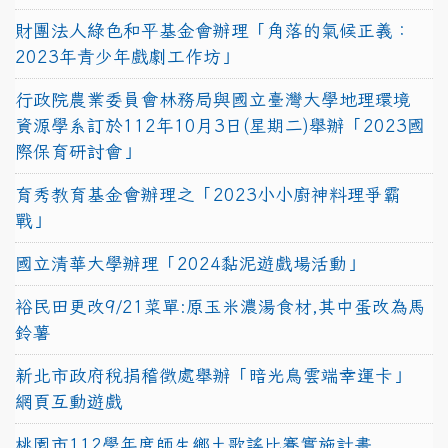
財團法人綠色和平基金會辦理「角落的氣候正義：
2023年青少年戲劇工作坊」
行政院農業委員會林務局與國立臺灣大學地理環境
資源學系訂於112年10月3日(星期二)舉辦「2023國
際保育研討會」
育秀教育基金會辦理之「2023小小廚神料理爭霸
戰」
國立清華大學辦理「2024黏泥遊戲場活動」
裕民田更改9/21菜單:原玉米濃湯食材,其中蛋改為馬
鈴薯
新北市政府稅捐稽徵處舉辦「暗光鳥雲端幸運卡」
網頁互動遊戲
桃園市112學年度師生鄉土歌謠比賽實施計畫