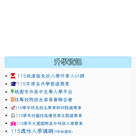
:::
升學資訊
115桃連區免試入學作業入口網
link to https://www.jhjhs.tyc.edu.tw/modules/tadnew
link to http://tyc.entry.ed
link to http://tyc.entry.ed
115年度各升學管道簡章
桃園市升高中五專入學平台
技專校院招生委員會聯合會
115學年特色招生專業群科甄選簡章
115學年技藝技能優良學生甄選簡章
115學年
大園國際高中
特招入學簡章
115適性入學講綱
(9年級適用)