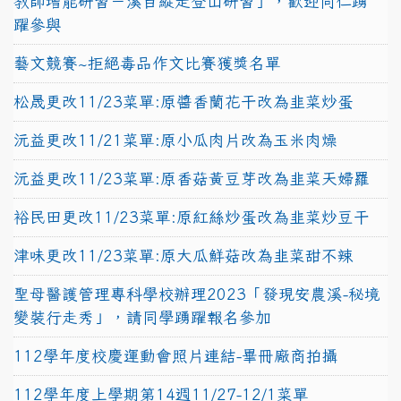
教師增能研習－溪百縱走登山研習」，歡迎同仁踴
躍參與
藝文競賽~拒絕毒品作文比賽獲獎名單
松晟更改11/23菜單:原醬香蘭花干改為韭菜炒蛋
沅益更改11/21菜單:原小瓜肉片改為玉米肉燥
沅益更改11/23菜單:原香菇黃豆芽改為韭菜天婦羅
裕民田更改11/23菜單:原紅絲炒蛋改為韭菜炒豆干
津味更改11/23菜單:原大瓜鮮菇改為韭菜甜不辣
聖母醫護管理專科學校辦理2023「發現安農溪-秘境
變裝行走秀」，請同學踴躍報名參加
112學年度校慶運動會照片連結-畢冊廠商拍攝
112學年度上學期第14週11/27-12/1菜單