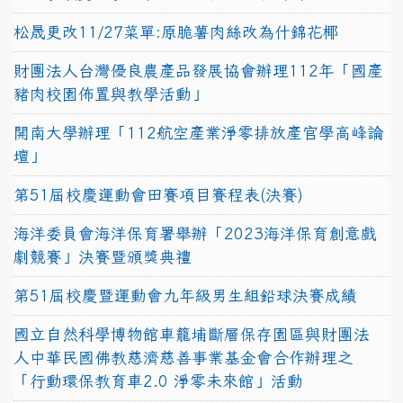
松晟更改11/27菜單:原脆薯肉絲改為什錦花椰
財團法人台灣優良農產品發展協會辦理112年「國產
豬肉校園佈置與教學活動」
開南大學辦理「112航空產業淨零排放產官學高峰論
壇」
第51屆校慶運動會田賽項目賽程表(決賽)
海洋委員會海洋保育署舉辦「2023海洋保育創意戲
劇競賽」決賽暨頒獎典禮
第51屆校慶暨運動會九年級男生組鉛球決賽成績
國立自然科學博物館車籠埔斷層保存園區與財團法
人中華民國佛教慈濟慈善事業基金會合作辦理之
「行動環保教育車2.0 淨零未來館」活動