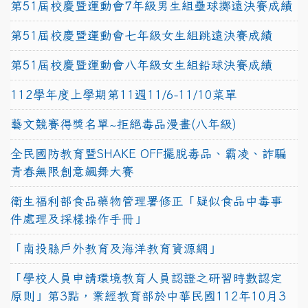
第51屆校慶暨運動會7年級男生組壘球擲遠決賽成績
第51屆校慶暨運動會七年級女生組跳遠決賽成績
第51屆校慶暨運動會八年級女生組鉛球決賽成績
112學年度上學期第11週11/6-11/10菜單
藝文競賽得獎名單~拒絕毒品漫畫(八年級)
全民國防教育暨SHAKE OFF擺脫毒品、霸凌、詐騙
青春無限創意飆舞大賽
衛生福利部食品藥物管理署修正「疑似食品中毒事
件處理及採樣操作手冊」
「南投縣戶外教育及海洋教育資源網」
「學校人員申請環境教育人員認證之研習時數認定
原則」第3點，業經教育部於中華民國112年10月3