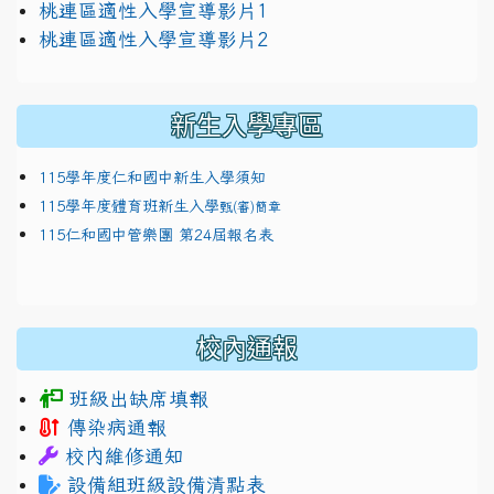
link to https://docs.google.com/presentation/
桃連區適性入學宣導影片1
link to https://docs.google.com/presentation/
114適性入學講綱
1111
桃連區適性入學宣導影片2
(
新生入學專區
115學年度仁和國中新生入學須知
115學年度體育班新生入學
甄(審)簡章
115仁和國中管樂團 第24屆報名表
校內通報
班級出缺席填報
傳染病通報
校內維修通知
設備組班級設備清點表