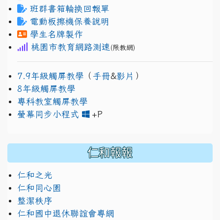
班群書箱輪換回報單
電動板擦機保養說明
學生名牌製作
桃園市教育網路測速
(限教網)
7.9年級觸屏教學
（
手冊
&
影片
）
8年級觸屏教學
專科教室觸屏教學
link to https://www.jh
link to https://drive.googl
螢幕同步小程式
+P
仁和報報
仁和之光
仁和同心園
整潔秩序
仁和國中退休聯誼會專網