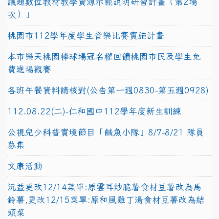
議題數位教材教學資源示範說明研習計畫（第2場
次）」
桃園市112學年度學生音樂比賽實施計畫
本市樂天桃園棒球場冠名權回饋桃園市民及學生免
費進場觀賽
各班午餐資料請核對(公告第一週0830-第五週0928)
112.08.22(二)-仁和國中112學年度新生訓練
公視兒少科普實境節目「鹹魚小隊」8/7-8/21 隊員
募集
文康活動
沅益更改12/14菜單:原雲耳炒脆薯食材豆薯改為馬
鈴薯,更改12/15菜單:原和風雞丁湯食材豆薯改為結
頭菜