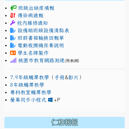
班級出缺席填報
傳染病通報
校內維修通知
設備組班級設備清點表
班群書箱輪換回報單
電動板擦機保養說明
學生名牌製作
桃園市教育網路測速
(限教網)
7.9年級觸屏教學
（
手冊
&
影片
）
8年級觸屏教學
專科教室觸屏教學
link to https://www.jh
link to https://drive.googl
螢幕同步小程式
+P
仁和報報