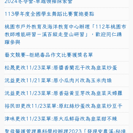
2024冬令營-卓越領袖探索營
113學年度全國學生舞蹈比賽實施要點
桃園市戶外教育及海洋教育中心辦理「112年桃園市
教師增能研習－溪百縱走登山研習」，歡迎同仁踴
躍參與
藝文競賽~拒絕毒品作文比賽獲獎名單
松晟更改11/23菜單:原醬香蘭花干改為韭菜炒蛋
沅益更改11/21菜單:原小瓜肉片改為玉米肉燥
沅益更改11/23菜單:原香菇黃豆芽改為韭菜天婦羅
裕民田更改11/23菜單:原紅絲炒蛋改為韭菜炒豆干
津味更改11/23菜單:原大瓜鮮菇改為韭菜甜不辣
聖母醫護管理專科學校辦理2023「發現安農溪-秘境