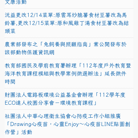
文康活動
沅益更改12/14菜單:原雲耳炒脆薯食材豆薯改為馬
鈴薯,更改12/15菜單:原和風雞丁湯食材豆薯改為結
頭菜
農業部發布之「兔飼養與照顧指南」業公開發布於
該部動物保護資訊網
教育部國民及學前教育署辦理「112年度戶外教育暨
海洋教育課程模組與教學案例徵選辦法」延長徵件
時間
財團法人電路板環境公益基金會辦理「112學年度
ECO達人校園分享會－環境教育課程」
社團法人中華心理衛生協會心防疫工作小組推廣
「Drawing心疫苗，心靈Enjoy〜心疫苗LINE貼圖創
作營」活動