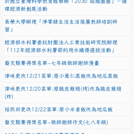
於國立臺灣科學教育館舉辦「2030 超越圈圈」－循
環經濟新創展活動
長榮大學辦理「淨零綠生活生活推廣教師培訓研
習」
經濟部水利署委託財團法人工業技術研究院辦理
「112年經濟部水利署節約用水績優選拔活動」
藝文競賽得獎名單~七年級敬師謝師漫畫
津味更改12/21菜單:原小薏仁蒸飯改為地瓜蒸飯
津味更改12/20菜單:原脆皮雞翅(烤)改為脆皮雞翅
(炸)
裕民田更改12/22菜單:原小米香飯改為地瓜飯
藝文競賽得獎名單~敬師謝師作文(七八年級)