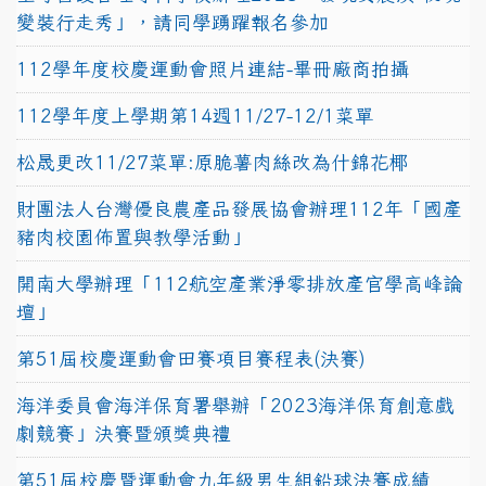
變裝行走秀」，請同學踴躍報名參加
112學年度校慶運動會照片連結-畢冊廠商拍攝
112學年度上學期第14週11/27-12/1菜單
松晟更改11/27菜單:原脆薯肉絲改為什錦花椰
財團法人台灣優良農產品發展協會辦理112年「國產
豬肉校園佈置與教學活動」
開南大學辦理「112航空產業淨零排放產官學高峰論
壇」
第51屆校慶運動會田賽項目賽程表(決賽)
海洋委員會海洋保育署舉辦「2023海洋保育創意戲
劇競賽」決賽暨頒獎典禮
第51屆校慶暨運動會九年級男生組鉛球決賽成績