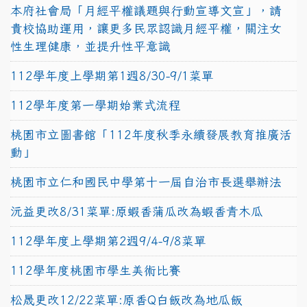
本府社會局「月經平權議題與行動宣導文宣」，請
貴校協助運用，讓更多民眾認識月經平權，關注女
性生理健康，並提升性平意識
112學年度上學期第1週8/30-9/1菜單
112學年度第一學期始業式流程
桃園市立圖書館「112年度秋季永續發展教育推廣活
動」
桃園市立仁和國民中學第十一屆自治市長選舉辦法
沅益更改8/31菜單:原蝦香蒲瓜改為蝦香青木瓜
112學年度上學期第2週9/4-9/8菜單
112學年度桃園市學生美術比賽
松晟更改12/22菜單:原香Q白飯改為地瓜飯