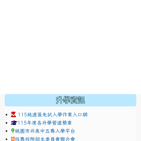
:::
升學資訊
115桃連區免試入學作業入口網
link to https://www.jhjhs.tyc.edu.tw/modules/tadnew
link to http://tyc.entry.ed
link to http://tyc.entry.ed
115年度各升學管道簡章
桃園市升高中五專入學平台
技專校院招生委員會聯合會