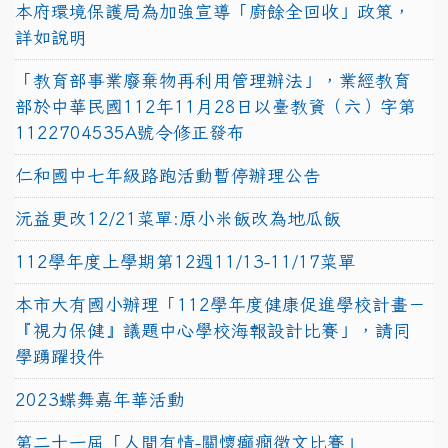
本府環境保護局為加強宣導「廚餘全回收」政策，
詳如說明
「教育部事業廢棄物再利用管理辦法」，業經教育
部於中華民國112年11月28日以臺教資（六）字第
1122704535A號令修正發布
仁和國中七年級路跑活動暫停辦理公告
沅益更改12/21菜單:原小米飯改為地瓜飯
112學年度上學期第12週11/13-11/17菜單
本市大有國小辦理「112學年度健康促進學校計畫－
『視力保健』議題中心學校海報設計比賽」，請同
學踴躍投件
2023蝶舞嘉年華活動
第二十一屆「人間有情-關懷癲癇徵文比賽」