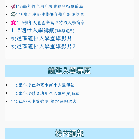
115學年特色招生專業群科甄選簡章
115學年技藝技能優良學生甄選簡章
115學年
大園國際高中
特招入學簡章
115適性入學講綱
(9年級適用)
link to https://docs.google.com/presentation/
桃連區適性入學宣導影片1
link to https://docs.google.com/presentation/
114適性入學講綱
1111
桃連區適性入學宣導影片2
(
新生入學專區
115學年度仁和國中新生入學須知
115學年度體育班新生入學
甄(審)簡章
115仁和國中管樂團 第24屆報名表
校內通報