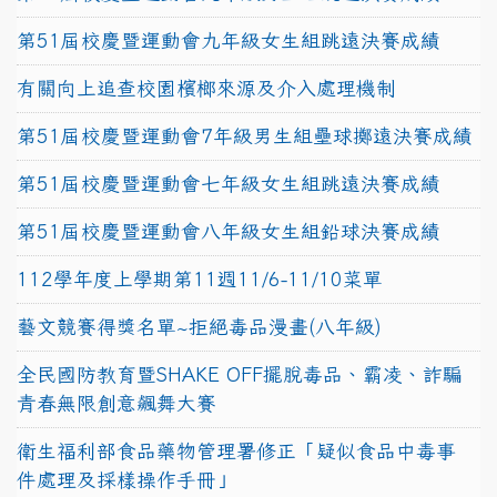
第51屆校慶暨運動會九年級女生組跳遠決賽成績
有關向上追查校園檳榔來源及介入處理機制
第51屆校慶暨運動會7年級男生組壘球擲遠決賽成績
第51屆校慶暨運動會七年級女生組跳遠決賽成績
第51屆校慶暨運動會八年級女生組鉛球決賽成績
112學年度上學期第11週11/6-11/10菜單
藝文競賽得獎名單~拒絕毒品漫畫(八年級)
全民國防教育暨SHAKE OFF擺脫毒品、霸凌、詐騙
青春無限創意飆舞大賽
衛生福利部食品藥物管理署修正「疑似食品中毒事
件處理及採樣操作手冊」