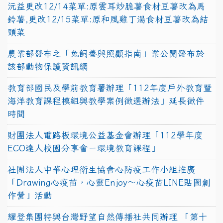
沅益更改12/14菜單:原雲耳炒脆薯食材豆薯改為馬
鈴薯,更改12/15菜單:原和風雞丁湯食材豆薯改為結
頭菜
農業部發布之「兔飼養與照顧指南」業公開發布於
該部動物保護資訊網
教育部國民及學前教育署辦理「112年度戶外教育暨
海洋教育課程模組與教學案例徵選辦法」延長徵件
時間
財團法人電路板環境公益基金會辦理「112學年度
ECO達人校園分享會－環境教育課程」
社團法人中華心理衛生協會心防疫工作小組推廣
「Drawing心疫苗，心靈Enjoy〜心疫苗LINE貼圖創
作營」活動
耀登集團特與台灣野望自然傳播社共同辦理 「第十