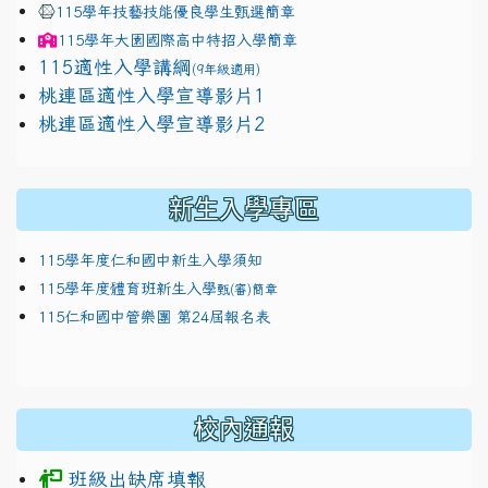
115學年技藝技能優良學生甄選簡章
115學年
大園國際高中
特招入學簡章
115適性入學講綱
(9年級適用)
link to https://docs.google.com/presentation/
桃連區適性入學宣導影片1
link to https://docs.google.com/presentation/
114適性入學講綱
1111
桃連區適性入學宣導影片2
(
新生入學專區
115學年度仁和國中新生入學須知
115學年度體育班新生入學
甄(審)簡章
115仁和國中管樂團 第24屆報名表
校內通報
班級出缺席填報