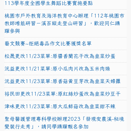
113學年度全國學生舞蹈比賽實施要點
桃園市戶外教育及海洋教育中心辦理「112年桃園市
教師增能研習－溪百縱走登山研習」，歡迎同仁踴
躍參與
藝文競賽~拒絕毒品作文比賽獲獎名單
松晟更改11/23菜單:原醬香蘭花干改為韭菜炒蛋
沅益更改11/21菜單:原小瓜肉片改為玉米肉燥
沅益更改11/23菜單:原香菇黃豆芽改為韭菜天婦羅
裕民田更改11/23菜單:原紅絲炒蛋改為韭菜炒豆干
津味更改11/23菜單:原大瓜鮮菇改為韭菜甜不辣
聖母醫護管理專科學校辦理2023「發現安農溪-秘境
變裝行走秀」，請同學踴躍報名參加