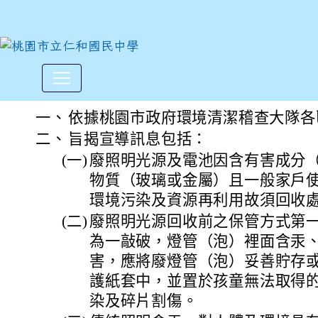
本大隊「落實廢照明光源電池
:::
一、
依據桃園市政府環境清潔稽查大隊各
二、
旨揭宣導訊息包括：
(一)
廢照明光源及電池因含有害成分
物質（玻璃或金屬）且一般家戶
環境污染及資源再利用故須回收
(二)
廢照明光源回收前之保管方式第
為一敲破，燈管（泡）裡面含汞
害，應將廢燈管（泡）妥善貯存
護紙套中，並置於孩童無法取得
染及碎片割傷。