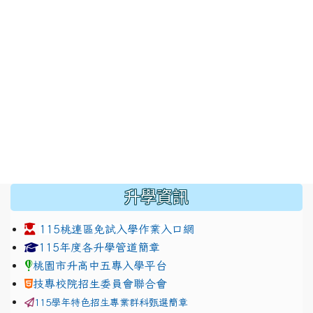
:::
升學資訊
115桃連區免試入學作業入口網
link to https://www.jhjhs.tyc.edu.tw/modules/tadnew
link to http://tyc.entry.ed
link to http://tyc.entry.ed
115年度各升學管道簡章
桃園市升高中五專入學平台
技專校院招生委員會聯合會
115學年特色招生專業群科甄選簡章