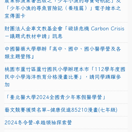
農業部漁業署出版之「少年小漁的尋寶奇航記」及
「少年小漁的尋魚冒險記（養殖篇）」電子繪本之
宣傳圖卡
財團法人金車文教基金會「碳排危機 Carbon Crisis
－議題式教材申請」訊息
中國醫藥大學舉辦『高中、國中、國小醫學營及各
類主題營隊』
桃園市蘆竹區蘆竹國民小學辦理本市「112學年度國
民中小學海洋教育分格漫畫比賽」，請同學踴躍參
加
「臺北醫大學2024全國青少年寒假醫學營」
藝文競賽獲獎名單~健康促進85210漫畫(七年級)
2024冬令營-卓越領袖探索營