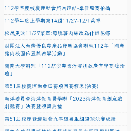
112學年度校慶運動會照片連結-畢冊廠商拍攝
112學年度上學期第14週11/27-12/1菜單
松晟更改11/27菜單:原脆薯肉絲改為什錦花椰
財團法人台灣優良農產品發展協會辦理112年「國產
豬肉校園佈置與教學活動」
開南大學辦理「112航空產業淨零排放產官學高峰論
壇」
第51屆校慶運動會田賽項目賽程表(決賽)
海洋委員會海洋保育署舉辦「2023海洋保育創意戲
劇競賽」決賽暨頒獎典禮
第51屆校慶暨運動會九年級男生組鉛球決賽成績