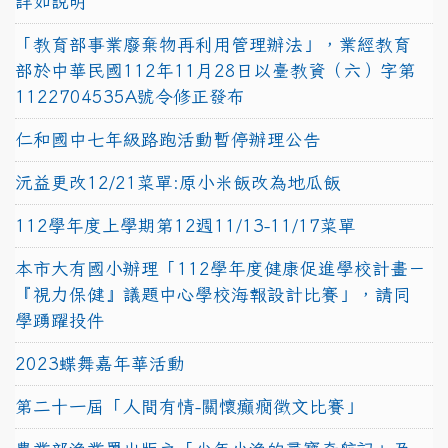
詳如說明
「教育部事業廢棄物再利用管理辦法」，業經教育
部於中華民國112年11月28日以臺教資（六）字第
1122704535A號令修正發布
仁和國中七年級路跑活動暫停辦理公告
沅益更改12/21菜單:原小米飯改為地瓜飯
112學年度上學期第12週11/13-11/17菜單
本市大有國小辦理「112學年度健康促進學校計畫－
『視力保健』議題中心學校海報設計比賽」，請同
學踴躍投件
2023蝶舞嘉年華活動
第二十一屆「人間有情-關懷癲癇徵文比賽」