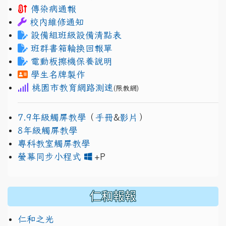
傳染病通報
校內維修通知
設備組班級設備清點表
班群書箱輪換回報單
電動板擦機保養說明
學生名牌製作
桃園市教育網路測速
(限教網)
7.9年級觸屏教學
（
手冊
&
影片
）
8年級觸屏教學
專科教室觸屏教學
link to https://www.jh
link to https://drive.googl
螢幕同步小程式
+P
仁和報報
仁和之光