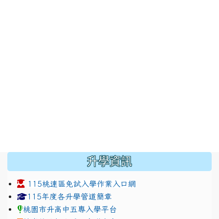
:::
升學資訊
115桃連區免試入學作業入口網
link to https://www.jhjhs.tyc.edu.tw/modules/tadnew
link to http://tyc.entry.ed
link to http://tyc.entry.ed
115年度各升學管道簡章
桃園市升高中五專入學平台