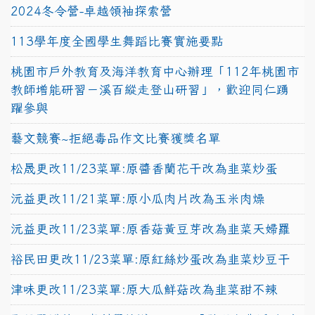
2024冬令營-卓越領袖探索營
113學年度全國學生舞蹈比賽實施要點
桃園市戶外教育及海洋教育中心辦理「112年桃園市
教師增能研習－溪百縱走登山研習」，歡迎同仁踴
躍參與
藝文競賽~拒絕毒品作文比賽獲獎名單
松晟更改11/23菜單:原醬香蘭花干改為韭菜炒蛋
沅益更改11/21菜單:原小瓜肉片改為玉米肉燥
沅益更改11/23菜單:原香菇黃豆芽改為韭菜天婦羅
裕民田更改11/23菜單:原紅絲炒蛋改為韭菜炒豆干
津味更改11/23菜單:原大瓜鮮菇改為韭菜甜不辣