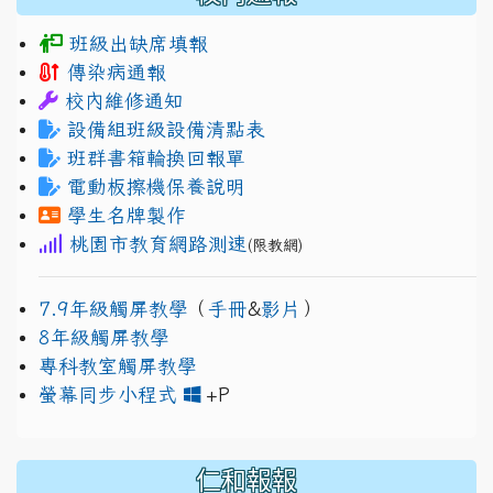
班級出缺席填報
傳染病通報
校內維修通知
設備組班級設備清點表
班群書箱輪換回報單
電動板擦機保養說明
學生名牌製作
桃園市教育網路測速
(限教網)
7.9年級觸屏教學
（
手冊
&
影片
）
8年級觸屏教學
專科教室觸屏教學
link to https://www.jh
link to https://drive.googl
螢幕同步小程式
+P
仁和報報