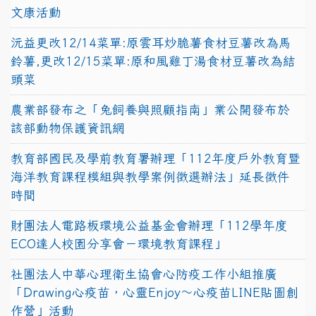
文康活動
沅益更改12/14菜單:原雲耳炒脆薯食材豆薯改為馬
鈴薯,更改12/15菜單:原和風雞丁湯食材豆薯改為結
頭菜
農業部發布之「兔飼養與照顧指南」業公開發布於
該部動物保護資訊網
教育部國民及學前教育署辦理「112年度戶外教育暨
海洋教育課程模組與教學案例徵選辦法」延長徵件
時間
財團法人電路板環境公益基金會辦理「112學年度
ECO達人校園分享會－環境教育課程」
社團法人中華心理衛生協會心防疫工作小組推廣
「Drawing心疫苗，心靈Enjoy〜心疫苗LINE貼圖創
作營」活動