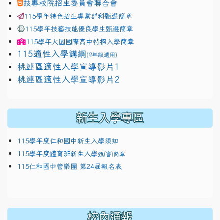
技專校院招生委員會聯合會
115學年特色招生專業群科甄選簡章
115學年技藝技能優良學生甄選簡章
115學年
大園國際高中
特招入學簡章
115適性入學講綱
(9年級適用)
link to https://docs.google.com/presentation/
桃連區適性入學宣導影片1
link to https://docs.google.com/presentation/
114適性入學講綱
1111
桃連區適性入學宣導影片2
(
新生入學專區
115學年度仁和國中新生入學須知
115學年度體育班新生入學
甄(審)簡章
115仁和國中管樂團 第24屆報名表
校內通報