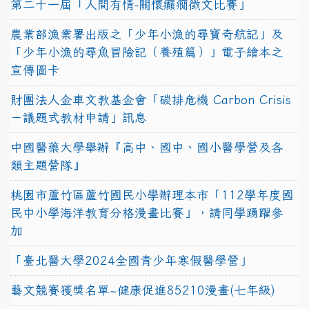
第二十一屆「人間有情-關懷癲癇徵文比賽」
農業部漁業署出版之「少年小漁的尋寶奇航記」及
「少年小漁的尋魚冒險記（養殖篇）」電子繪本之
宣傳圖卡
財團法人金車文教基金會「碳排危機 Carbon Crisis
－議題式教材申請」訊息
中國醫藥大學舉辦『高中、國中、國小醫學營及各
類主題營隊』
桃園市蘆竹區蘆竹國民小學辦理本市「112學年度國
民中小學海洋教育分格漫畫比賽」，請同學踴躍參
加
「臺北醫大學2024全國青少年寒假醫學營」
藝文競賽獲獎名單~健康促進85210漫畫(七年級)