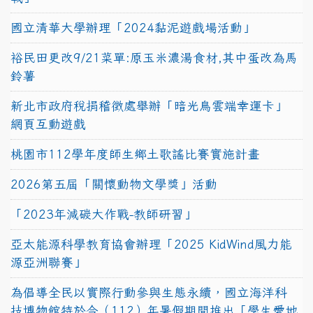
國立清華大學辦理「2024黏泥遊戲場活動」
裕民田更改9/21菜單:原玉米濃湯食材,其中蛋改為馬
鈴薯
新北市政府稅捐稽徵處舉辦「暗光鳥雲端幸運卡」
網頁互動遊戲
桃園市112學年度師生鄉土歌謠比賽實施計畫
2026第五屆「關懷動物文學獎」活動
「2023年減碳大作戰-教師研習」
亞太能源科學教育協會辦理「2025 KidWind風力能
源亞洲聯賽」
為倡導全民以實際行動參與生態永續，國立海洋科
技博物館特於今（112）年暑假期間推出「學生愛地