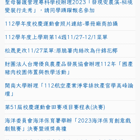
聖母醫護管理專科學校辦理2023「發現安農溪-秘境
變裝行走秀」，請同學踴躍報名參加
112學年度校慶運動會照片連結-畢冊廠商拍攝
112學年度上學期第14週11/27-12/1菜單
松晟更改11/27菜單:原脆薯肉絲改為什錦花椰
財團法人台灣優良農產品發展協會辦理112年「國產
豬肉校園佈置與教學活動」
開南大學辦理「112航空產業淨零排放產官學高峰論
壇」
第51屆校慶運動會田賽項目賽程表(決賽)
海洋委員會海洋保育署舉辦「2023海洋保育創意戲
劇競賽」決賽暨頒獎典禮