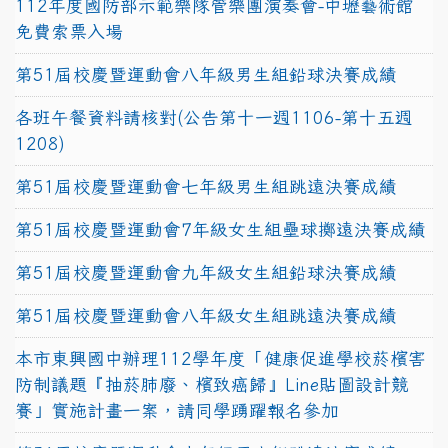
112年度國防部示範樂隊管樂團演奏會-中壢藝術館
免費索票入場
第51屆校慶暨運動會八年級男生組鉛球決賽成績
各班午餐資料請核對(公告第十一週1106-第十五週
1208)
第51屆校慶暨運動會七年級男生組跳遠決賽成績
第51屆校慶暨運動會7年級女生組壘球擲遠決賽成績
第51屆校慶暨運動會九年級女生組鉛球決賽成績
第51屆校慶暨運動會八年級女生組跳遠決賽成績
本市東興國中辦理112學年度「健康促進學校菸檳害
防制議題『抽菸肺廢、檳致癌歸』Line貼圖設計競
賽」實施計畫一案，請同學踴躍報名參加