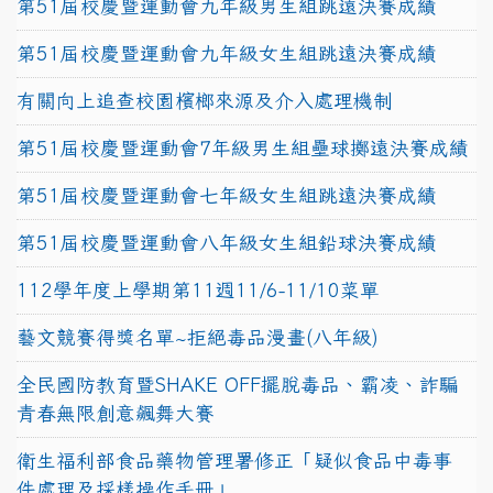
第51屆校慶暨運動會九年級男生組跳遠決賽成績
第51屆校慶暨運動會九年級女生組跳遠決賽成績
有關向上追查校園檳榔來源及介入處理機制
第51屆校慶暨運動會7年級男生組壘球擲遠決賽成績
第51屆校慶暨運動會七年級女生組跳遠決賽成績
第51屆校慶暨運動會八年級女生組鉛球決賽成績
112學年度上學期第11週11/6-11/10菜單
藝文競賽得獎名單~拒絕毒品漫畫(八年級)
全民國防教育暨SHAKE OFF擺脫毒品、霸凌、詐騙
青春無限創意飆舞大賽
衛生福利部食品藥物管理署修正「疑似食品中毒事
件處理及採樣操作手冊」