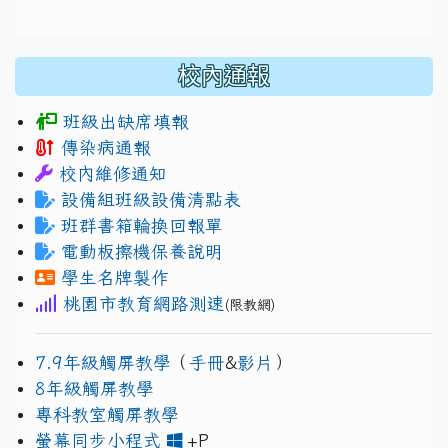
校內通報
班級出缺席填報
傳染病通報
校內維修通知
設備組班級設備清點表
班群書箱輪換回報單
電動板擦機保養說明
學生名牌製作
桃園市教育網路測速
(限教網)
7.9年級觸屏教學
（
手冊
&
影片
）
8年級觸屏教學
專科教室觸屏教學
link to https://www.jh
link to https://drive.googl
螢幕同步小程式
+P