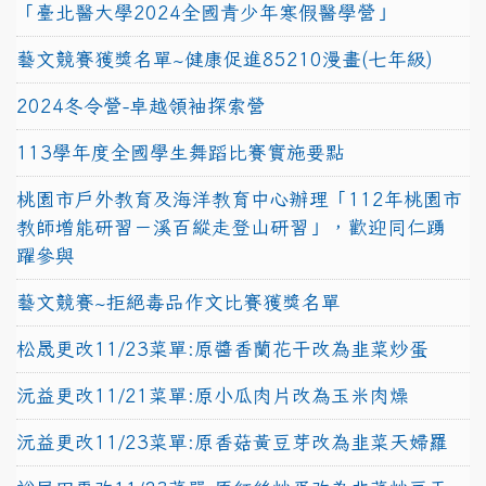
「臺北醫大學2024全國青少年寒假醫學營」
藝文競賽獲獎名單~健康促進85210漫畫(七年級)
2024冬令營-卓越領袖探索營
113學年度全國學生舞蹈比賽實施要點
桃園市戶外教育及海洋教育中心辦理「112年桃園市
教師增能研習－溪百縱走登山研習」，歡迎同仁踴
躍參與
藝文競賽~拒絕毒品作文比賽獲獎名單
松晟更改11/23菜單:原醬香蘭花干改為韭菜炒蛋
沅益更改11/21菜單:原小瓜肉片改為玉米肉燥
沅益更改11/23菜單:原香菇黃豆芽改為韭菜天婦羅