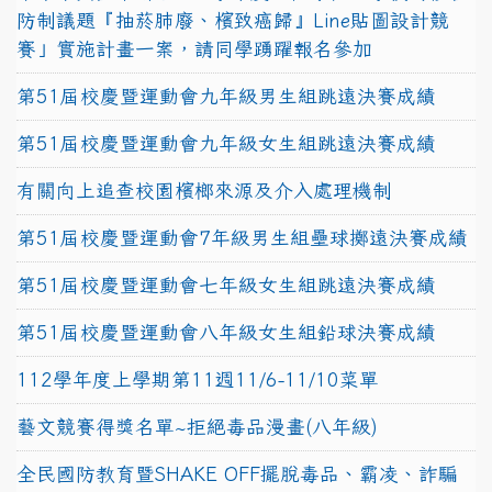
防制議題『抽菸肺廢、檳致癌歸』Line貼圖設計競
賽」實施計畫一案，請同學踴躍報名參加
第51屆校慶暨運動會九年級男生組跳遠決賽成績
第51屆校慶暨運動會九年級女生組跳遠決賽成績
有關向上追查校園檳榔來源及介入處理機制
第51屆校慶暨運動會7年級男生組壘球擲遠決賽成績
第51屆校慶暨運動會七年級女生組跳遠決賽成績
第51屆校慶暨運動會八年級女生組鉛球決賽成績
112學年度上學期第11週11/6-11/10菜單
藝文競賽得獎名單~拒絕毒品漫畫(八年級)
全民國防教育暨SHAKE OFF擺脫毒品、霸凌、詐騙