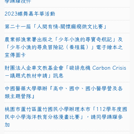
學踴躍投件
2023蝶舞嘉年華活動
第二十一屆「人間有情-關懷癲癇徵文比賽」
農業部漁業署出版之「少年小漁的尋寶奇航記」及
「少年小漁的尋魚冒險記（養殖篇）」電子繪本之
宣傳圖卡
財團法人金車文教基金會「碳排危機 Carbon Crisis
－議題式教材申請」訊息
中國醫藥大學舉辦『高中、國中、國小醫學營及各
類主題營隊』
桃園市蘆竹區蘆竹國民小學辦理本市「112學年度國
民中小學海洋教育分格漫畫比賽」，請同學踴躍參
加