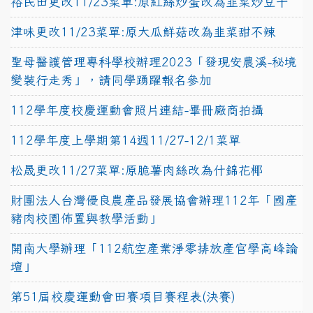
裕民田更改11/23菜單:原紅絲炒蛋改為韭菜炒豆干
津味更改11/23菜單:原大瓜鮮菇改為韭菜甜不辣
聖母醫護管理專科學校辦理2023「發現安農溪-秘境
變裝行走秀」，請同學踴躍報名參加
112學年度校慶運動會照片連結-畢冊廠商拍攝
112學年度上學期第14週11/27-12/1菜單
松晟更改11/27菜單:原脆薯肉絲改為什錦花椰
財團法人台灣優良農產品發展協會辦理112年「國產
豬肉校園佈置與教學活動」
開南大學辦理「112航空產業淨零排放產官學高峰論
壇」
第51屆校慶運動會田賽項目賽程表(決賽)