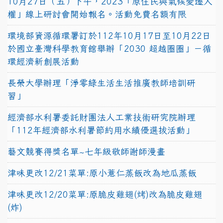
10月27日（五）下午，2023「原住民與氣候變遷人
權」線上研討會開始報名。活動免費名額有限
環境部資源循環署訂於112年10月17日至10月22日
於國立臺灣科學教育館舉辦「2030 超越圈圈」－循
環經濟新創展活動
長榮大學辦理「淨零綠生活生活推廣教師培訓研
習」
經濟部水利署委託財團法人工業技術研究院辦理
「112年經濟部水利署節約用水績優選拔活動」
藝文競賽得獎名單~七年級敬師謝師漫畫
津味更改12/21菜單:原小薏仁蒸飯改為地瓜蒸飯
津味更改12/20菜單:原脆皮雞翅(烤)改為脆皮雞翅
(炸)