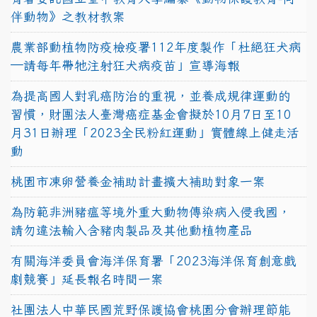
伴動物》之教材教案
農業部動植物防疫檢疫署112年度製作「杜絕狂犬病
—請每年帶牠注射狂犬病疫苗」宣導海報
為提高國人對乳癌防治的重視，並養成規律運動的
習慣，財團法人臺灣癌症基金會擬於10月7日至10
月31日辦理「2023全民粉紅運動」實體線上健走活
動
桃園市凍卵營養金補助計畫擴大補助對象一案
為防範非洲豬瘟等境外重大動物傳染病入侵我國，
請勿違法輸入含豬肉製品及其他動植物產品
有關海洋委員會海洋保育署「2023海洋保育創意戲
劇競賽」延長報名時間一案
社團法人中華民國荒野保護協會桃園分會辦理節能