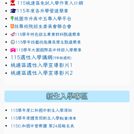
115桃連區免試入學作業入口網
link to https://www.jhjhs.tyc.edu.tw/modules/tadnew
link to http://tyc.entry.ed
link to http://tyc.entry.ed
115年度各升學管道簡章
桃園市升高中五專入學平台
技專校院招生委員會聯合會
115學年特色招生專業群科甄選簡章
115學年技藝技能優良學生甄選簡章
115學年
大園國際高中
特招入學簡章
115適性入學講綱
(9年級適用)
link to https://docs.google.com/presentation/
桃連區適性入學宣導影片1
link to https://docs.google.com/presentation/
114適性入學講綱
1111
桃連區適性入學宣導影片2
(
新生入學專區
115學年度仁和國中新生入學須知
115學年度體育班新生入學
甄(審)簡章
115仁和國中管樂團 第24屆報名表